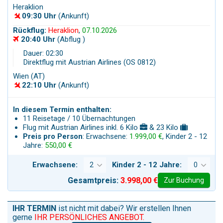
Heraklion
09:30 Uhr
(Ankunft)
Rückflug:
Heraklion
,
07.10.2026
20:40 Uhr
(Abflug )
Dauer: 02:30
Direktflug mit Austrian Airlines (OS 0812)
Wien (AT)
22:10 Uhr
(Ankunft)
In diesem Termin enthalten:
11 Reisetage / 10 Übernachtungen
Flug mit Austrian Airlines inkl. 6 Kilo
& 23 Kilo
Preis pro Person
: Erwachsene:
1.999,00 €
, Kinder 2 - 12
Jahre:
550,00 €
Erwachsene:
Kinder 2 - 12 Jahre:
Gesamtpreis:
3.998,00 €
Zur Buchung
IHR TERMIN
ist nicht mit dabei? Wir erstellen Ihnen
gerne
IHR PERSÖNLICHES ANGEBOT.