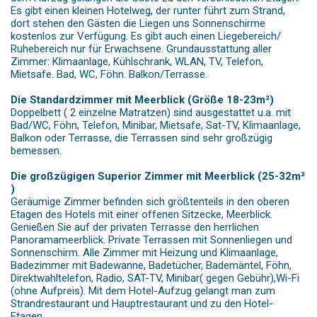
Es gibt einen kleinen Hotelweg, der runter führt zum Strand,
dort stehen den Gästen die Liegen uns Sonnenschirme
kostenlos zur Verfügung. Es gibt auch einen Liegebereich/
Ruhebereich nur für Erwachsene. Grundausstattung aller
Zimmer: Klimaanlage, Kühlschrank, WLAN, TV, Telefon,
Mietsafe. Bad, WC, Föhn. Balkon/Terrasse.
Die Standardzimmer mit Meerblick (Größe 18-23m²)
Doppelbett ( 2 einzelne Matratzen) sind ausgestattet u.a. mit
Bad/WC, Föhn, Telefon, Minibar, Mietsafe, Sat-TV, Klimaanlage,
Balkon oder Terrasse, die Terrassen sind sehr großzügig
bemessen.
Die großzügigen Superior Zimmer mit Meerblick (25-32m²
)
Geräumige Zimmer befinden sich größtenteils in den oberen
Etagen des Hotels mit einer offenen Sitzecke, Meerblick.
Genießen Sie auf der privaten Terrasse den herrlichen
Panoramameerblick. Private Terrassen mit Sonnenliegen und
Sonnenschirm. Alle Zimmer mit Heizung und Klimaanlage,
Badezimmer mit Badewanne, Badetücher, Bademäntel, Föhn,
Direktwahltelefon, Radio, SAT-TV, Minibar( gegen Gebühr),Wi-Fi
(ohne Aufpreis). Mit dem Hotel-Aufzug gelangt man zum
Strandrestaurant und Hauptrestaurant und zu den Hotel-
Etagen.