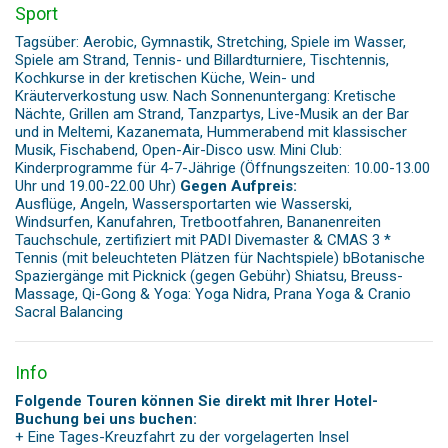
Sport
Tagsüber: Aerobic, Gymnastik, Stretching, Spiele im Wasser,
Spiele am Strand, Tennis- und Billardturniere, Tischtennis,
Kochkurse in der kretischen Küche, Wein- und
Kräuterverkostung usw. Nach Sonnenuntergang: Kretische
Nächte, Grillen am Strand, Tanzpartys, Live-Musik an der Bar
und in Meltemi, Kazanemata, Hummerabend mit klassischer
Musik, Fischabend, Open-Air-Disco usw. Mini Club:
Kinderprogramme für 4-7-Jährige (Öffnungszeiten: 10.00-13.00
Uhr und 19.00-22.00 Uhr)
Gegen Aufpreis:
Ausflüge, Angeln, Wassersportarten wie Wasserski,
Windsurfen, Kanufahren, Tretbootfahren, Bananenreiten
Tauchschule, zertifiziert mit PADI Divemaster & CMAS 3 *
Tennis (mit beleuchteten Plätzen für Nachtspiele) bBotanische
Spaziergänge mit Picknick (gegen Gebühr) Shiatsu, Breuss-
Massage, Qi-Gong & Yoga: Yoga Nidra, Prana Yoga & Cranio
Sacral Balancing
Info
Folgende Touren können Sie direkt mit Ihrer Hotel-
Buchung bei uns buchen:
+ Eine Tages-Kreuzfahrt zu der vorgelagerten Insel