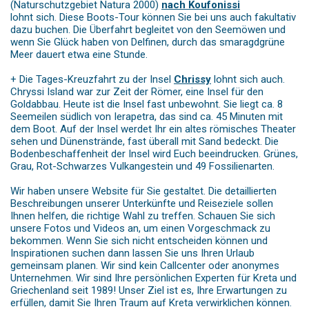
(Naturschutzgebiet Natura 2000)
nach Koufonissi
lohnt sich. Diese Boots-Tour können Sie bei uns auch fakultativ
dazu buchen. Die Überfahrt begleitet von den Seemöwen und
wenn Sie Glück haben von Delfinen, durch das smaragdgrüne
Meer dauert etwa eine Stunde.
+ Die Tages-Kreuzfahrt zu der Insel
Chrissy
lohnt sich auch.
Chryssi Island war zur Zeit der Römer, eine Insel für den
Goldabbau. Heute ist die Insel fast unbewohnt. Sie liegt ca. 8
Seemeilen südlich von Ierapetra, das sind ca. 45 Minuten mit
dem Boot. Auf der Insel werdet Ihr ein altes römisches Theater
sehen und Dünenstrände, fast überall mit Sand bedeckt. Die
Bodenbeschaffenheit der Insel wird Euch beeindrucken. Grünes,
Grau, Rot-Schwarzes Vulkangestein und 49 Fossilienarten.
Wir haben unsere Website für Sie gestaltet. Die detaillierten
Beschreibungen unserer Unterkünfte und Reiseziele sollen
Ihnen helfen, die richtige Wahl zu treffen. Schauen Sie sich
unsere Fotos und Videos an, um einen Vorgeschmack zu
bekommen. Wenn Sie sich nicht entscheiden können und
Inspirationen suchen dann lassen Sie uns Ihren Urlaub
gemeinsam planen. Wir sind kein Callcenter oder anonymes
Unternehmen. Wir sind Ihre persönlichen Experten für Kreta und
Griechenland seit 1989! Unser Ziel ist es, Ihre Erwartungen zu
erfüllen, damit Sie Ihren Traum auf Kreta verwirklichen können.