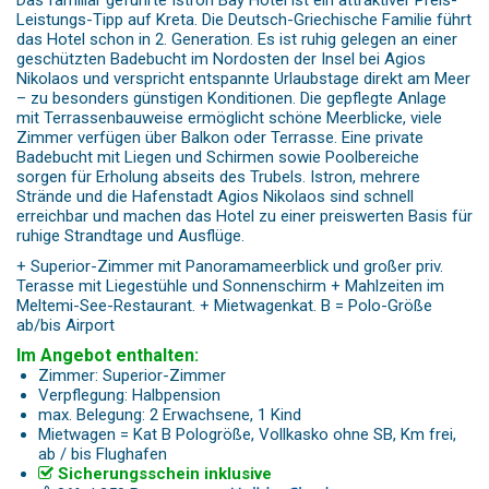
Das familiär geführte Istron Bay Hotel ist ein attraktiver Preis-
Leistungs-Tipp auf Kreta. Die Deutsch-Griechische Familie führt
das Hotel schon in 2. Generation. Es ist ruhig gelegen an einer
geschützten Badebucht im Nordosten der Insel bei Agios
Nikolaos und verspricht entspannte Urlaubstage direkt am Meer
– zu besonders günstigen Konditionen. Die gepflegte Anlage
mit Terrassenbauweise ermöglicht schöne Meerblicke, viele
Zimmer verfügen über Balkon oder Terrasse. Eine private
Badebucht mit Liegen und Schirmen sowie Poolbereiche
sorgen für Erholung abseits des Trubels. Istron, mehrere
Strände und die Hafenstadt Agios Nikolaos sind schnell
erreichbar und machen das Hotel zu einer preiswerten Basis für
ruhige Strandtage und Ausflüge.
+ Superior-Zimmer mit Panoramameerblick und großer priv.
Terasse mit Liegestühle und Sonnenschirm + Mahlzeiten im
Meltemi-See-Restaurant. + Mietwagenkat. B = Polo-Größe
ab/bis Airport
Im Angebot enthalten:
Zimmer: Superior-Zimmer
Verpflegung: Halbpension
max. Belegung: 2 Erwachsene, 1 Kind
Mietwagen = Kat B Pologröße, Vollkasko ohne SB, Km frei,
ab / bis Flughafen
Sicherungsschein inklusive