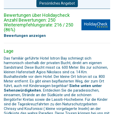
Persönliches Angebot
Bewertungen über Holidaycheck
Anzahl Bewertungen: 250
Weiterempfehlungsrate: 216 / 250
(86%)
Bewertungen anzeigen
Lage
Das familiär geführte Hotel Istron Bay schmiegt sich
harmonisch oberhalb der privaten Bucht, direkt am eigenen
Sandstrand. Diese Bucht misst ca. 600 Meter. Bis zur schönen,
kleinen Hafenstadt Agios Nikolaos sind ca. 14 Km.
Bushaltestelle vor dem Hotel. Der kleine Ort Istron ist ca. 800
Meter entfernt. Es gibt einen bepflasterten Weg, der zum Ort
führt, auch mit Kinderwagen begehbar!
Siehe unten unter
Sehenswürdigkeiten.
Entdecken Sie die paradiesischen,
einsamen, Strände an der Südküste und die schönen
Bergdörfer Kretas sowie die Lassiti-Hochebene. Für die Kinder
sind die Tageskreuzfahrten zu den Naturschutzgebieten
Chrissy und Koufonissi ( kleine vorgelagerte Inseln) an der
Südküste das wahre Paradies. Diese Touren können bei uns mit