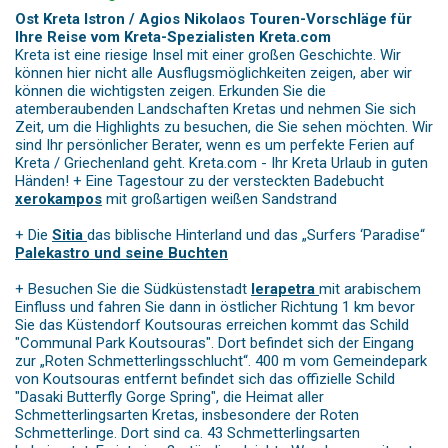
Ost Kreta Istron / Agios Nikolaos Touren-Vorschläge für
Ihre Reise vom Kreta-Spezialisten Kreta.com
Kreta ist eine riesige Insel mit einer großen Geschichte. Wir
können hier nicht alle Ausflugsmöglichkeiten zeigen, aber wir
können die wichtigsten zeigen. Erkunden Sie die
atemberaubenden Landschaften Kretas und nehmen Sie sich
Zeit, um die Highlights zu besuchen, die Sie sehen möchten. Wir
sind Ihr persönlicher Berater, wenn es um perfekte Ferien auf
Kreta / Griechenland geht. Kreta.com - Ihr Kreta Urlaub in guten
Händen! + Eine Tagestour zu der versteckten Badebucht
xerokampos
mit großartigen weißen Sandstrand
+ Die
Sitia
das biblische Hinterland und das „Surfers ‘Paradise“
Palekastro und seine Buchten
+ Besuchen Sie die Südküstenstadt
Ierapetra
mit arabischem
Einfluss und fahren Sie dann in östlicher Richtung 1 km bevor
Sie das Küstendorf Koutsouras erreichen kommt das Schild
"Communal Park Koutsouras". Dort befindet sich der Eingang
zur „Roten Schmetterlingsschlucht“. 400 m vom Gemeindepark
von Koutsouras entfernt befindet sich das offizielle Schild
"Dasaki Butterfly Gorge Spring", die Heimat aller
Schmetterlingsarten Kretas, insbesondere der Roten
Schmetterlinge. Dort sind ca. 43 Schmetterlingsarten