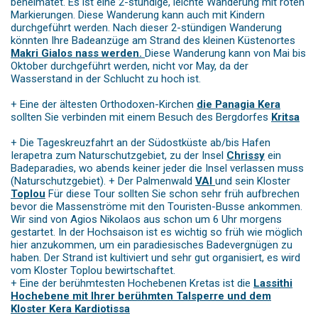
beheimatet. Es ist eine 2-stündige, leichte Wanderung mit roten
Markierungen. Diese Wanderung kann auch mit Kindern
durchgeführt werden. Nach dieser 2-stündigen Wanderung
könnten Ihre Badeanzüge am Strand des kleinen Küstenortes
Makri Gialos nass werden.
Diese Wanderung kann von Mai bis
Oktober durchgeführt werden, nicht vor May, da der
Wasserstand in der Schlucht zu hoch ist.
+ Eine der ältesten Orthodoxen-Kirchen
die Panagia Kera
sollten Sie verbinden mit einem Besuch des Bergdorfes
Kritsa
+ Die Tageskreuzfahrt an der Südostküste ab/bis Hafen
Ierapetra zum Naturschutzgebiet, zu der Insel
Chrissy
ein
Badeparadies, wo abends keiner jeder die Insel verlassen muss
(Naturschutzgebiet). + Der Palmenwald
VAI
und sein Kloster
Toplou
Für diese Tour sollten Sie schon sehr früh aufbrechen
bevor die Massenströme mit den Touristen-Busse ankommen.
Wir sind von Agios Nikolaos aus schon um 6 Uhr morgens
gestartet. In der Hochsaison ist es wichtig so früh wie möglich
hier anzukommen, um ein paradiesisches Badevergnügen zu
haben. Der Strand ist kultiviert und sehr gut organisiert, es wird
vom Kloster Toplou bewirtschaftet.
+ Eine der berühmtesten Hochebenen Kretas ist die
Lassithi
Hochebene mit Ihrer berühmten Talsperre und dem
Kloster Kera Kardiotissa