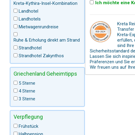
Ich möchte eine K
Kreta-Kythira-Insel-Kombination
Landhotel
Landhotels
Kreta Re
Mietwagenrundreise
Transfer 
Kreta-Ex
Ruhe & Erholung direkt am Strand
erfüllen
sind Ihr
Strandhotel
Sicherheitsstandard de
Strandhotel Zakynthos
Lassen Sie sich inspir
Präferenzen und Sie e
Wir freuen uns auf Ihr
Griechenland Geheimtipps
5 Sterne
4 Sterne
3 Sterne
Verpflegung
Frühstück
Halbpension