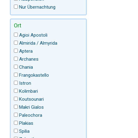
Nur Übernachtung
Ort
Agioi Apostoli
Almirida / Almyrida
Aptera
Archanes
Chania
Frangokastello
Istron
Kolimbari
Koutsounari
Makri Gialos
Paleochora
Plakias
Spilia