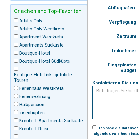
Abflughafen:
Griechenland Top-Favoriten
Adults Only
Verpflegung
Adults Only Westkreta
Zeitraum
Apartment Westkreta
Apartments Südküste
Teilnehmer
Boutique-Hotel
Boutique-Hotel Südküste
Eingeplantes
Budget
Boutique-Hotel inkl. geführte
Touren
Ferienhaus Westkreta
Ferienwohnung
Halbpension
Insenhüpfen
Komfort-Apartments Südküste
Komfort-Reise
Ich habe die
Datensch
folgender, von Ihnen beau