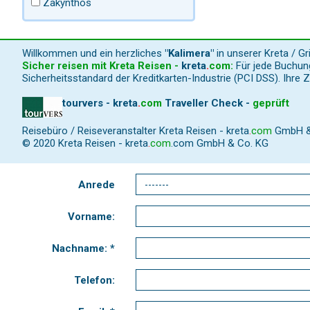
Zakynthos
Willkommen und ein herzliches
"Kalimera"
in unserer Kreta / G
Sicher reisen mit Kreta Reisen -
kreta
.
com
:
Für jede Buchung
Sicherheitsstandard der Kreditkarten-Industrie (PCI DSS). Ihre 
tourvers - kreta
.
com
Traveller Check -
geprüft
Reisebüro / Reiseveranstalter Kreta Reisen -
kreta
.
com
GmbH & C
© 2020 Kreta Reisen -
kreta
.
com
.com GmbH & Co. KG
Anrede
Vorname:
Nachname: *
Telefon: