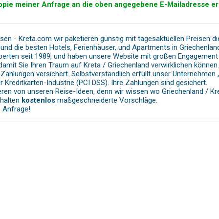
opie meiner Anfrage an die oben angegebene E-Mailadresse er
isen - Kreta.com wir paketieren günstig mit tagesaktuellen Preisen d
und die besten Hotels, Ferienhäuser, und Apartments in Griechenland/
perten seit 1989, und haben unsere Website mit großen Engagement für
, damit Sie Ihren Traum auf Kreta / Griechenland verwirklichen könne
e Zahlungen versichert. Selbstverständlich erfüllt unser Unternehme
r Kreditkarten-Industrie (PCI DSS). Ihre Zahlungen sind gesichert.
ieren von unseren Reise-Ideen, denn wir wissen wo Griechenland / Kr
rhalten
kostenlos
maßgeschneiderte Vorschläge.
e Anfrage!