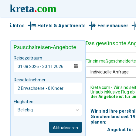
kreta
.
com
Infos
Hotels & Apartments
Ferienhäuser
Das gewünschte Angeb
Pauschalreisen-Angebote
Reisezeitraum
Für ein maßgeschneidertes
Individuelle Anfrage
Reiseteilnehmer
Kreta.com - Wir sind sei
Urlaub inklusive Flug a
der Angebote ist für u
Flughafen
Wir sind Ihre persön
Griechenland seit 1
planen:
Aktualisieren
Angebot für