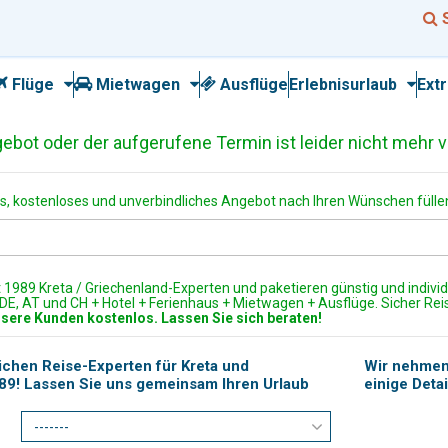
Flüge
Mietwagen
Ausflüge
Erlebnisurlaub
Ext
ot oder der aufgerufene Termin ist leider nicht mehr v
, kostenloses und unverbindliches Angebot nach Ihren Wünschen füllen
t 1989 Kreta / Griechenland-Experten und paketieren günstig und individ
b DE, AT und CH + Hotel + Ferienhaus + Mietwagen + Ausflüge. Sicher Reis
nsere Kunden kostenlos. Lassen Sie sich beraten!
lichen Reise-Experten für Kreta und
Wir nehmen 
989! Lassen Sie uns gemeinsam Ihren Urlaub
einige Deta