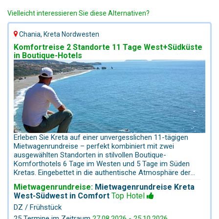
Vielleicht interessieren Sie diese Alternativen?
Chania, Kreta Nordwesten
Komfortreise 2 Standorte 11 Tage West+Südküste
in Boutique-Hotels
Erleben Sie Kreta auf einer unvergesslichen 11-tägigen
Mietwagenrundreise – perfekt kombiniert mit zwei
ausgewählten Standorten in stilvollen Boutique-
Komforthotels 6 Tage im Westen und 5 Tage im Süden
Kretas. Eingebettet in die authentische Atmosphäre der
West- und Südwestküste wohnen Sie in charmanten,
Mietwagenrundreise:
Mietwagenrundreise Kreta
strandnahen Rückzugsorten, die Ruhe, Komfort und
West-Südwest in Comfort
Top Hotel
kretische Gastfreundschaft vereinen. Genießen Sie den
DZ / Frühstück
Tag mit einem köstlichen Frühstück und entdecken Sie
anschließend die Highlights der Region: die lebhaften
25 Termine im Zeitraum
27.08.2026 - 25.10.2026
,