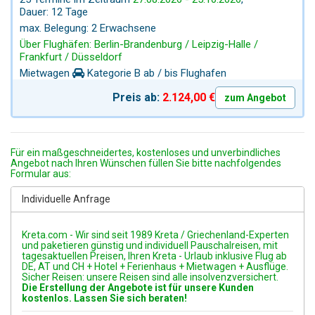
Städte Chania und Rethymnon, traumhafte
Dauer: 12 Tage
Naturschutzgebiete im Westen sowie die unberührte
max. Belegung: 2 Erwachsene
Südküste mit ihren versteckten Badebuchten – ideal zum
Über Flughäfen: Berlin-Brandenburg / Leipzig-Halle /
Entspannen und Eintauchen in das echte Kreta mit 2
Frankfurt / Düsseldorf
private Tagestouren mit unserem Private Local Guide.
Mietwagen
Kategorie B ab / bis Flughafen
Preis ab:
2.124,00 €
zum Angebot
Für ein maßgeschneidertes, kostenloses und unverbindliches
Angebot nach Ihren Wünschen füllen Sie bitte nachfolgendes
Formular aus:
Individuelle Anfrage
Kreta.com - Wir sind seit 1989 Kreta / Griechenland-Experten
und paketieren günstig und individuell Pauschalreisen, mit
tagesaktuellen Preisen, Ihren Kreta - Urlaub inklusive Flug ab
DE, AT und CH + Hotel + Ferienhaus + Mietwagen + Ausflüge.
Sicher Reisen: unsere Reisen sind alle insolvenzversichert.
Die Erstellung der Angebote ist für unsere Kunden
kostenlos. Lassen Sie sich beraten!