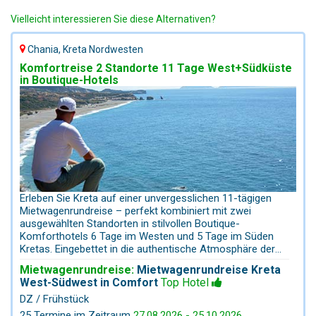
Vielleicht interessieren Sie diese Alternativen?
Chania, Kreta Nordwesten
Komfortreise 2 Standorte 11 Tage West+Südküste
in Boutique-Hotels
Erleben Sie Kreta auf einer unvergesslichen 11-tägigen
Mietwagenrundreise – perfekt kombiniert mit zwei
ausgewählten Standorten in stilvollen Boutique-
Komforthotels 6 Tage im Westen und 5 Tage im Süden
Kretas. Eingebettet in die authentische Atmosphäre der
West- und Südwestküste wohnen Sie in charmanten,
Mietwagenrundreise:
Mietwagenrundreise Kreta
strandnahen Rückzugsorten, die Ruhe, Komfort und
West-Südwest in Comfort
Top Hotel
kretische Gastfreundschaft vereinen. Genießen Sie den
DZ / Frühstück
Tag mit einem köstlichen Frühstück und entdecken Sie
anschließend die Highlights der Region: die lebhaften
25 Termine im Zeitraum
27.08.2026 - 25.10.2026
,