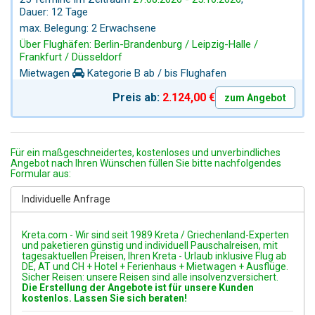
Städte Chania und Rethymnon, traumhafte
Dauer: 12 Tage
Naturschutzgebiete im Westen sowie die unberührte
max. Belegung: 2 Erwachsene
Südküste mit ihren versteckten Badebuchten – ideal zum
Über Flughäfen: Berlin-Brandenburg / Leipzig-Halle /
Entspannen und Eintauchen in das echte Kreta mit 2
Frankfurt / Düsseldorf
private Tagestouren mit unserem Private Local Guide.
Mietwagen
Kategorie B ab / bis Flughafen
Preis ab:
2.124,00 €
zum Angebot
Für ein maßgeschneidertes, kostenloses und unverbindliches
Angebot nach Ihren Wünschen füllen Sie bitte nachfolgendes
Formular aus:
Individuelle Anfrage
Kreta.com - Wir sind seit 1989 Kreta / Griechenland-Experten
und paketieren günstig und individuell Pauschalreisen, mit
tagesaktuellen Preisen, Ihren Kreta - Urlaub inklusive Flug ab
DE, AT und CH + Hotel + Ferienhaus + Mietwagen + Ausflüge.
Sicher Reisen: unsere Reisen sind alle insolvenzversichert.
Die Erstellung der Angebote ist für unsere Kunden
kostenlos. Lassen Sie sich beraten!