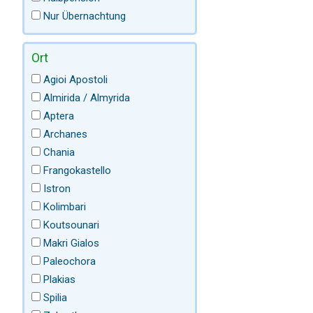
Nur Übernachtung
Ort
Agioi Apostoli
Almirida / Almyrida
Aptera
Archanes
Chania
Frangokastello
Istron
Kolimbari
Koutsounari
Makri Gialos
Paleochora
Plakias
Spilia