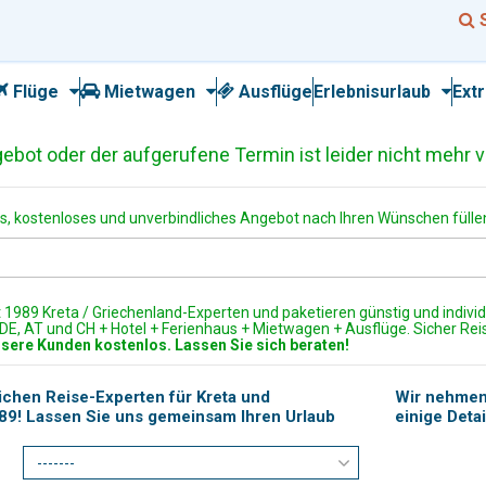
Flüge
Mietwagen
Ausflüge
Erlebnisurlaub
Ext
ot oder der aufgerufene Termin ist leider nicht mehr v
, kostenloses und unverbindliches Angebot nach Ihren Wünschen füllen
t 1989 Kreta / Griechenland-Experten und paketieren günstig und individ
b DE, AT und CH + Hotel + Ferienhaus + Mietwagen + Ausflüge. Sicher Reis
nsere Kunden kostenlos. Lassen Sie sich beraten!
lichen Reise-Experten für Kreta und
Wir nehmen 
989! Lassen Sie uns gemeinsam Ihren Urlaub
einige Deta