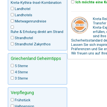
Ich möchte eine K
Kreta-Kythira-Insel-Kombination
Landhotel
Landhotels
Kreta Re
Mietwagenrundreise
Transfer 
Kreta-Ex
Ruhe & Erholung direkt am Strand
erfüllen
sind Ihr
Strandhotel
Sicherheitsstandard de
Strandhotel Zakynthos
Lassen Sie sich inspir
Präferenzen und Sie e
Wir freuen uns auf Ihr
Griechenland Geheimtipps
5 Sterne
4 Sterne
3 Sterne
Verpflegung
Frühstück
Halbpension