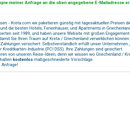
opie meiner Anfrage an die oben angegebene E-Mailadresse er
isen - Kreta.com wir paketieren günstig mit tagesaktuellen Preisen d
und die besten Hotels, Ferienhäuser, und Apartments in Griechenland/
perten seit 1989, und haben unsere Website mit großen Engagement für
, damit Sie Ihren Traum auf Kreta / Griechenland verwirklichen könne
e Zahlungen versichert. Selbstverständlich erfüllt unser Unternehme
r Kreditkarten-Industrie (PCI DSS). Ihre Zahlungen sind gesichert.
ieren von unseren Reise-Ideen, denn wir wissen wo Griechenland / Kr
rhalten
kostenlos
maßgeschneiderte Vorschläge.
e Anfrage!