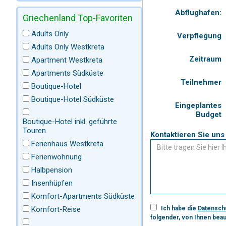
Abflughafen:
Griechenland Top-Favoriten
Adults Only
Verpflegung
Adults Only Westkreta
Zeitraum
Apartment Westkreta
Apartments Südküste
Teilnehmer
Boutique-Hotel
Boutique-Hotel Südküste
Eingeplantes
Budget
Boutique-Hotel inkl. geführte
Touren
Ferienhaus Westkreta
Ferienwohnung
Halbpension
Insenhüpfen
Komfort-Apartments Südküste
Komfort-Reise
Ich habe die
Datensch
folgender, von Ihnen beau