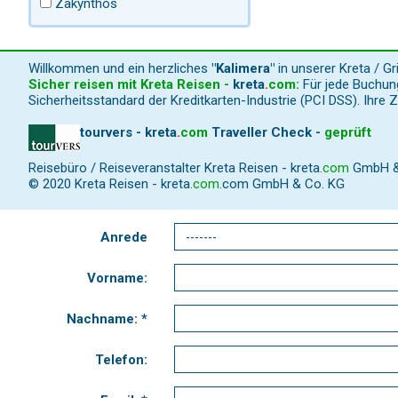
Zakynthos
Willkommen und ein herzliches
"Kalimera"
in unserer Kreta / G
Sicher reisen mit Kreta Reisen -
kreta
.
com
:
Für jede Buchung
Sicherheitsstandard der Kreditkarten-Industrie (PCI DSS). Ihre 
tourvers - kreta
.
com
Traveller Check -
geprüft
Reisebüro / Reiseveranstalter Kreta Reisen -
kreta
.
com
GmbH & C
© 2020 Kreta Reisen -
kreta
.
com
.com GmbH & Co. KG
Anrede
Vorname:
Nachname: *
Telefon: