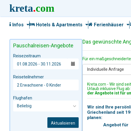
kreta
.
com
Infos
Hotels & Apartments
Ferienhäuser
Das gewünschte Angeb
Pauschalreisen-Angebote
Reisezeitraum
Für ein maßgeschneidertes
Individuelle Anfrage
Reiseteilnehmer
Kreta.com - Wir sind sei
Urlaub inklusive Flug a
der Angebote ist für u
Flughafen
Wir sind Ihre persön
Griechenland seit 1
planen:
Aktualisieren
Angebot für