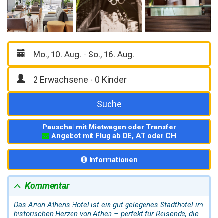
Suche
Pauschal mit Mietwagen oder Transfer
Angebot mit Flug ab DE, AT oder CH
Informationen
Kommentar
Das Arion
Athen
s Hotel ist ein gut gelegenes Stadthotel im
historischen Herzen von Athen – perfekt für Reisende, die