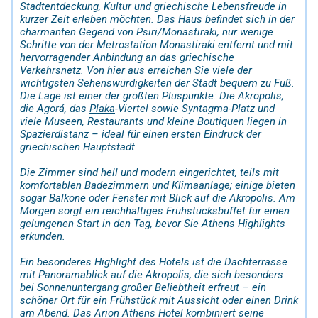
Stadtentdeckung, Kultur und griechische Lebensfreude in
kurzer Zeit erleben möchten. Das Haus befindet sich in der
charmanten Gegend von Psiri/Monastiraki, nur wenige
Schritte von der Metrostation Monastiraki entfernt und mit
hervorragender Anbindung an das griechische
Verkehrsnetz. Von hier aus erreichen Sie viele der
wichtigsten Sehenswürdigkeiten der Stadt bequem zu Fuß.
Die Lage ist einer der größten Pluspunkte: Die Akropolis,
die Agorá, das
Plaka
-Viertel sowie Syntagma-Platz und
viele Museen, Restaurants und kleine Boutiquen liegen in
Spazierdistanz – ideal für einen ersten Eindruck der
griechischen Hauptstadt.
Die Zimmer sind hell und modern eingerichtet, teils mit
komfortablen Badezimmern und Klimaanlage; einige bieten
sogar Balkone oder Fenster mit Blick auf die Akropolis. Am
Morgen sorgt ein reichhaltiges Frühstücksbuffet für einen
gelungenen Start in den Tag, bevor Sie Athens Highlights
erkunden.
Ein besonderes Highlight des Hotels ist die Dachterrasse
mit Panoramablick auf die Akropolis, die sich besonders
bei Sonnenuntergang großer Beliebtheit erfreut – ein
schöner Ort für ein Frühstück mit Aussicht oder einen Drink
am Abend. Das Arion Athens Hotel kombiniert seine