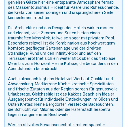
genießen Gäste hier eine entspannte Atmosphäre fernab
des Massentourismus – ideal für Paare und Ruhesuchende,
die Kreta von seiner sonnigen und ursprünglicheren Seite
kennenlernen möchten.
Die Architektur und das Design des Hotels wirken modern
und elegant, viele Zimmer und Suiten bieten einen
traumhaften Meerblick, teilweise sogar mit privatem Pool.
Besonders reizvoll ist die Kombination aus hochwertigem
Komfort, gepflegter Gartenanlage und der direkten
Strandlage. Rund um den Infinity-Pool und auf den
Terrassen eröffnet sich ein weiter Blick über das tiefblaue
Meer bis zum Horizont – eine Kulisse, die besonders in den
Abendstunden beeindruckt.
Auch kulinarisch legt das Hotel viel Wert auf Qualität und
Abwechslung. Mediterrane Küche, kretische Spezialitäten
und frische Zutaten aus der Region sorgen für genussvolle
Urlaubstage. Gleichzeitig ist das Kakkos Beach ein idealer
Ausgangspunkt für individuelle Entdeckungen im Süden und
Osten Kretas: kleine Bergdörfer, versteckte Badebuchten,
die Schlucht von Milonas oder die Hafenstadt Ierapetra
liegen in angenehmer Reichweite.
Wer ein stilvolles Erwachsenenhotel mit entspannter