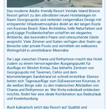
Das moderne Adults-friendly Resort Ventale Island Breeze
Resort gehört zu den stilvollsten neuen Hotelanlagen im
Raum Georgioupolis und verbindet zeitgemäßes Design mit
entspannter Urlaubsatmosphäre direkt an der langen Küste
von Kournas Beach. Klare Architektur, helle Naturfarben und
großzügige Poollandschaften schaffen ein elegantes
Ambiente, das besonders Paare und ruhesuchende Gäste
anspricht. Viele Zimmer und Suiten verfügen über Swim-up-
Bereiche oder private Pools und vermitteln ein exklusives
Wohngefühl in unmittelbarer Meernähe.
Die Lage zwischen Chania und Rethymnon macht das Hotel
zudem zu einem hervorragenden Ausgangspunkt für
Ausflüge im Westen Kretas. Das lebhafte Zentrum von
Georgioupolis mit Tavernen, Cafés und dem
kilometerlangen Sandstrand ist schnell erreichbar. Ebenso
bieten sich Tagesausflüge zum Süßwassersee Kournas, in
die weißen Berge oder zu den malerischen Altstädten von
Chania und Rethymnon an. Wer Kreta individuell entdecken
möchte, findet hier eine ideale Kombination aus Badeurlaub
und Inselerkundung.
Auch kulinarisch setzt das Resort auf Qualität und