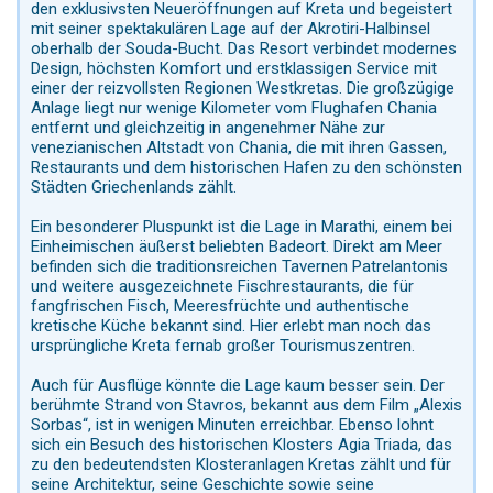
den exklusivsten Neueröffnungen auf Kreta und begeistert
mit seiner spektakulären Lage auf der Akrotiri-Halbinsel
oberhalb der Souda-Bucht. Das Resort verbindet modernes
Design, höchsten Komfort und erstklassigen Service mit
einer der reizvollsten Regionen Westkretas. Die großzügige
Anlage liegt nur wenige Kilometer vom Flughafen Chania
entfernt und gleichzeitig in angenehmer Nähe zur
venezianischen Altstadt von Chania, die mit ihren Gassen,
Restaurants und dem historischen Hafen zu den schönsten
Städten Griechenlands zählt.
Ein besonderer Pluspunkt ist die Lage in Marathi, einem bei
Einheimischen äußerst beliebten Badeort. Direkt am Meer
befinden sich die traditionsreichen Tavernen Patrelantonis
und weitere ausgezeichnete Fischrestaurants, die für
fangfrischen Fisch, Meeresfrüchte und authentische
kretische Küche bekannt sind. Hier erlebt man noch das
ursprüngliche Kreta fernab großer Tourismuszentren.
Auch für Ausflüge könnte die Lage kaum besser sein. Der
berühmte Strand von Stavros, bekannt aus dem Film „Alexis
Sorbas“, ist in wenigen Minuten erreichbar. Ebenso lohnt
sich ein Besuch des historischen Klosters Agia Triada, das
zu den bedeutendsten Klosteranlagen Kretas zählt und für
seine Architektur, seine Geschichte sowie seine