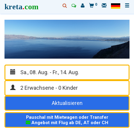
kreta
.
com
0
Aktualisieren
Pauschal mit Mietwagen oder Transfer
Angebot mit Flug ab DE, AT oder CH