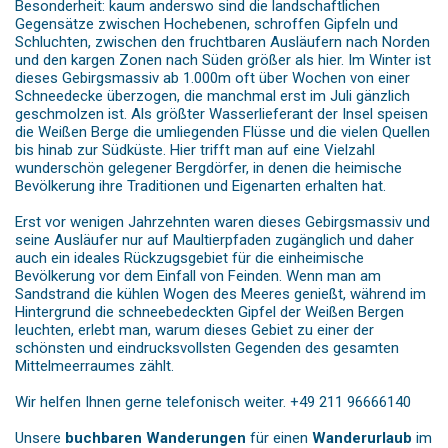
Besonderheit: kaum anderswo sind die landschaftlichen
Gegensätze zwischen Hochebenen, schroffen Gipfeln und
Schluchten, zwischen den fruchtbaren Ausläufern nach Norden
und den kargen Zonen nach Süden größer als hier. Im Winter ist
dieses Gebirgsmassiv ab 1.000m oft über Wochen von einer
Schneedecke überzogen, die manchmal erst im Juli gänzlich
geschmolzen ist. Als größter Wasserlieferant der Insel speisen
die Weißen Berge die umliegenden Flüsse und die vielen Quellen
bis hinab zur Südküste. Hier trifft man auf eine Vielzahl
wunderschön gelegener Bergdörfer, in denen die heimische
Bevölkerung ihre Traditionen und Eigenarten erhalten hat.
Erst vor wenigen Jahrzehnten waren dieses Gebirgsmassiv und
seine Ausläufer nur auf Maultierpfaden zugänglich und daher
auch ein ideales Rückzugsgebiet für die einheimische
Bevölkerung vor dem Einfall von Feinden. Wenn man am
Sandstrand die kühlen Wogen des Meeres genießt, während im
Hintergrund die schneebedeckten Gipfel der Weißen Bergen
leuchten, erlebt man, warum dieses Gebiet zu einer der
schönsten und eindrucksvollsten Gegenden des gesamten
Mittelmeerraumes zählt.
Wir helfen Ihnen gerne telefonisch weiter. +49 211 96666140
Unsere
buchbaren Wanderungen
für einen
Wanderurlaub
im