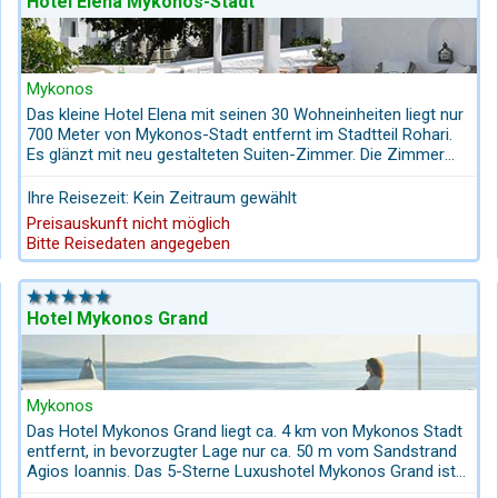
Hotel Elena Mykonos-Stadt
Mykonos
Das kleine Hotel Elena mit seinen 30 Wohneinheiten liegt nur
700 Meter von Mykonos-Stadt entfernt im Stadtteil Rohari.
Es glänzt mit neu gestalteten Suiten-Zimmer. Die Zimmer
mit Meerblick bieten einen spektakulären Blick auf die Stadt
und das Meer.
Ihre Reisezeit: Kein Zeitraum gewählt
Preisauskunft nicht möglich
Bitte Reisedaten angegeben
Hotel Mykonos Grand
Mykonos
Das Hotel Mykonos Grand liegt ca. 4 km von Mykonos Stadt
entfernt, in bevorzugter Lage nur ca. 50 m vom Sandstrand
Agios Ioannis. Das 5-Sterne Luxushotel Mykonos Grand ist
auch Teil unserer Inselhüpfen Kykladen Programm für