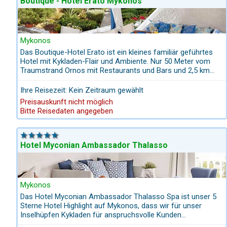
Boutique - Hotel Erato Mykonos
Mykonos
Das Boutique-Hotel Erato ist ein kleines familiär geführtes
Hotel mit Kykladen-Flair und Ambiente. Nur 50 Meter vom
Traumstrand Ornos mit Restaurants und Bars und 2,5 km
von Mykonos Stadt. Traditionelle Architektur man bezeichnet
diesen kleinen Rückzugsort auch als die "ruhige Ecke des
Ihre Reisezeit: Kein Zeitraum gewählt
Paradieses inmitten eines wunderbaren Gartens“.Es glänzt
Preisauskunft nicht möglich
mit den traditionelle Farben Weiß und blau mit viel Liebe zum
Bitte Reisedaten angegeben
Detail eingerichtet. Es bietet ein gutes Frühstück mit
traditionellen Köstlichkeiten
Hotel Myconian Ambassador Thalasso
Mykonos
Das Hotel Myconian Ambassador Thalasso Spa ist unser 5
Sterne Hotel Highlight auf Mykonos, dass wir für unser
Inselhüpfen Kykladen für anspruchsvolle Kunden
kombinieren. Es liegt direkt am schönen Sandstrand von Plati