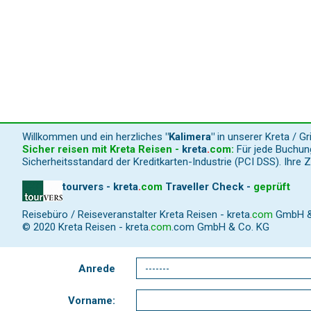
Willkommen und ein herzliches
"Kalimera"
in unserer Kreta / G
Sicher reisen mit Kreta Reisen -
kreta
.
com
:
Für jede Buchung
Sicherheitsstandard der Kreditkarten-Industrie (PCI DSS). Ihre 
tourvers - kreta
.
com
Traveller Check -
geprüft
Reisebüro / Reiseveranstalter Kreta Reisen -
kreta
.
com
GmbH & C
© 2020 Kreta Reisen -
kreta
.
com
.com GmbH & Co. KG
Anrede
Vorname: