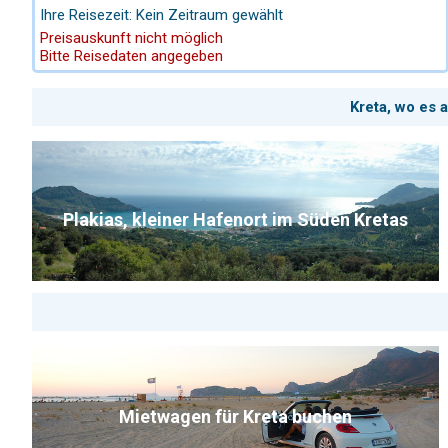
Yalos. Einer der bevorzugten Strände Mykonos.
Ihre Reisezeit: Kein Zeitraum gewählt
Preisauskunft nicht möglich
Bitte Reisedaten angegeben
Kreta, wo es 
Plakias, kleiner Hafenort im Süden Kretas
Mietwagen für Kreta buchen