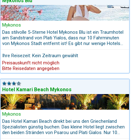
Mykonos Blu
Mykonos
Das stilvolle 5-Sterne Hotel Mykonos Blu ist ein Traumhotel
am Sandstrand von Plati Yialos, dass nur 10 Fahrminuten
von Mykonos Stadt entfernt ist! Es gibt nur wenige Hotels
auf Mykonos mit so einer exponierten Lage.
Ihre Reisezeit: Kein Zeitraum gewählt
Preisauskunft nicht möglich
Bitte Reisedaten angegeben
Hotel Kamari Beach Mykonos
Mykonos
Das Hotel Kamari Beach direkt bei uns den Griechenland
Spezialisten günstig buchen. Das kleine Hotel liegt zwischen
den beiden Stränden von Psarou und Plati Gialos. Nur 10
Fahrminuten bis Mykonos Stadt in exponierter Lage. Das