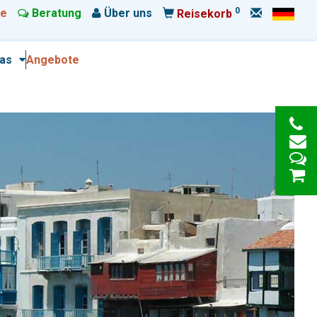
0
e
Beratung
Über uns
Reisekorb
ras
Angebote