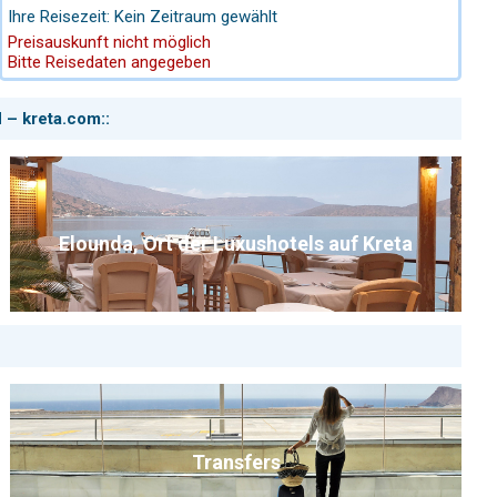
Hotel Kamari Beach auf Mykonos kombinieren wir auch als
Ihre Reisezeit: Kein Zeitraum gewählt
Kombireise mit Kreta oder Athen.
Preisauskunft nicht möglich
Bitte Reisedaten angegeben
 – kreta.com::
Elounda, Ort der Luxushotels auf Kreta
Transfers