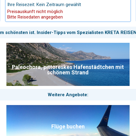
Anspruchsvolle. Lehnen Sie sich zurück und genießen den
Ihre Reisezeit: Kein Zeitraum gewählt
Blick auf das unendliche Blau der Kykladen in den schönsten
Preisauskunft nicht möglich
Hotels der Kykladen. Wir organisieren alles für Sie. Bei uns
Bitte Reisedaten angegeben
den Griechenland Spezialisten ist Ihre Griechenland Reise in
guten Händen.
am schönsten ist. Insider-Tipps vom Spezialisten KRETA REISEN
Paleochora, pittoreskes Hafenstädtchen mit
schönem Strand
Weitere Angebote:
Flüge buchen