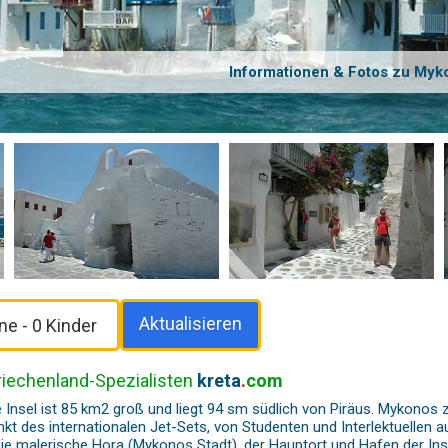
Informationen & Fotos zu Myk
Aktualisieren
riechenland-Spezialisten
kreta
.
com
 Insel ist 85 km2 groß und liegt 94 sm südlich von Piräus. Mykonos z
t des internationalen Jet-Sets, von Studenten und Interlektuellen aus
 Stadt), der Hauptort und Hafen der Insel. Der Hafen ist in der Hochsaison voll mit Luxusyachten