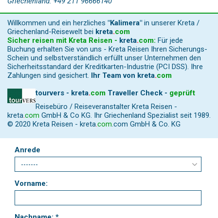
Griechenland: +49 211 96666140
Willkommen und ein herzliches
"Kalimera"
in unserer Kreta /
Griechenland-Reisewelt bei
kreta
.
com
Sicher reisen mit Kreta Reisen -
kreta
.
com
:
Für jede
Buchung erhalten Sie von uns - Kreta Reisen Ihren Sicherungs-
Schein und selbstverständlich erfüllt unser Unternehmen den
Sicherheitsstandard der Kreditkarten-Industrie (PCI DSS). Ihre
Zahlungen sind gesichert.
Ihr Team von
kreta
.
com
tourvers - kreta
.
com
Traveller Check -
geprüft
Reisebüro / Reiseveranstalter Kreta Reisen -
kreta
.
com
GmbH & Co KG. Ihr Griechenland Spezialist seit 1989.
© 2020 Kreta Reisen -
kreta
.
com
.com GmbH & Co. KG
Anrede
Vorname:
Nachname: *