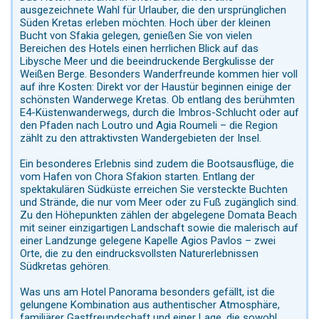
ausgezeichnete Wahl für Urlauber, die den ursprünglichen
Süden Kretas erleben möchten. Hoch über der kleinen
Bucht von Sfakia gelegen, genießen Sie von vielen
Bereichen des Hotels einen herrlichen Blick auf das
Libysche Meer und die beeindruckende Bergkulisse der
Weißen Berge. Besonders Wanderfreunde kommen hier voll
auf ihre Kosten: Direkt vor der Haustür beginnen einige der
schönsten Wanderwege Kretas. Ob entlang des berühmten
E4-Küstenwanderwegs, durch die Imbros-Schlucht oder auf
den Pfaden nach Loutro und Agia Roumeli – die Region
zählt zu den attraktivsten Wandergebieten der Insel.
Ein besonderes Erlebnis sind zudem die Bootsausflüge, die
vom Hafen von Chora Sfakion starten. Entlang der
spektakulären Südküste erreichen Sie versteckte Buchten
und Strände, die nur vom Meer oder zu Fuß zugänglich sind.
Zu den Höhepunkten zählen der abgelegene Domata Beach
mit seiner einzigartigen Landschaft sowie die malerisch auf
einer Landzunge gelegene Kapelle Agios Pavlos – zwei
Orte, die zu den eindrucksvollsten Naturerlebnissen
Südkretas gehören.
Was uns am Hotel Panorama besonders gefällt, ist die
gelungene Kombination aus authentischer Atmosphäre,
familiärer Gastfreundschaft und einer Lage, die sowohl