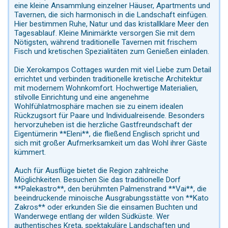
eine kleine Ansammlung einzelner Häuser, Apartments und
Tavernen, die sich harmonisch in die Landschaft einfügen.
Hier bestimmen Ruhe, Natur und das kristallklare Meer den
Tagesablauf. Kleine Minimärkte versorgen Sie mit dem
Nötigsten, während traditionelle Tavernen mit frischem
Fisch und kretischen Spezialitäten zum Genießen einladen.
Die Xerokampos Cottages wurden mit viel Liebe zum Detail
errichtet und verbinden traditionelle kretische Architektur
mit modernem Wohnkomfort. Hochwertige Materialien,
stilvolle Einrichtung und eine angenehme
Wohlfühlatmosphäre machen sie zu einem idealen
Rückzugsort für Paare und Individualreisende. Besonders
hervorzuheben ist die herzliche Gastfreundschaft der
Eigentümerin **Eleni**, die fließend Englisch spricht und
sich mit großer Aufmerksamkeit um das Wohl ihrer Gäste
kümmert.
Auch für Ausflüge bietet die Region zahlreiche
Möglichkeiten. Besuchen Sie das traditionelle Dorf
**Palekastro**, den berühmten Palmenstrand **Vai**, die
beeindruckende minoische Ausgrabungsstätte von **Kato
Zakros** oder erkunden Sie die einsamen Buchten und
Wanderwege entlang der wilden Südküste. Wer
authentisches Kreta, spektakuläre Landschaften und