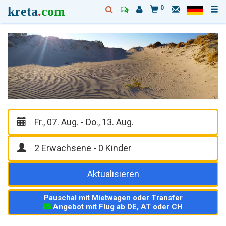
kreta
.
com
0
Aktualisieren
Pauschal mit Mietwagen oder Transfer
Angebot mit Flug ab DE, AT oder CH