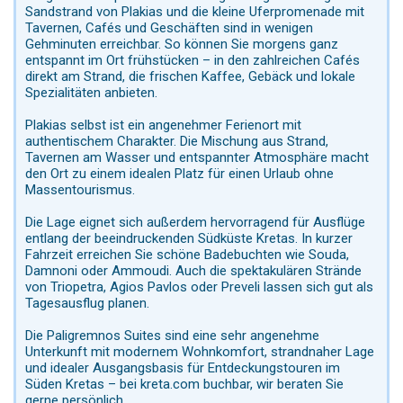
Sandstrand von Plakias und die kleine Uferpromenade mit
Tavernen, Cafés und Geschäften sind in wenigen
Gehminuten erreichbar. So können Sie morgens ganz
entspannt im Ort frühstücken – in den zahlreichen Cafés
direkt am Strand, die frischen Kaffee, Gebäck und lokale
Spezialitäten anbieten.
Plakias selbst ist ein angenehmer Ferienort mit
authentischem Charakter. Die Mischung aus Strand,
Tavernen am Wasser und entspannter Atmosphäre macht
den Ort zu einem idealen Platz für einen Urlaub ohne
Massentourismus.
Die Lage eignet sich außerdem hervorragend für Ausflüge
entlang der beeindruckenden Südküste Kretas. In kurzer
Fahrzeit erreichen Sie schöne Badebuchten wie Souda,
Damnoni oder Ammoudi. Auch die spektakulären Strände
von Triopetra, Agios Pavlos oder Preveli lassen sich gut als
Tagesausflug planen.
Die Paligremnos Suites sind eine sehr angenehme
Unterkunft mit modernem Wohnkomfort, strandnaher Lage
und idealer Ausgangsbasis für Entdeckungstouren im
Süden Kretas – bei kreta.com buchbar, wir beraten Sie
gerne persönlich.