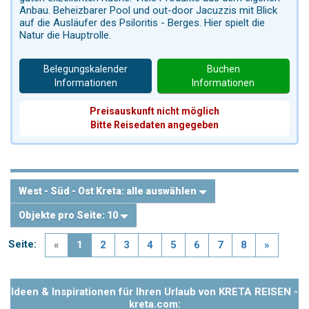
Anbau. Beheizbarer Pool und out-door Jacuzzis mit Blick
auf die Ausläufer des Psiloritis - Berges. Hier spielt die
Natur die Hauptrolle.
Belegungskalender
Buchen
Informationen
Informationen
Preisauskunft nicht möglich
Bitte Reisedaten angegeben
West - Süd - Ost Kreta:
alle auswählen
Objekte pro Seite:
10
Seite:
«
1
2
3
4
5
6
7
8
»
Ideen & Inspirationen für Ihren Urlaub von KRETA REISEN -
kreta.com: