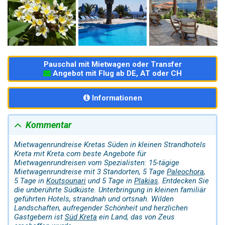
Pauschal mit Mietwagen oder Transfer
Angebot mit Flug ab DE, AT oder CH
Informationen
Kommentar
Mietwagenrundreise Kretas Süden in kleinen Strandhotels
Kreta mit Kreta.com beste Angebote für
Mietwagenrundreisen vom Spezialisten: 15-tägige
Mietwagenrundreise mit 3 Standorten, 5 Tage
Paleochora
,
5 Tage in
Koutsounari
und 5 Tage in
Plakias
. Entdecken Sie
die unberührte Südküste. Unterbringung in kleinen familiär
geführten Hotels, strandnah und ortsnah. Wilden
Landschaften, aufregender Schönheit und herzlichen
Gastgebern ist
Süd Kreta
ein Land, das von Zeus