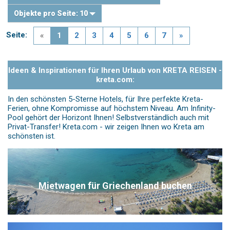
Objekte pro Seite:
10
Seite:
«
1
2
3
4
5
6
7
»
Ideen & Inspirationen für Ihren Urlaub von KRETA REISEN -
kreta.com:
In den schönsten 5-Sterne Hotels, für Ihre perfekte Kreta-
Ferien, ohne Kompromisse auf höchstem Niveau. Am Infinity-
Pool gehört der Horizont Ihnen! Selbstverständlich auch mit
Privat-Transfer! Kreta.com - wir zeigen Ihnen wo Kreta am
schönsten ist.
Mietwagen für Griechenland buchen