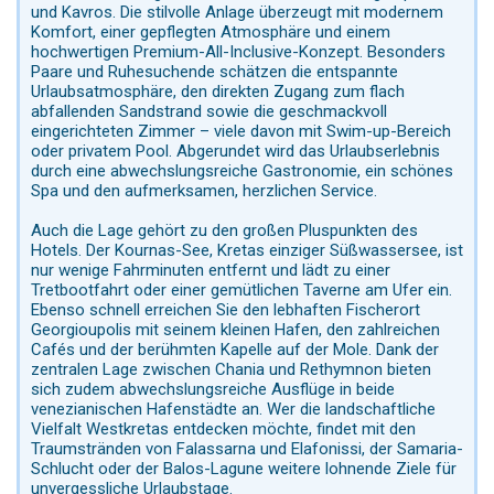
und Kavros. Die stilvolle Anlage überzeugt mit modernem
Komfort, einer gepflegten Atmosphäre und einem
hochwertigen Premium-All-Inclusive-Konzept. Besonders
Paare und Ruhesuchende schätzen die entspannte
Urlaubsatmosphäre, den direkten Zugang zum flach
abfallenden Sandstrand sowie die geschmackvoll
eingerichteten Zimmer – viele davon mit Swim-up-Bereich
oder privatem Pool. Abgerundet wird das Urlaubserlebnis
durch eine abwechslungsreiche Gastronomie, ein schönes
Spa und den aufmerksamen, herzlichen Service.
Auch die Lage gehört zu den großen Pluspunkten des
Hotels. Der Kournas-See, Kretas einziger Süßwassersee, ist
nur wenige Fahrminuten entfernt und lädt zu einer
Tretbootfahrt oder einer gemütlichen Taverne am Ufer ein.
Ebenso schnell erreichen Sie den lebhaften Fischerort
Georgioupolis mit seinem kleinen Hafen, den zahlreichen
Cafés und der berühmten Kapelle auf der Mole. Dank der
zentralen Lage zwischen Chania und Rethymnon bieten
sich zudem abwechslungsreiche Ausflüge in beide
venezianischen Hafenstädte an. Wer die landschaftliche
Vielfalt Westkretas entdecken möchte, findet mit den
Traumstränden von Falassarna und Elafonissi, der Samaria-
Schlucht oder der Balos-Lagune weitere lohnende Ziele für
unvergessliche Urlaubstage.