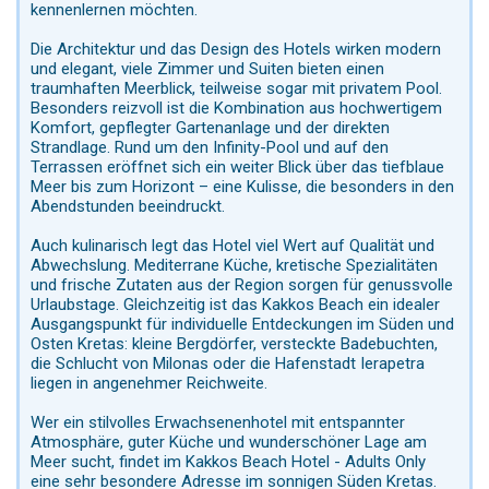
kennenlernen möchten.
Die Architektur und das Design des Hotels wirken modern
und elegant, viele Zimmer und Suiten bieten einen
traumhaften Meerblick, teilweise sogar mit privatem Pool.
Besonders reizvoll ist die Kombination aus hochwertigem
Komfort, gepflegter Gartenanlage und der direkten
Strandlage. Rund um den Infinity-Pool und auf den
Terrassen eröffnet sich ein weiter Blick über das tiefblaue
Meer bis zum Horizont – eine Kulisse, die besonders in den
Abendstunden beeindruckt.
Auch kulinarisch legt das Hotel viel Wert auf Qualität und
Abwechslung. Mediterrane Küche, kretische Spezialitäten
und frische Zutaten aus der Region sorgen für genussvolle
Urlaubstage. Gleichzeitig ist das Kakkos Beach ein idealer
Ausgangspunkt für individuelle Entdeckungen im Süden und
Osten Kretas: kleine Bergdörfer, versteckte Badebuchten,
die Schlucht von Milonas oder die Hafenstadt Ierapetra
liegen in angenehmer Reichweite.
Wer ein stilvolles Erwachsenenhotel mit entspannter
Atmosphäre, guter Küche und wunderschöner Lage am
Meer sucht, findet im Kakkos Beach Hotel - Adults Only
eine sehr besondere Adresse im sonnigen Süden Kretas.