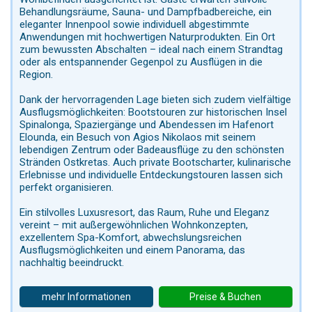
Behandlungsräume, Sauna- und Dampfbadbereiche, ein
eleganter Innenpool sowie individuell abgestimmte
Anwendungen mit hochwertigen Naturprodukten. Ein Ort
zum bewussten Abschalten – ideal nach einem Strandtag
oder als entspannender Gegenpol zu Ausflügen in die
Region.
Dank der hervorragenden Lage bieten sich zudem vielfältige
Ausflugsmöglichkeiten: Bootstouren zur historischen Insel
Spinalonga, Spaziergänge und Abendessen im Hafenort
Elounda, ein Besuch von Agios Nikolaos mit seinem
lebendigen Zentrum oder Badeausflüge zu den schönsten
Stränden Ostkretas. Auch private Bootscharter, kulinarische
Erlebnisse und individuelle Entdeckungstouren lassen sich
perfekt organisieren.
Ein stilvolles Luxusresort, das Raum, Ruhe und Eleganz
vereint – mit außergewöhnlichen Wohnkonzepten,
exzellentem Spa-Komfort, abwechslungsreichen
Ausflugsmöglichkeiten und einem Panorama, das
nachhaltig beeindruckt.
mehr Informationen
Preise & Buchen