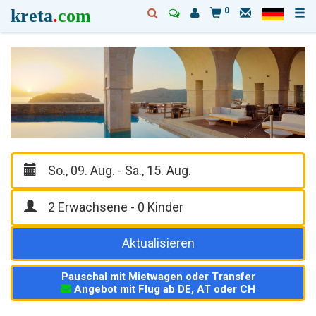
kreta
.
com
0
Aktualisieren
Pauschal mit Mietwagen oder Transfer
Angebot mit Flug ab DE, AT oder CH