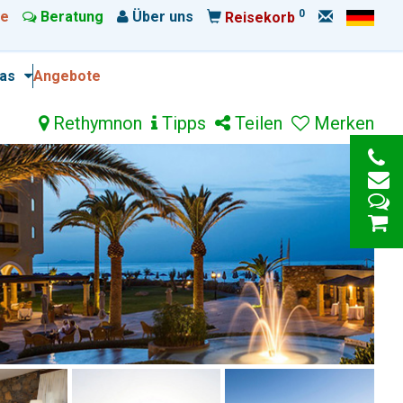
0
e
Beratung
Über uns
Reisekorb
ras
Angebote
Rethymnon
Tipps
Teilen
Merken