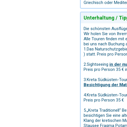
Griechisch oder Medite
Unterhaltung / Tip
Die schönsten Ausflüg
Wir holen Sie von Ihrem
Alle Touren finden mit 
bei uns nach Buchung 
1.Das Naturschutzgebi
) statt. Preis pro Perso
2.Sightseeing
in der m
Preis pro Person 35 € in
3.Kreta Südküsten-Tour
Besichtigung der Ma
4.Kreta Südküsten-Tou
Preis pro Person 35 €
5.„Kreta Traditionell“
besichtigen Sie eine al
Klang der kretischen Mu
Stausee Fragma Potamon