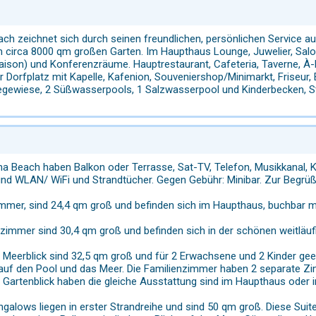
ch zeichnet sich durch seinen freundlichen, persönlichen Service au
 circa 8000 qm großen Garten. Im Haupthaus Lounge, Juwelier, Salon
ison) und Konferenzräume. Hauptrestaurant, Cafeteria, Taverne, À-l
r Dorfplatz mit Kapelle, Kafenion, Souveniershop/Minimarkt, Frise
egewiese, 2 Süßwasserpools, 1 Salzwasserpool und Kinderbecken, S
a Beach haben Balkon oder Terrasse, Sat-TV, Telefon, Musikkanal, 
nd WLAN/ WiFi und Strandtücher. Gegen Gebühr: Minibar. Zur Begrüß
mmer, sind 24,4 qm groß und befinden sich im Haupthaus, buchbar mi
immer sind 30,4 qm groß und befinden sich in der schönen weitläuf
 Meerblick sind 32,5 qm groß und für 2 Erwachsene und 2 Kinder gee
auf den Pool und das Meer. Die Familienzimmer haben 2 separate Zim
 Gartenblick haben die gleiche Ausstattung sind im Haupthaus oder
ngalows liegen in erster Strandreihe und sind 50 qm groß. Diese Su