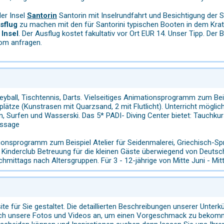
der Insel
Santorin
Santorin mit Inselrundfahrt und Besichtigung der 
sflug
zu machen mit den für Santorini typischen Booten in dem Krate
 Insel
. Der Ausflug kostet fakultativ vor Ort EUR 14. Unser Tipp. Der
com anfragen.
yball, Tischtennis, Darts. Vielseitiges Animationsprogramm zum Bei
lätze (Kunstrasen mit Quarzsand, 2 mit Flutlicht). Unterricht mögli
, Surfen und Wasserski. Das 5* PADI- Diving Center bietet: Tauchk
assage
nsprogramm zum Beispiel Atelier für Seidenmalerei, Griechisch-Spr
Kinderclub Betreuung für die kleinen Gäste überwiegend von Deutsch
hmittags nach Altersgruppen. Für 3 - 12-jährige von Mitte Juni - Mi
e für Sie gestaltet. Die detaillierten Beschreibungen unserer Unterkü
sich unsere Fotos und Videos an, um einen Vorgeschmack zu bekom