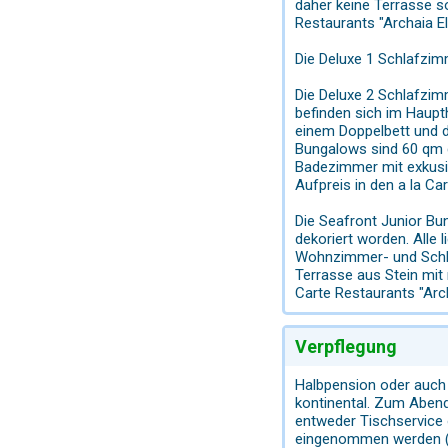
daher keine Terrasse s
Restaurants "Archaia El
Die Deluxe 1 Schlafzim
Die Deluxe 2 Schlafzim
befinden sich im Haupt
einem Doppelbett und d
Bungalows sind 60 qm g
Badezimmer mit exkusi
Aufpreis in den a la Ca
Die Seafront Junior Bun
dekoriert worden. Alle
Wohnzimmer- und Schla
Terrasse aus Stein mit
Carte Restaurants "Arch
Verpflegung
Halbpension oder auch 
kontinental. Zum Abend
entweder Tischservice
eingenommen werden (ge