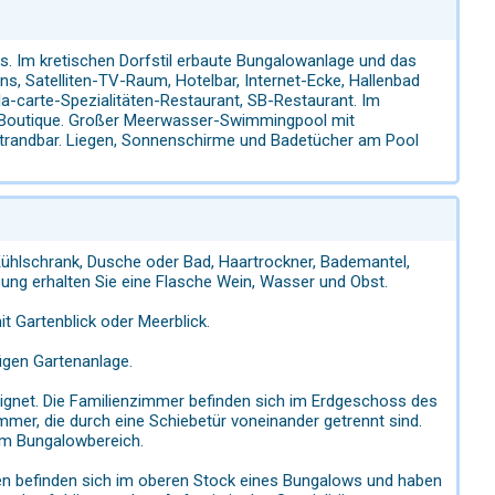
s. Im kretischen Dorfstil erbaute Bungalowanlage und das
s, Satelliten-TV-Raum, Hotelbar, Internet-Ecke, Hallenbad
a-carte-Spezialitäten-Restaurant, SB-Restaurant. Im
ur, Boutique. Großer Meerwasser-Swimmingpool mit
trandbar. Liegen, Sonnenschirme und Badetücher am Pool
Kühlschrank, Dusche oder Bad, Haartrockner, Bademantel,
ung erhalten Sie eine Flasche Wein, Wasser und Obst.
t Gartenblick oder Meerblick.
igen Gartenanlage.
ignet. Die Familienzimmer befinden sich im Erdgeschoss des
mer, die durch eine Schiebetür voneinander getrennt sind.
 im Bungalowbereich.
iten befinden sich im oberen Stock eines Bungalows und haben