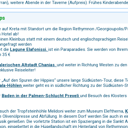
rran), weitere Abende in der Taverne (Aufpreis). Frühes Kinderabe
ps
e auf Kreta mit Standort um die Region Rethymnon /Georgioupolis/
 Hotel ab!
einen Kleinbus statt mit einem deutsch und englischsprachigen Reise
angefragt werden
et die
Lagune Elafonissi.
ist ein Paraparadies. Sie werden von Ihrem 
n 35 €
alerischen Altstadt Chanias.
und weiter in Richtung Westen zu de
klusive Reiseleiter!
 „Auf den Spuren der Hippies“ unsere lange Südküsten-Tour, diese T
tala-Höhlen
weiter geht es in südlicher Richtung zu der Südküsten-S
r
Baden in der Palmen-Schlucht Preveli
und Besuch des Klosters 
 Besuch der Tropfsteinhöhle Melidoni weiter zum Museum Eleftherna,
K
te Olivenölpresse und Abfüllung. In diesem Dorf werden Sie auch in e
sik genießen. Die vorletzte Station ist ein Spaziergang in die Sankt 
, eingebettet in die Hügellandschaft im Hinterland von Rethymnon.