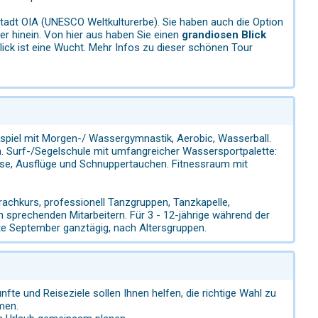
Stadt OIA (UNESCO Weltkulturerbe). Sie haben auch die Option
r hinein. Von hier aus haben Sie einen
grandiosen Blick
 Blick ist eine Wucht. Mehr Infos zu dieser schönen Tour
spiel mit Morgen-/ Wassergymnastik, Aerobic, Wasserball.
ch. Surf-/Segelschule mit umfangreicher Wassersportpalette:
urse, Ausflüge und Schnuppertauchen. Fitnessraum mit
achkurs, professionell Tanzgruppen, Tanzkapelle,
 sprechenden Mitarbeitern. Für 3 - 12-jährige während der
tte September ganztägig, nach Altersgruppen.
nfte und Reiseziele sollen Ihnen helfen, die richtige Wahl zu
men.