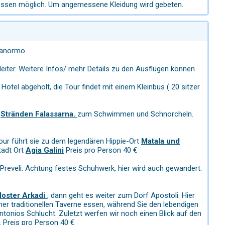
ndessen möglich. Um angemessene Kleidung wird gebeten.
Panormo.
leiter. Weitere Infos/ mehr Details zu den Ausflügen können
Hotel abgeholt, die Tour findet mit einem Kleinbus ( 20 sitzer
n
Stränden Falassarna.
zum Schwimmen und Schnorcheln.
our führt sie zu dem legendären Hippie-Ort
Matala und
tadt Ort
Agia Galini
Preis pro Person 40 €
Preveli. Achtung festes Schuhwerk, hier wird auch gewandert.
loster Arkadi
, dann geht es weiter zum Dorf Apostoli. Hier
iner traditionellen Taverne essen, während Sie den lebendigen
Antonios Schlucht. Zuletzt werfen wir noch einen Blick auf den
 Preis pro Person 40 €