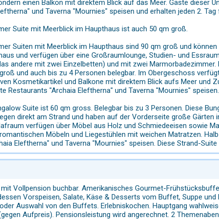
ondern einen Balkon mit direktem Blick auf das Meer. Gäste dieser U
eftherna" und Taverna "Mournies" speisen und erhalten jeden 2. Tag fr
mer Suite mit Meerblick im Haupthaus ist auch 50 qm groß.
mer Suiten mit Meerblick im Haupthaus sind 90 qm groß und können b
haus und verfügen über eine Großraumlounge, Studien- und Essraum,
as andere mit zwei Einzelbetten) und mit zwei Marmorbadezimmer. D
roß und auch bis zu 4 Personen belegbar. Im Obergeschoss verfügt
ven Kosmetikartikel und Balkone mit direktem Blick aufs Meer und
rte Restaurants "Archaia Eleftherna" und Taverna "Mournies" speisen.
galow Suite ist 60 qm gross. Belegbar bis zu 3 Personen. Diese Bunga
 liegen direkt am Strand und haben auf der Vorderseite große Gärten
fraum verfügen über Möbel aus Holz und Schmiedeeisen sowie Mar
 romantischen Möbeln und Liegestühlen mit weichen Matratzen. Halb
aia Eleftherna" und Taverna "Mournies" speisen. Diese Strand-Suite 
mit Vollpension buchbar. Amerikanisches Gourmet-Frühstücksbuffet
essen Vorspeisen, Salate, Käse & Desserts vom Buffet, Suppe und Ha
 oder Auswahl von den Buffets. Erlebniskochen. Hauptgang wahlweis
gen Aufpreis). Pensionsleistung wird angerechnet. 2 Themenabende