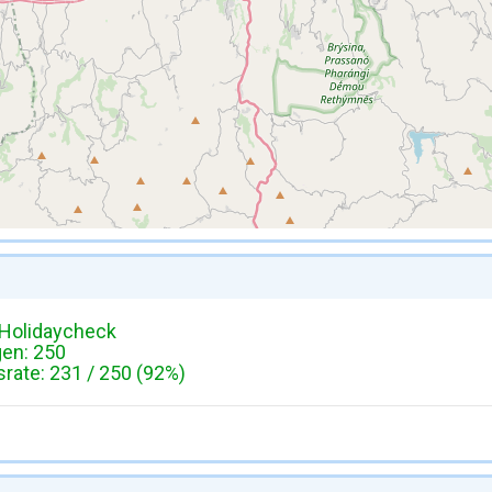
Holidaycheck
gen: 250
ate: 231 / 250 (92%)