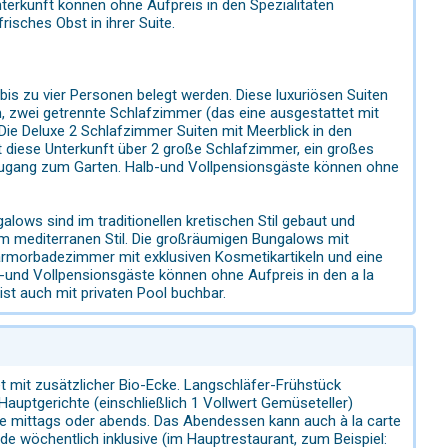
nterkunft können ohne Aufpreis in den Spezialitäten
isches Obst in ihrer Suite.
is zu vier Personen belegt werden. Diese luxuriösen Suiten
 zwei getrennte Schlafzimmer (das eine ausgestattet mit
ie Deluxe 2 Schlafzimmer Suiten mit Meerblick in den
 diese Unterkunft über 2 große Schlafzimmer, ein großes
 Zugang zum Garten. Halb-und Vollpensionsgäste können ohne
lows sind im traditionellen kretischen Stil gebaut und
 im mediterranen Stil. Die großräumigen Bungalows mit
morbadezimmer mit exklusiven Kosmetikartikeln und eine
-und Vollpensionsgäste können ohne Aufpreis in den a la
ist auch mit privaten Pool buchbar.
 mit zusätzlicher Bio-Ecke. Langschläfer-Frühstück
uptgerichte (einschließlich 1 Vollwert Gemüseteller)
e mittags oder abends. Das Abendessen kann auch à la carte
 wöchentlich inklusive (im Hauptrestaurant, zum Beispiel: