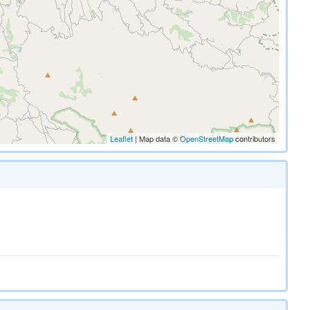
Leaflet
| Map data ©
OpenStreetMap
contributors