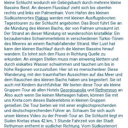
kleine Schlucht wodurch ein Gebirgsbach durch mehrere kleine
Bassins fliest. An diesem Flusslauf zieht sich bis obenhin
rechts und links ein Palmenhain. Vom Hafen des kleinen
Südküstenortes
Plakias
werden mit kleinen Ausflugsbooten
Tagestouren zu der Schlucht angeboten. Das Boot führt Sie an
die Mündung des kleinen Bachs, der von Palmen umsäumt ist.
Der Strand an dieser Mündung ist wunderschön kristallklar. Ein
bezauberndes Schwimmerlebnis in verschiedenen Türkis-Tönen
des Meeres an einem flachabfallender Strand. Wer Lust hat
kann den kleinen Bachlauf durch die kleinen Bassins hinauf
wandern. Es lohnt sich den Fluss in Richtung Quelle zu
erkunden. An einigen Stellen muss man einwenig klettern und
durch eiskaltes Wasser schwimmen und tauchen um bis in
höhe Regionen vorzustoßen. Hier ist es menschenleer. Diese
Wanderung, mit den traumhaften Aussichten auf das Meer und
dem Rauschen des kleinen Bachs haben uns begeistert. Sie ist
auch mit Kindern durchführbar. Wir bieten diese Tour als kleine
Gruppen-Tour ab allen Hotels
Georgioupolis
und
Rethymnon
an.
Also auch wenn Sie keinen Mietwagen haben, können Sie mit
uns Kreta.com dieses Badeerlebnis in kleinen Gruppen
genießen. Die Tour bieten wir mit einer englischsprechenden
und deutschsprechenden Führer an. Schauen Sie sich auch
unser kleines Video zu der Preveli-Tour an. Die Schlucht liegt im
Süden Kretas etwa 42 km, 1 Stunde Fahrzeit von der Stadt
Rethymon entfernt in südlicher Richtung. Vom Südküstenort