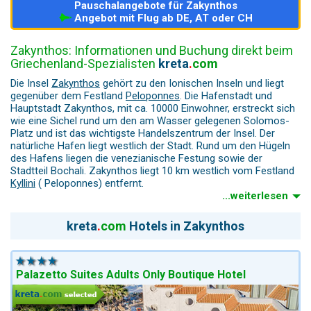
Pauschalangebote für Zakynthos
Angebot mit Flug ab DE, AT oder CH
Zakynthos: Informationen und Buchung direkt beim
Griechenland-Spezialisten
kreta
.
com
Die Insel
Zakynthos
gehört zu den Ionischen Inseln und liegt
gegenüber dem Festland
Peloponnes
. Die Hafenstadt und
Hauptstadt Zakynthos, mit ca. 10000 Einwohner, erstreckt sich
wie eine Sichel rund um den am Wasser gelegenen Solomos-
Platz und ist das wichtigste Handelszentrum der Insel. Der
natürliche Hafen liegt westlich der Stadt. Rund um den Hügeln
des Hafens liegen die venezianische Festung sowie der
Stadtteil Bochali. Zakynthos liegt 10 km westlich vom Festland
Kyllini
( Peloponnes) entfernt.
...weiterlesen
Die beliebtesten Strände sind Tsilivi, darunter
Agios Nikolaos
und Alykanas und bieten Bade- und Wassersportmöglichkeiten.
kreta
.
com
Hotels in Zakynthos
Der berühmte Sandstrand mit dem Schiffswrack "Navagio" ist
mit dem Boot erreichbar. Diese Bucht ist von Klippen umgeben.
Auf Zakynthos findet der Besucher kilometerlange Sandstrände
und einsame kleine Badebuchten.
Palazetto Suites Adults Only Boutique Hotel
Zakynthos ist Hauptnistplatz der Meeresschildkröte Caretta
caretta (Unechte Karettschildkröte). Die Strände Zakynthos sind