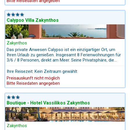
Bitte Reisedaten angegeben
Calypso Villa Zakynthos
Zakynthos
Das private Anwesen Calypso ist ein einzigartiger Ort, um
Ihren Urlaub zu genießen. Insgesamt 8 Ferienwohnungen für
3/6 / 8 Personen, direkt am Meer. Seine Privatsphäre, die
außergewöhnliche Lage, der professionelle Betrieb und die
Auswahl an traditionellen, individuell gestalteten Wohnungen
Ihre Reisezeit: Kein Zeitraum gewählt
mit persönlichem und unverwechselbarem Service vor einer
Preisauskunft nicht möglich
atemberaubenden Kulisse von unvergleichlicher Schönheit.
Bitte Reisedaten angegeben
Boutique - Hotel Vassilikos Zakynthos
Zakynthos