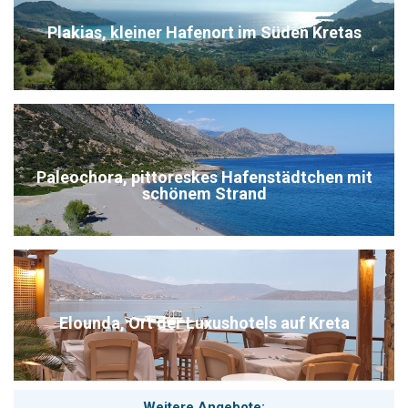
Plakias, kleiner Hafenort im Süden Kretas
Paleochora, pittoreskes Hafenstädtchen mit
schönem Strand
Elounda, Ort der Luxushotels auf Kreta
Weitere Angebote: