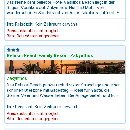
Das kleine sehr beliebte Hotel Vasilikos Beach liegt in der
Region Vasilikos auf Zakynthos. Nur 150 Meter vom
wunderschönen Sandstrand von Agios Nikolaos entfernt. Es
ist bekannt für seine herzliche Gastfreundschaft, seinen
freundlichen Service und seine komfortablen Zimmer.
Ihre Reisezeit: Kein Zeitraum gewählt
Rollstuhlgerechte Zimmer buchbar.
Preisauskunft nicht möglich
Bitte Reisedaten angegeben
Belussi Beach Family Resort Zakynthos
Zakynthos
Das Belussi Beach punktet mit direkter Strandlage und einer
schönen Uferzone mit Badesteg — ideal für Gäste, die
Sonne, Meer und Wasser lieben. Die Anlage bietet rund 80 –
85 Zimmer und Suiten, vom komfortablen Doppelzimmer bis
zur geräumigen Suite mit Meerblick oder eigenem Pool. Alle
Ihre Reisezeit: Kein Zeitraum gewählt
Unterkünfte sind klimatisiert, verfügen über Balkon oder
Preisauskunft nicht möglich
Terrasse, Kühlschrank, Sat-TV und kostenloses WLAN —
Bitte Reisedaten angegeben
ideal für einen entspannten und unkomplizierten Aufenthalt.
Für Erholung sorgen der gepflegte Außenpool mit Liegen und