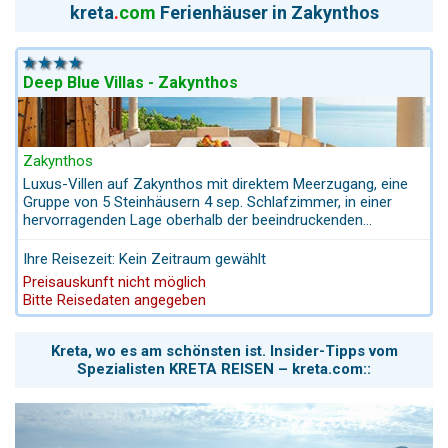
Sonnenschirmen sowie eine Poolbar für Drinks und Snacks
kreta
.
com
Ferienhäuser in Zakynthos
zwischendurch. Kulinarisch verwöhnt das Haus mit einem
Restaurant, das griechische wie internationale Gerichte
anbietet — häufig sogar mit Blick auf das Meer. Dank der
ruhigen, gepflegten Umgebung und der freundlichen
Deep Blue Villas - Zakynthos
Atmosphäre fühlen sich Gäste schnell willkommen und gut
aufgehoben — ob Paar, Familie oder Reisende mit Lust auf
entspannten Badeurlaub. Insgesamt ist das Belussi Beach
eine solide Wahl für alle, die entspannten Strandurlaub auf
Zakynthos
Zakynthos in angenehmer, gepflegter Umgebung suchen.
Luxus-Villen auf Zakynthos mit direktem Meerzugang, eine
Gruppe von 5 Steinhäusern 4 sep. Schlafzimmer, in einer
hervorragenden Lage oberhalb der beeindruckenden
Priesterhöhle. Die Villen befinden sich auf einem über 40.000
m² großen Privatgrundstück und bieten einen
Ihre Reisezeit: Kein Zeitraum gewählt
atemberaubenden Panoramablick auf das Meer, den
Preisauskunft nicht möglich
nordöstlichen Teil von Zakynthos. Haustiere sind erlaubt.
Bitte Reisedaten angegeben
Kreta, wo es am schönsten ist. Insider-Tipps vom
Spezialisten KRETA REISEN – kreta.com::