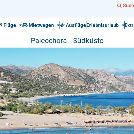
Such
Flüge
Mietwagen
Ausflüge
Erlebnisurlaub
Ext
Paleochora - Südküste