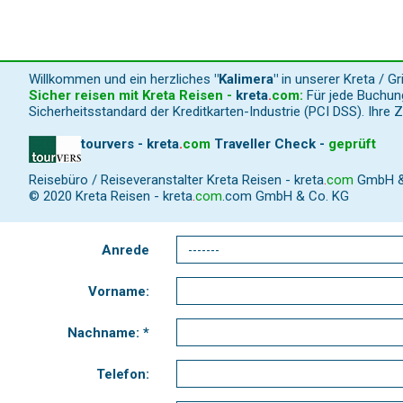
Willkommen und ein herzliches
"Kalimera"
in unserer Kreta / G
Sicher reisen mit Kreta Reisen -
kreta
.
com
:
Für jede Buchung
Sicherheitsstandard der Kreditkarten-Industrie (PCI DSS). Ihre 
tourvers - kreta
.
com
Traveller Check -
geprüft
Reisebüro / Reiseveranstalter Kreta Reisen -
kreta
.
com
GmbH & C
© 2020 Kreta Reisen -
kreta
.
com
.com GmbH & Co. KG
Anrede
Vorname:
Nachname: *
Telefon: