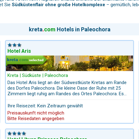
tet Sie
Südküstenflair ohne große Hotelkomplexe
– gemütlich, le
iten, darunter zwei Strände mit „Blauer Flagge“:
kreta
.
com
Hotels in Paleochora
d, flach abfallend – ideal für lange Badetage und Spaziergänge.
asser – beliebt bei Einheimischen und Schnorchlern.
n mit Sand- und Kiesabschnitten – ruhiger und besonders stimmungsv
Hotel Aris
sten, ein kleines Dünen- und Naturschutzgebiet mit zwei unterschie
Kreta | Südküste | Paleochora
Das Hotel Aris liegt an der Südwestküste Kretas am Rande
des Dorfes Paleochora. Die kleine Oase der Ruhe mit 25
ine
Fußgängerzone
. Tavernen und Cafés stellen ihre Tische auf di
Zimmern liegt ruhig am Randes des Ortes Paleochora. Es
t ist Paleochora eine charmante „Kleinstadt“ geblieben – besonder
bietet seinen Gästen ein gutes Frühstück an. Zum Zentrum
des Ortes Paleochora sind es nur 5 Gehminuten. Alle
Ihre Reisezeit: Kein Zeitraum gewählt
Zimmer mit Kühlschrank und Tee/Kaffee-Zubereiter. Das
Preisauskunft nicht möglich
Hinterland von Paleochora ist ein gutes Wandergebiet. Der
ghlights Westkretas:
Bitte Reisedaten angegeben
Europäische Wanderweg E 4 führt an Paleochora vorbei.