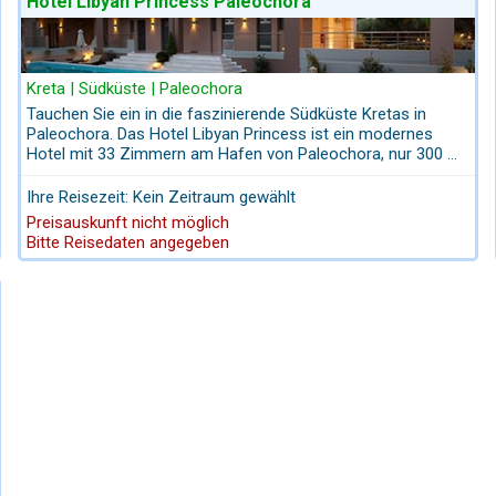
Hotel Libyan Princess Paleochora
te
. Von Paleochora bestehen regelmäßige Verbindungen nach Sougi
er Weißen Berge – steil aufragende Felsen, tief eingeschnittene Sch
Kreta | Südküste | Paleochora
Tauchen Sie ein in die faszinierende Südküste Kretas in
-Schlucht
– ideal kombinierbar mit einem Tag in Sougia. Hin geht es
Paleochora. Das Hotel Libyan Princess ist ein modernes
Hotel mit 33 Zimmern am Hafen von Paleochora, nur 300 m
vom Dorfzentrum entfernt. Moderne, komfortable Zimmer in
der malerischen Südküstenstadt Paleochora. Wir paketieren
Ihre Reisezeit: Kein Zeitraum gewählt
Ihre Pauschalreise nach Paleochora, einschließlich Flügen,
 Selinou
, die an Paleochoras strategische Bedeutung erinnert. Von h
Preisauskunft nicht möglich
Mietwagen oder privatem Flughafentransfer und privaten
Bitte Reisedaten angegeben
Bootstouren von / nach Paleochora.
halreise – mit Flug, handverlesenen Unterkünften, personalisierter 
merabende, entspannte Tavernen-Atmosphäre und spektakulär
 der Kategorie B, Polo-Größe, ist
nsider-Tipps für Kretas Südküste.