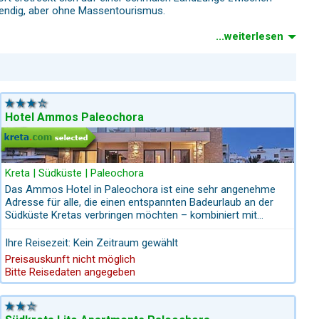
bendig, aber ohne Massentourismus.
...weiterlesen
oll.
Hotel Ammos Paleochora
dlichen Strandseiten – perfekt für Schnorchelfreunde und
Kreta | Südküste | Paleochora
Das Ammos Hotel in Paleochora ist eine sehr angenehme
Adresse für alle, die einen entspannten Badeurlaub an der
e Straße, Lichterketten leuchten zwischen den Häusern, und die
Südküste Kretas verbringen möchten – kombiniert mit
s geschätzt von Individualisten und Stammgästen.
moderatem Komfort, einer ruhigen Lage und kurzer Nähe
zum Ortsleben. Die Anlage liegt nur 50 Meter vom langen
Ihre Reisezeit: Kein Zeitraum gewählt
Sand- und Kiesstrand entfernt und bietet so ideale
Preisauskunft nicht möglich
Voraussetzungen für Strandtage, Sonnenbäder und
Bitte Reisedaten angegeben
erfrischende Sprünge ins Meer.
Paleochora selbst zählt zu den charmantesten Orten im
Süden der Insel: Die Uferpromenade lädt zu gemütlichen