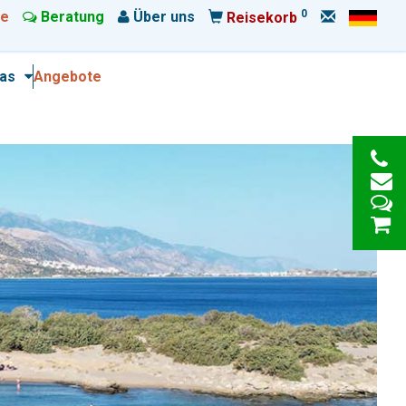
0
e
Beratung
Über uns
Reisekorb
ras
Angebote