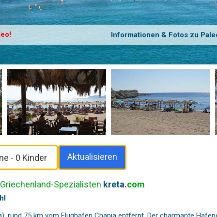
eo!
Informationen & Fotos zu Pal
Aktualisieren
 Griechenland-Spezialisten
kreta
.
com
hl
a
), rund 75 km vom Flughafen Chania entfernt. Der charmante Hafen