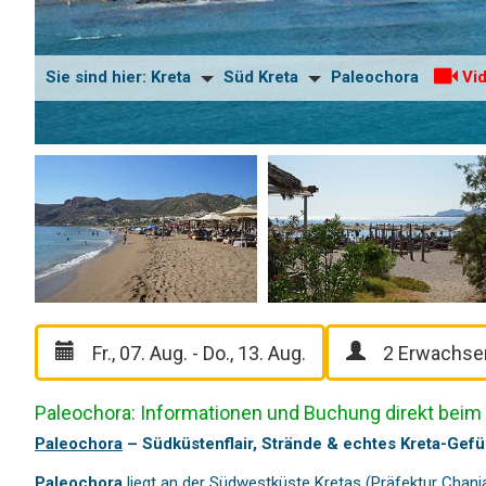
Sie sind hier:
Kreta
Süd Kreta
Paleochora
Vid
Paleochora: Informationen und Buchung direkt beim
Paleochora
– Südküstenflair, Strände & echtes Kreta-Gefü
Paleochora
liegt an der Südwestküste Kretas (Präfektur
Chani