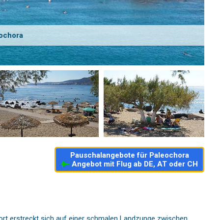
eochora
Pauschalangebote für Paleochora
Angebot mit Flug ab DE, AT oder CH
ort erstreckt sich auf einer schmalen Landzunge zwischen