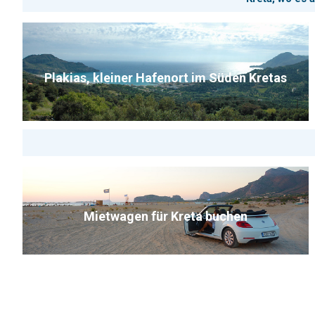
Schlafzimmern und Terrasse – ideal für Familien oder Paare,
die unabhängig wohnen möchten. Die Unterkünfte liegen nur
etwa 50 m vom Strand entfernt, während weitere Sand- und
Felsbuchten rund um Grammenos bequem zu Fuß erreichbar
sind.
Plakias, kleiner Hafenort im Süden Kretas
Die Lage in Grammenos westlich von Paleochora ist
besonders reizvoll: Der bekannte Sandstrand mit
Zedernbäumen zählt zu den schönsten Naturstränden im
Süden Kretas. Gleichzeitig erreichen Sie die lebendige
Küstenstadt Paleochora nach wenigen Fahrminuten. Dort
finden Sie Tavernen, Cafés, Einkaufsmöglichkeiten und eine
schöne Promenade für entspannte Abende am Meer.
Auch für Ausflüge ist die Lage ideal. In der Umgebung warten
naturbelassene Buchten, Wanderwege entlang der Küste
sowie Highlights wie Elafonissi, Kedrodasos oder Sougia –
Mietwagen für Kreta buchen
alles gut als Tagesausflug erreichbar.
Die Villas Paleochora in Grammenos sind eine ruhige,
strandnahe Ferienadresse mit viel Privatsphäre und idealer
Lage nahe Paleochora – perfekt für Gäste, die Natur, Meer
und unabhängigen Wohnkomfort im Süden Kretas suchen.