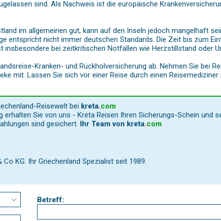
gelassen sind. Als Nachweis ist die europäische Krankenversicherun
tland im allgemeinen gut, kann auf den Inseln jedoch mangelhaft sei
e entspricht nicht immer deutschen Standards. Die Zeit bis zum Eint
t insbesondere bei zeitkritischen Notfällen wie Herzstillstand oder U
landsreise-Kranken- und Rückholversicherung ab. Nehmen Sie bei Re
eke mit. Lassen Sie sich vor einer Reise durch einen Reisemedizine
riechenland-Reisewelt bei
kreta
.
com
 erhalten Sie von uns - Kreta Reisen Ihren Sicherungs-Schein und s
Zahlungen sind gesichert.
Ihr Team von
kreta
.
com
o KG. Ihr Griechenland Spezialist seit 1989.
Betreff: