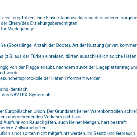
eil reist, empfohlen, eine Einverständniserklärung des anderen sorgebe
 der Eltern/des Erziehungsberechtigten.
für Minderjährige.
e (Bootslänge, Anzahl der Boote), Art der Nutzung (privat, kommerzi
z.B. aus der Türkei) einreisen, dürfen ausschließlich solche Häfen
hängig von der Flagge erlaubt, nachdem zuvor der Liegeplatzantrag u
olt wurde.
Gesundheitsprotokolle der Häfen informiert werden.
sind identisch.
ber das NAVTEX-System ab.
r Europäischen Union. Der Grundsatz keiner Warenkontrollen schließ
renzüberschreitenden Verkehrs nicht aus.
nd Ausfuhr von Rauschgiften, auch kleiner Mengen, hart bestraft.
ondere Zollvorschriften.
uflich sind) sollten nicht mitgeführt werden. Ihr Besitz und Gebrauch