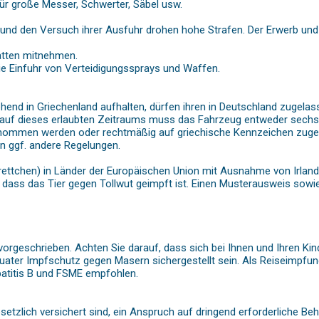
 für große Messer, Schwerter, Säbel usw.
und den Versuch ihrer Ausfuhr drohen hohe Strafen. Der Erwerb und 
tätten mitnehmen.
die Einfuhr von Verteidigungssprays und Waffen.
ehend in Griechenland aufhalten, dürfen ihren in Deutschland zugel
Ablauf dieses erlaubten Zeitraums muss das Fahrzeug entweder sech
nommen werden oder rechtmäßig auf griechische Kennzeichen zugela
n ggf. andere Regelungen.
ettchen) in Länder der Europäischen Union mit Ausnahme von Irland
is, dass das Tier gegen Tollwut geimpft ist. Einen Musterausweis so
n vorgeschrieben. Achten Sie darauf, dass sich bei Ihnen und Ihren
quater Impfschutz gegen Masern sichergestellt sein. Als Reiseimpfu
atitis B und FSME empfohlen.
esetzlich versichert sind, ein Anspruch auf dringend erforderliche B