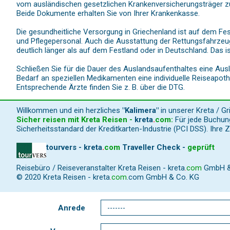
vom ausländischen gesetzlichen Krankenversicherungsträger zu
Beide Dokumente erhalten Sie von Ihrer Krankenkasse.
Die gesundheitliche Versorgung in Griechenland ist auf dem Fes
und Pflegepersonal. Auch die Ausstattung der Rettungsfahrzeug
deutlich länger als auf dem Festland oder in Deutschland. Das is
Schließen Sie für die Dauer des Auslandsaufenthaltes eine Aus
Bedarf an speziellen Medikamenten eine individuelle Reiseapoth
Entsprechende Ärzte finden Sie z. B. über die DTG.
Willkommen und ein herzliches
"Kalimera"
in unserer Kreta / G
Sicher reisen mit Kreta Reisen -
kreta
.
com
:
Für jede Buchung
Sicherheitsstandard der Kreditkarten-Industrie (PCI DSS). Ihre 
tourvers - kreta
.
com
Traveller Check -
geprüft
Reisebüro / Reiseveranstalter Kreta Reisen -
kreta
.
com
GmbH & C
© 2020 Kreta Reisen -
kreta
.
com
.com GmbH & Co. KG
Anrede