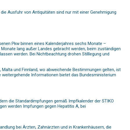
die Ausfuhr von Antiquitäten sind nur mit einer Genehmigung
assenen Pkw binnen eines Kalenderjahres sechs Monate –
s Monate lang außer Landes gebracht werden, beim zuständigen
ssen werden. Bei Nichtbeachtung drohen Stilllegung und
, Malta und Finnland, wo abweichende Bestimmungen gelten, ist
wie weitergehende Informationen bietet das Bundesministerium
 Kindern die Standardimpfungen gemäß Impfkalender der STIKO
ngen werden Impfungen gegen Hepatitis A, bei
ehandlung bei Ärzten, Zahnärzten und in Krankenhäusern, die