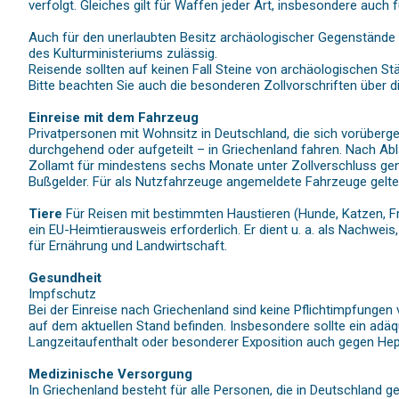
verfolgt. Gleiches gilt für Waffen jeder Art, insbesondere auch
Auch für den unerlaubten Besitz archäologischer Gegenstände 
des Kulturministeriums zulässig.
Reisende sollten auf keinen Fall Steine von archäologischen S
Bitte beachten Sie auch die besonderen Zollvorschriften über 
Einreise mit dem Fahrzeug
Privatpersonen mit Wohnsitz in Deutschland, die sich vorüberg
durchgehend oder aufgeteilt – in Griechenland fahren. Nach 
Zollamt für mindestens sechs Monate unter Zollverschluss ge
Bußgelder. Für als Nutzfahrzeuge angemeldete Fahrzeuge gelte
Tiere
Für Reisen mit bestimmten Haustieren (Hunde, Katzen, Fr
ein EU-Heimtierausweis erforderlich. Er dient u. a. als Nachwe
für Ernährung und Landwirtschaft.
Gesundheit
Impfschutz
Bei der Einreise nach Griechenland sind keine Pflichtimpfunge
auf dem aktuellen Stand befinden. Insbesondere sollte ein adä
Langzeitaufenthalt oder besonderer Exposition auch gegen Hep
Medizinische Versorgung
In Griechenland besteht für alle Personen, die in Deutschland g