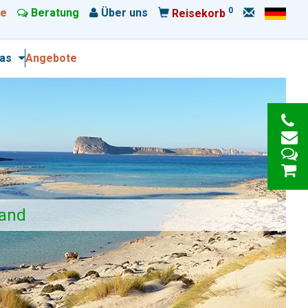
0
e
Beratung
Über uns
Reisekorb
ras
Angebote
land