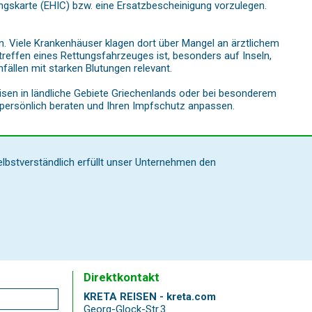
gskarte (EHIC) bzw. eine Ersatzbescheinigung vorzulegen.
n. Viele Krankenhäuser klagen dort über Mangel an ärztlichem
reffen eines Rettungsfahrzeuges ist, besonders auf Inseln,
nfällen mit starken Blutungen relevant.
isen in ländliche Gebiete Griechenlands oder bei besonderem
r persönlich beraten und Ihren Impfschutz anpassen.
elbstverständlich erfüllt unser Unternehmen den
Direktkontakt
KRETA REISEN - kreta.com
Georg-Glock-Str.3