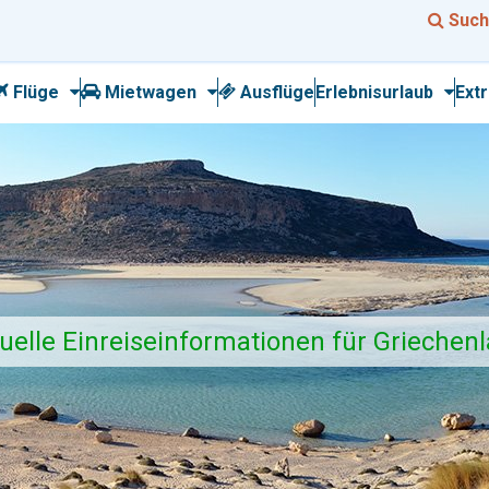
Such
Flüge
Mietwagen
Ausflüge
Erlebnisurlaub
Ext
uelle Einreiseinformationen für Griechen