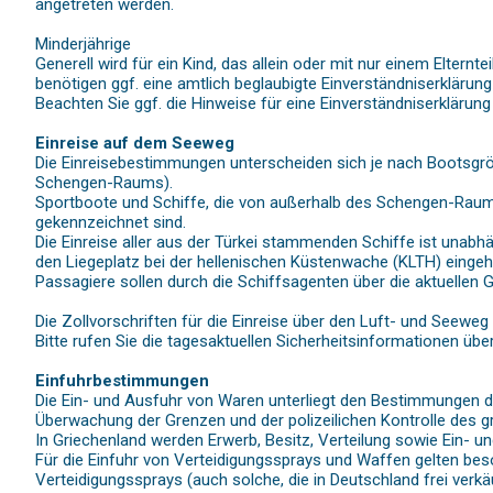
angetreten werden.
Minderjährige
Generell wird für ein Kind, das allein oder mit nur einem Elternt
benötigen ggf. eine amtlich beglaubigte Einverständniserklärung
Beachten Sie ggf. die Hinweise für eine Einverständniserklärung 
Einreise auf dem Seeweg
Die Einreisebestimmungen unterscheiden sich je nach Bootsgröß
Schengen-Raums).
Sportboote und Schiffe, die von außerhalb des Schengen-Raums (
gekennzeichnet sind.
Die Einreise aller aus der Türkei stammenden Schiffe ist unab
den Liegeplatz bei der hellenischen Küstenwache (KLTH) eingeh
Passagiere sollen durch die Schiffsagenten über die aktuellen 
Die Zollvorschriften für die Einreise über den Luft- und Seeweg 
Bitte rufen Sie die tagesaktuellen Sicherheitsinformationen ü
Einfuhrbestimmungen
Die Ein- und Ausfuhr von Waren unterliegt den Bestimmungen de
Überwachung der Grenzen und der polizeilichen Kontrolle des g
In Griechenland werden Erwerb, Besitz, Verteilung sowie Ein- u
Für die Einfuhr von Verteidigungssprays und Waffen gelten bes
Verteidigungssprays (auch solche, die in Deutschland frei verkä