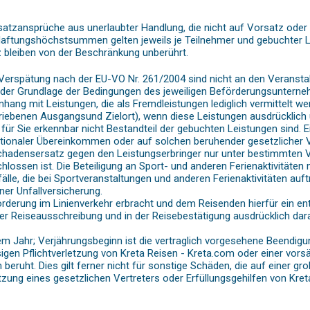
satzansprüche aus unerlaubter Handlung, die nicht auf Vorsatz oder 
 Haftungshöchstsummen gelten jeweils je Teilnehmer und gebuchter
leiben von der Beschränkung unberührt.
 Verspätung nach der EU-VO Nr. 261/2004 sind nicht an den Veranstal
f der Grundlage der Bedingungen des jeweiligen Beförderungsunterneh
 mit Leistungen, die als Fremdleistungen lediglich vermittelt werd
ebenen Ausgangsund Zielort), wenn diese Leistungen ausdrücklich u
für Sie erkennbar nicht Bestandteil der gebuchten Leistungen sind.
tionaler Übereinkommen oder auf solchen beruhender gesetzlicher Vo
Schadensersatz gegen den Leistungserbringer nur unter bestimmte
ssen ist. Die Beteiligung an Sport- und anderen Ferienaktivitäten 
le, die bei Sportveranstaltungen und anderen Ferienaktivitäten auftr
ner Unfallversicherung.
örderung im Linienverkehr erbracht und dem Reisenden hierfür ein e
der Reiseausschreibung und in der Reisebestätigung ausdrücklich dar
 Jahr; Verjährungsbeginn ist die vertraglich vorgesehene Beendigung
igen Pflichtverletzung von Kreta Reisen - Kreta.com oder einer vorsä
beruht. Dies gilt ferner nicht für sonstige Schäden, die auf einer gr
etzung eines gesetzlichen Vertreters oder Erfüllungsgehilfen von Kre