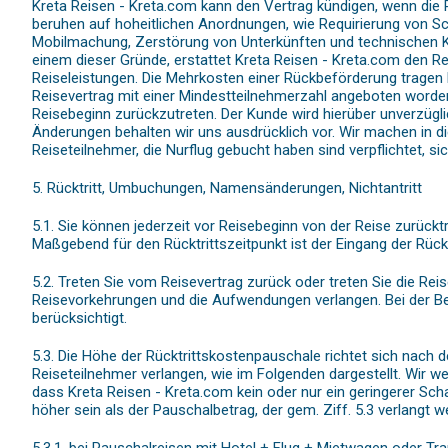
Kreta Reisen - Kreta.com kann den Vertrag kündigen, wenn die R
beruhen auf hoheitlichen Anordnungen, wie Requirierung von Sc
Mobilmachung, Zerstörung von Unterkünften und technischen Ka
einem dieser Gründe, erstattet Kreta Reisen - Kreta.com den Re
Reiseleistungen. Die Mehrkosten einer Rückbeförderung tragen K
Reisevertrag mit einer Mindestteilnehmerzahl angeboten worden
Reisebeginn zurückzutreten. Der Kunde wird hierüber unverzügli
Änderungen behalten wir uns ausdrücklich vor. Wir machen in
Reiseteilnehmer, die Nurflug gebucht haben sind verpflichtet, s
5. Rücktritt, Umbuchungen, Namensänderungen, Nichtantritt
5.1. Sie können jederzeit vor Reisebeginn von der Reise zurückt
Maßgebend für den Rücktrittszeitpunkt ist der Eingang der Rückt
5.2. Treten Sie vom Reisevertrag zurück oder treten Sie die Re
Reisevorkehrungen und die Aufwendungen verlangen. Bei der 
berücksichtigt.
5.3. Die Höhe der Rücktrittskostenpauschale richtet sich nach d
Reiseteilnehmer verlangen, wie im Folgenden dargestellt. Wir w
dass Kreta Reisen - Kreta.com kein oder nur ein geringerer Sch
höher sein als der Pauschalbetrag, der gem. Ziff. 5.3 verlangt