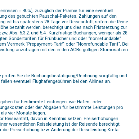
nreisen = 40%), zuzüglich der Prämie für eine eventuell
zahlung des gebuchten Pauschal-Paketes. Zahlungen auf den
g ist bis spätestens 28 Tage vor Reiseantritt, sofern die Reise
 Höhe bezahlt werden, berechtigt uns dies nach Fristsetzung zur
 Abs. 5.3.2. und 5.4.. Kurzfristige Buchungen, weniger als 28
tigten Sondertarifen für Frühbucher und oder "nonrefundable"
em Vermerk "Prepayment-Tarif" oder "Nonrefundable Tarif". Bei
Leistung anzufragen mit den in den AGBs gültigen Stornosätzen
te prüfen Sie die Buchungsbestätigung/Rechnung sorgfältig und
 fallen eventuell Flughafengebühren bei den Airlines an.
 Abgaben für bestimmte Leistungen, wie Hafen- oder
erungskosten oder der Abgaben für bestimmte Leistungen pro
ls vier Monate liegen.
r Reiseantritt, davon in Kenntnis setzen. Preiserhöhungen
ner wesentlichen Reiseleistung ist der Reisende berechtigt,
r die Preiserhöhung bzw. Änderung der Reiseleistung Kreta