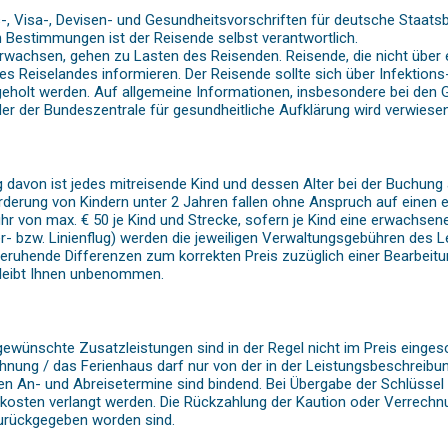
-, Visa-, Devisen- und Gesundheitsvorschriften für deutsche Staatsb
ten Bestimmungen ist der Reisende selbst verantwortlich.
erwachsen, gehen zu Lasten des Reisenden. Reisende, die nicht über
des Reiselandes informieren. Der Reisende sollte sich über Infekt
eingeholt werden. Auf allgemeine Informationen, insbesondere bei de
r der Bundeszentrale für gesundheitliche Aufklärung wird verwiesen
ig davon ist jedes mitreisende Kind und dessen Alter bei der Buch
förderung von Kindern unter 2 Jahren fallen ohne Anspruch auf einen
r von max. € 50 je Kind und Strecke, sofern je Kind eine erwachse
- bzw. Linienflug) werden die jeweiligen Verwaltungsgebühren des Lei
 beruhende Differenzen zum korrekten Preis zuzüglich einer Bearbei
bleibt Ihnen unbenommen.
wünschte Zusatzleistungen sind in der Regel nicht im Preis einges
nwohnung / das Ferienhaus darf nur von der in der Leistungsbeschrei
An- und Abreisetermine sind bindend. Bei Übergabe der Schlüssel ka
osten verlangt werden. Die Rückzahlung der Kaution oder Verrechnu
rückgegeben worden sind.