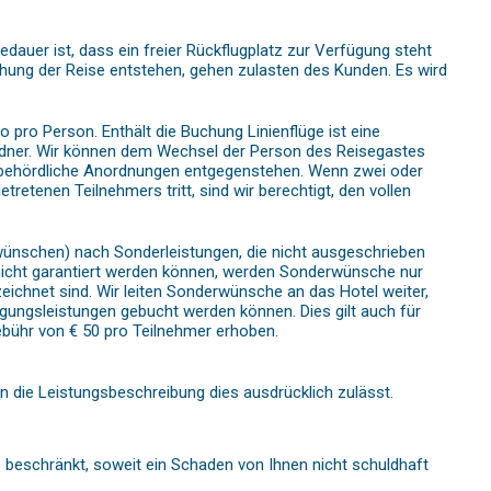
auer ist, dass ein freier Rückflugplatz zur Verfügung steht
hung der Reise entstehen, gehen zulasten des Kunden. Es wird
ro Person. Enthält die Buchung Linienflüge ist eine
dner. Wir können dem Wechsel der Person des Reisegastes
r behördliche Anordnungen entgegenstehen. Wenn zwei oder
tenen Teilnehmers tritt, sind wir berechtigt, den vollen
ünschen) nach Sonderleistungen, die nicht ausgeschrieben
nicht garantiert werden können, werden Sonderwünsche nur
eichnet sind. Wir leiten Sonderwünsche an das Hotel weiter,
legungsleistungen gebucht werden können. Dies gilt auch für
Gebühr von € 50 pro Teilnehmer erhoben.
nen die Leistungsbeschreibung dies ausdrücklich zulässt.
s beschränkt, soweit ein Schaden von Ihnen nicht schuldhaft