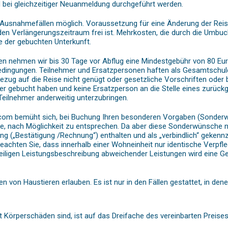
bei gleichzeitiger Neuanmeldung durchgeführt werden.
Ausnahmefällen möglich. Voraussetzung für eine Änderung der Reised
en Verlängerungszeitraum frei ist. Mehrkosten, die durch die Umbuc
e der gebuchten Unterkunft.
nehmen wir bis 30 Tage vor Abflug eine Mindestgebühr von 80 Euro p
dingungen. Teilnehmer und Ersatzpersonen haften als Gesamtschul
ezug auf die Reise nicht genügt oder gesetzliche Vorschriften ode
bucht haben und keine Ersatzperson an die Stelle eines zurückgetre
Teilnehmer anderweitig unterzubringen.
com bemüht sich, bei Buchung Ihren besonderen Vorgaben (Sonderw
ge, nach Möglichkeit zu entsprechen. Da aber diese Sonderwünsche 
g („Bestätigung /Rechnung“) enthalten und als „verbindlich“ gekennz
beachten Sie, dass innerhalb einer Wohneinheit nur identische Verpf
 jeweiligen Leistungsbeschreibung abweichender Leistungen wird eine 
en von Haustieren erlauben. Es ist nur in den Fällen gestattet, in de
t Körperschäden sind, ist auf das Dreifache des vereinbarten Preise