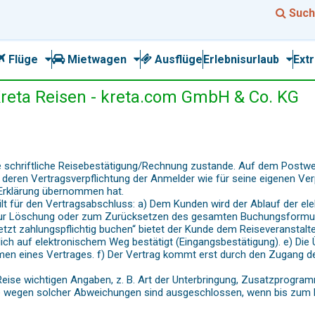
Such
Flüge
Mietwagen
Ausflüge
Erlebnisurlaub
Ext
eta Reisen - kreta.com GmbH & Co. KG
 schriftliche Reisebestätigung/Rechnung zustande. Auf dem Postwe
r deren Vertragsverpflichtung der Anmelder wie für seine eigenen Ver
 Erklärung übernommen hat.
gilt für den Vertragsabschluss: a) Dem Kunden wird der Ablauf der 
n, zur Löschung oder zum Zurücksetzen des gesamten Buchungsformul
Jetzt zahlungspflichtig buchen“ bietet der Kunde dem Reiseveranstalt
ch auf elektronischem Weg bestätigt (Eingangsbestätigung). e) Die
 eines Vertrages. f) Der Vertrag kommt erst durch den Zugang de
e Reise wichtigen Angaben, z. B. Art der Unterbringung, Zusatzprogr
 wegen solcher Abweichungen sind ausgeschlossen, wenn bis zum Reis