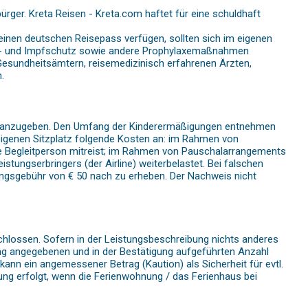
ürger. Kreta Reisen - Kreta.com haftet für eine schuldhaft
 einen deutschen Reisepass verfügen, sollten sich im eigenen
ions- und Impfschutz sowie andere Prophylaxemaßnahmen
n Gesundheitsämtern, reisemedizinisch erfahrenen Ärzten,
.
ung anzugeben. Den Umfang der Kinderermäßigungen entnehmen
 eigenen Sitzplatz folgende Kosten an: im Rahmen von
ne Begleitperson mitreist; im Rahmen von Pauschalarrangements
stungserbringers (der Airline) weiterbelastet. Bei falschen
tungsgebühr von € 50 nach zu erheben. Der Nachweis nicht
chlossen. Sofern in der Leistungsbeschreibung nichts anderes
bung angegebenen und in der Bestätigung aufgeführten Anzahl
nn ein angemessener Betrag (Kaution) als Sicherheit für evtl.
ng erfolgt, wenn die Ferienwohnung / das Ferienhaus bei