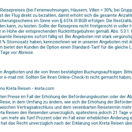
eisepreises (bei Ferienwohnungen, Häusern, Villen = 30%; bei Gruppe
en ist der Flug direkt zu bezahlen, damit erhöht sich die gesamte An
herungsscheins im Sinne von § 651k III BGB erfolgen. Die Restzahlun
kann, zu leisten. Sollte der Reisepreis nicht fristgerecht in voller
n Höhe der entsprechenden Rücktrittsgebühren gemäß Abs. 5.3.1. bzw.
esamte Reisepreis sofort fällig ist. Bei Angeboten mit stark vergüns
00 % Stornosatz haben, kennzeichnen wir in unseren Angeboten mit d
bietet den Kunden die Option einen Standard-Tarif für die gleiche 
 Tage vor Abreise.
en Angeboten und die von Ihnen bestätigten Buchungsaufträgen. Bit
er e-mail mit. Sollten Sie Ihren Online-Check-In nicht gemacht haben,
uns Kreta Reisen - kreta.com
ätigten Preise im Fall der Erhöhung der Beförderungskosten oder der
 Reise, in dem Umfang zu ändern, wie sich die Erhöhung der Beförd
 zwischen Vertragsabschluss und dem vereinbarten Reisetermin mehr a
eta Reisen den Reisenden unverzüglich, spätestens jedoch 21 Tage vo
 um mehr als fünf Prozent oder im Fall einer erheblichen Änderung ei
at das Recht unverzüglich nach der Erklärung von Kreta Reisen übe