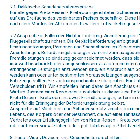
7.1. Deliktische Schadenersatzansprüche
Für alle gegen Kreta Reisen - Kreta.com gerichteten Schadener
auf das Dreifache des vereinbarten Preises beschränkt. Diese
nach dem Montrealer Abkommen bzw. dem Luftverkehrsgesetz b
7.2.Ansprüche in Fällen der Nichtbeförderung, Annullierung und
Fluggesellschaft zu richten. Die Gepäckbeförderung erfolgt au
Leistungsstörungen, Personen und Sachschäden im Zusammenhang
Ausstellungen, Beförderungsleistungen von und zum ausgeschri
Fremdleistungen so eindeutig gekennzeichnet werden, dass sie 
insoweit beschränkt oder ausgeschlossen, als aufgrund interna
erbringenden Leistungen anzuwenden sind, ein Anspruch auf 
werden kann oder unter bestimmten Voraussetzungen ausgeschlo
Fahrzeuge sollten Sie vor Inanspruchnahme überprüfen. Für Unfäl
Verschulden trifft. Wir empfehlen Ihnen daher den Abschluss ei
Wird im Rahmen einer Reise oder zusätzlich zu dieser eine Bef
Kreta Reisen - Kreta.com insoweit Fremdleistungen, sofern in 
nicht für die Erbringung der Beförderungsleistung selbst.
Ansprüche auf Minderung und Schadensersatz verjähren in einem
Lebens, des Körpers oder der Gesundheit, die auf einer fahrläss
Vertreters oder Erfüllungsgehilfen von Kreta Reisen - Kreta.com 
oder auf einer vorsätzlichen oder grob fahrlässigen Pflichtverl
8. Pass-, Visa-, Devisen- und Gesundheitsvorschriften