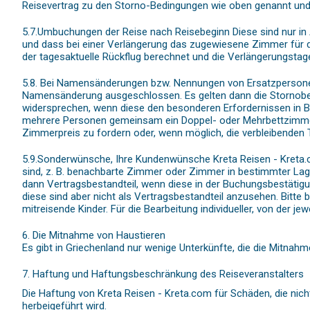
Reisevertrag zu den Storno-Bedingungen wie oben genannt und 
5.7.Umbuchungen der Reise nach Reisebeginn Diese sind nur in 
und dass bei einer Verlängerung das zugewiesene Zimmer für d
der tagesaktuelle Rückflug berechnet und die Verlängerungstag
5.8. Bei Namensänderungen bzw. Nennungen von Ersatzpersonen 
Namensänderung ausgeschlossen. Es gelten dann die Stornobe
widersprechen, wenn diese den besonderen Erfordernissen in B
mehrere Personen gemeinsam ein Doppel- oder Mehrbettzimmer ge
Zimmerpreis zu fordern oder, wenn möglich, die verbleibenden 
5.9.Sonderwünsche, Ihre Kundenwünsche Kreta Reisen - Kreta.
sind, z. B. benachbarte Zimmer oder Zimmer in bestimmter La
dann Vertragsbestandteil, wenn diese in der Buchungsbestätigun
diese sind aber nicht als Vertragsbestandteil anzusehen. Bitte 
mitreisende Kinder. Für die Bearbeitung individueller, von der
6. Die Mitnahme von Haustieren
Es gibt in Griechenland nur wenige Unterkünfte, die die Mitnahm
7. Haftung und Haftungsbeschränkung des Reiseveranstalters
Die Haftung von Kreta Reisen - Kreta.com für Schäden, die nich
herbeigeführt wird.