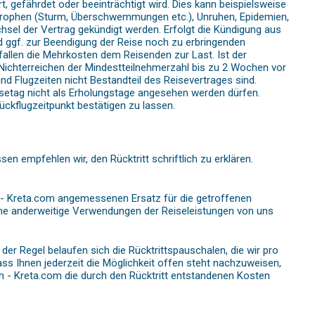
 gefährdet oder beeinträchtigt wird. Dies kann beispielsweise
astrophen (Sturm, Überschwemmungen etc.), Unruhen, Epidemien,
el der Vertrag gekündigt werden. Erfolgt die Kündigung aus
nd ggf. zur Beendigung der Reise noch zu erbringenden
fallen die Mehrkosten dem Reisenden zur Last. Ist der
 Nichterreichen der Mindestteilnehmerzahl bis zu 2 Wochen vor
nd Flugzeiten nicht Bestandteil des Reisevertrages sind.
etag nicht als Erholungstage angesehen werden dürfen.
ückflugzeitpunkt bestätigen zu lassen.
n empfehlen wir, den Rücktritt schriftlich zu erklären.
en - Kreta.com angemessenen Ersatz für die getroffenen
e anderweitige Verwendungen der Reiseleistungen von uns
der Regel belaufen sich die Rücktrittspauschalen, die wir pro
ass Ihnen jederzeit die Möglichkeit offen steht nachzuweisen,
en - Kreta.com die durch den Rücktritt entstandenen Kosten