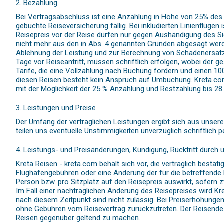
2. Bezahlung
Bei Vertragsabschluss ist eine Anzahlung in Höhe von 25% des R
gebuchte Reiseversicherung fällig. Bei inkludierten Linienflüg
Reisepreis vor der Reise dürfen nur gegen Aushändigung des Sic
nicht mehr aus den in Abs. 4 genannten Gründen abgesagt werden 
Ablehnung der Leistung und zur Berechnung von Schadenersatz i
Tage vor Reiseantritt, müssen schriftlich erfolgen, wobei der g
Tarife, die eine Vollzahlung nach Buchung fordern und einen 1
diesen Reisen besteht kein Anspruch auf Umbuchung. Kreta.com 
mit der Möglichkeit der 25 % Anzahlung und Restzahlung bis 28
3. Leistungen und Preise
Der Umfang der vertraglichen Leistungen ergibt sich aus unser
teilen uns eventuelle Unstimmigkeiten unverzüglich schriftlich p
4. Leistungs- und Preisänderungen, Kündigung, Rücktritt durch 
Kreta Reisen - kreta.com behält sich vor, die vertraglich best
Flughafengebühren oder eine Änderung der für die betreffende
Person bzw. pro Sitzplatz auf den Reisepreis auswirkt, sofern
Im Fall einer nachträglichen Änderung des Reisepreises wird Kr
nach diesem Zeitpunkt sind nicht zulässig. Bei Preiserhöhungen
ohne Gebühren vom Reisevertrag zurückzutreten. Der Reisende h
Reisen gegenüber geltend zu machen.