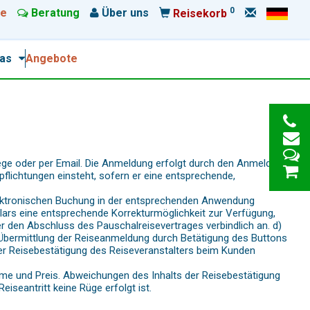
0
e
Beratung
Über uns
Reisekorb
ras
Angebote
ge oder per Email. Die Anmeldung erfolgt durch den Anmelder
pflichtungen einsteht, sofern er eine entsprechende,
elektronischen Buchung in der entsprechenden Anwendung
ars eine entsprechende Korrekturmöglichkeit zur Verfügung,
er den Abschluss des Pauschalreisevertrages verbindlich an. d)
 Übermittlung der Reiseanmeldung durch Betätigung des Buttons
r Reisebestätigung des Reiseveranstalters beim Kunden
amme und Preis. Abweichungen des Inhalts der Reisebestätigung
eantritt keine Rüge erfolgt ist.