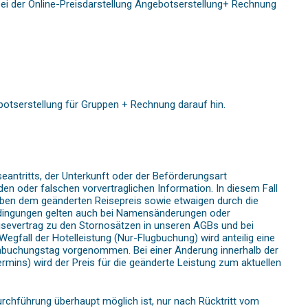
i der Online-Preisdarstellung Angebotserstellung+ Rechnung
otserstellung für Gruppen + Rechnung darauf hin.
antritts, der Unterkunft oder der Beförderungsart
en oder falschen vorvertraglichen Information. In diesem Fall
ben dem geänderten Reisepreis sowie etwaigen durch die
edingungen gelten auch bei Namensänderungen oder
isevertrag zu den Stornosätzen in unseren AGBs und bei
gfall der Hotelleistung (Nur-Flugbuchung) wird anteilig eine
buchungstag vorgenommen. Bei einer Änderung innerhalb der
mins) wird der Preis für die geänderte Leistung zum aktuellen
chführung überhaupt möglich ist, nur nach Rücktritt vom