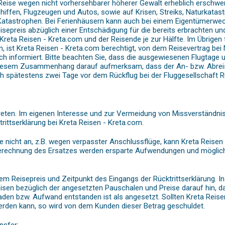
eise wegen nicht vorhersehbarer höherer Gewalt erheblich erschwert,
hiffen, Flugzeugen und Autos, sowie auf Krisen, Streiks, Naturkat
tastrophen. Bei Ferienhäusern kann auch bei einem Eigentümerwechs
isepreis abzüglich einer Entschädigung für die bereits erbrachten u
reta Reisen - Kreta.com und der Reisende je zur Hälfte. Im Übrigen 
, ist Kreta Reisen - Kreta.com berechtigt, von dem Reisevertrag bei
ch informiert. Bitte beachten Sie, dass die ausgewiesenen Flugtage u
 diesem Zusammenhang darauf aufmerksam, dass der An- bzw. Abreis
ich spätestens zwei Tage vor dem Rückflug bei der Fluggesellschaft R
reten. Im eigenen Interesse und zur Vermeidung von Missverständnisse
rittserklärung bei Kreta Reisen - Kreta.com.
ise nicht an, z.B. wegen verpasster Anschlussflüge, kann Kreta Reis
Berechnung des Ersatzes werden ersparte Aufwendungen und möglich
em Reisepreis und Zeitpunkt des Eingangs der Rücktrittserklärung. In 
eisen bezüglich der angesetzten Pauschalen und Preise darauf hin, d
aden bzw. Aufwand entstanden ist als angesetzt. Sollten Kreta Reis
 werden kann, so wird von dem Kunden dieser Betrag geschuldet.