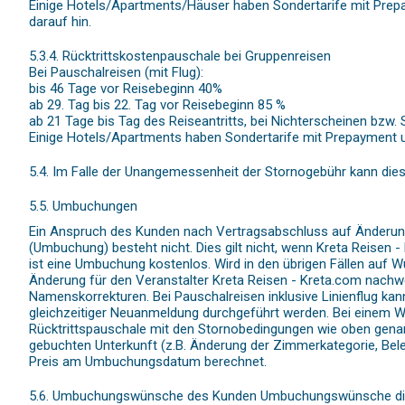
Einige Hotels/Apartments/Häuser haben Sondertarife mit Prep
darauf hin.
5.3.4. Rücktrittskostenpauschale bei Gruppenreisen
Bei Pauschalreisen (mit Flug):
bis 46 Tage vor Reisebeginn 40%
ab 29. Tag bis 22. Tag vor Reisebeginn 85 %
ab 21 Tage bis Tag des Reiseantritts, bei Nichterscheinen bzw
Einige Hotels/Apartments haben Sondertarife mit Prepayment u
5.4. Im Falle der Unangemessenheit der Stornogebühr kann die
5.5. Umbuchungen
Ein Anspruch des Kunden nach Vertragsabschluss auf Änderungen
(Umbuchung) besteht nicht. Dies gilt nicht, wenn Kreta Reisen 
ist eine Umbuchung kostenlos. Wird in den übrigen Fällen au
Änderung für den Veranstalter Kreta Reisen - Kreta.com nac
Namenskorrekturen. Bei Pauschalreisen inklusive Linienflug k
gleichzeitiger Neuanmeldung durchgeführt werden. Bei einem We
Rücktrittspauschale mit den Stornobedingungen wie oben gen
gebuchten Unterkunft (z.B. Änderung der Zimmerkategorie, Bele
Preis am Umbuchungsdatum berechnet.
5.6. Umbuchungswünsche des Kunden Umbuchungswünsche die spät