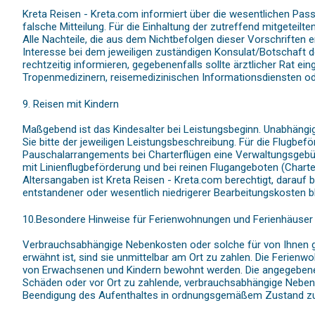
Kreta Reisen - Kreta.com informiert über die wesentlichen Pass
falsche Mitteilung. Für die Einhaltung der zutreffend mitgeteil
Alle Nachteile, die aus dem Nichtbefolgen dieser Vorschriften 
Interesse bei dem jeweiligen zuständigen Konsulat/Botschaft 
rechtzeitig informieren, gegebenenfalls sollte ärztlicher Rat 
Tropenmedizinern, reisemedizinischen Informationsdiensten ode
9. Reisen mit Kindern
Maßgebend ist das Kindesalter bei Leistungsbeginn. Unabhäng
Sie bitte der jeweiligen Leistungsbeschreibung. Für die Flugbe
Pauschalarrangements bei Charterflügen eine Verwaltungsgebüh
mit Linienflugbeförderung und bei reinen Flugangeboten (Charter
Altersangaben ist Kreta Reisen - Kreta.com berechtigt, darauf
entstandener oder wesentlich niedrigerer Bearbeitungskosten 
10.Besondere Hinweise für Ferienwohnungen und Ferienhäuser
Verbrauchsabhängige Nebenkosten oder solche für von Ihnen ge
erwähnt ist, sind sie unmittelbar am Ort zu zahlen. Die Ferie
von Erwachsenen und Kindern bewohnt werden. Die angegebenen 
Schäden oder vor Ort zu zahlende, verbrauchsabhängige Nebenk
Beendigung des Aufenthaltes in ordnungsgemäßem Zustand zu