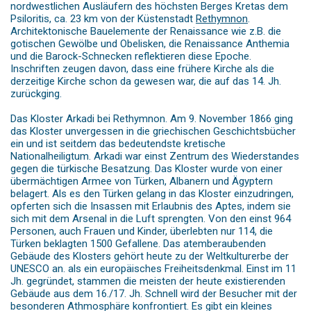
nordwestlichen Ausläufern des höchsten Berges Kretas dem
Psiloritis, ca. 23 km von der Küstenstadt
Rethymnon
.
Architektonische Bauelemente der Renaissance wie z.B. die
gotischen Gewölbe und Obelisken, die Renaissance Anthemia
und die Barock-Schnecken reflektieren diese Epoche.
Inschriften zeugen davon, dass eine frühere Kirche als die
derzeitige Kirche schon da gewesen war, die auf das 14. Jh.
zurückging.
Das Kloster Arkadi bei Rethymnon. Am 9. November 1866 ging
das Kloster unvergessen in die griechischen Geschichtsbücher
ein und ist seitdem das bedeutendste kretische
Nationalheiligtum. Arkadi war einst Zentrum des Wiederstandes
gegen die türkische Besatzung. Das Kloster wurde von einer
übermächtigen Armee von Türken, Albanern und Ägyptern
belagert. Als es den Türken gelang in das Kloster einzudringen,
opferten sich die Insassen mit Erlaubnis des Aptes, indem sie
sich mit dem Arsenal in die Luft sprengten. Von den einst 964
Personen, auch Frauen und Kinder, überlebten nur 114, die
Türken beklagten 1500 Gefallene. Das atemberaubenden
Gebäude des Klosters gehört heute zu der Weltkulturerbe der
UNESCO an. als ein europäisches Freiheitsdenkmal. Einst im 11
Jh. gegründet, stammen die meisten der heute existierenden
Gebäude aus dem 16./17. Jh. Schnell wird der Besucher mit der
besonderen Athmosphäre konfrontiert. Es gibt ein kleines