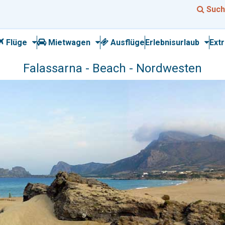
Such
Flüge
Mietwagen
Ausflüge
Erlebnisurlaub
Ext
Falassarna - Beach - Nordwesten