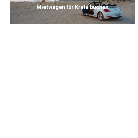
zu Stränden, Tavernen und Ausflügen, den Aufenthalt noch
Mietwagen für Kreta buchen
angenehmer und individueller macht.
Die Lage direkt in Falassarna bietet zusätzlich beste
Voraussetzungen für abwechslungsreiche Tage: Ob
frühmorgendliche Spaziergänge am Strand, lange
Sonnenbäder, Stand-Up-Paddeln oder einfach ein Glas Wein
beim Sonnenuntergang – hier kommen Natur- und
Strandliebhaber voll auf ihre Kosten. Außerdem sind in der
näheren Umgebung mehrere kleine, charmante Tavernen
(unser Tip - die Bar Blue Orange mit kleiner Speisekarte und
super Musik) zu finden, in denen Sie frische Meeresfrüchte
und kretische Spezialitäten genießen können.
Die Falassrana Retreat Apartments / Fewos vereinen
modernen Wohnkomfort, Strandnähe am legendären
Falassarna Beach, traumhafte Sonnenuntergänge und
persönliche Betreuung durch die Eigentümerin – eine sehr
empfehlenswerte Adresse für Ihren Urlaub im Westen
Kretas. Bei kreta.com buchbar, wir beraten Sie gerne zu den
verfügbaren Apartments und Ihrer idealen Reisezeit.