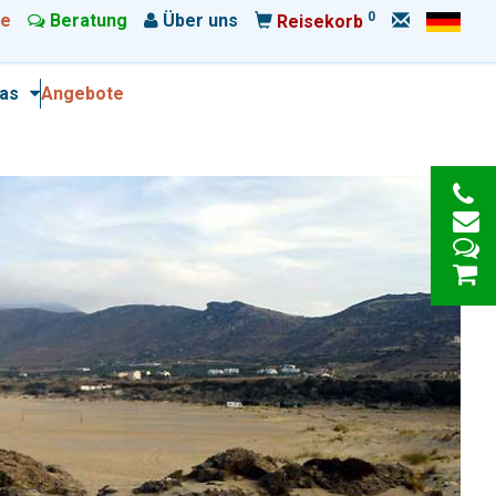
0
e
Beratung
Über uns
Reisekorb
ras
Angebote