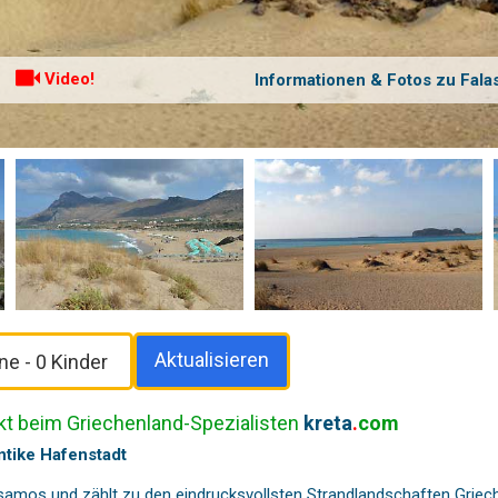
Video!
Informationen & Fotos zu Fala
Aktualisieren
kt beim Griechenland-Spezialisten
kreta
.
com
ntike Hafenstadt
ssamos
und zählt zu den eindrucksvollsten Strandlandschaften Griech