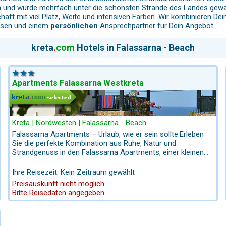
und wurde mehrfach unter die schönsten Strände des Landes gewähl
aft mit viel Platz, Weite und intensiven Farben. Wir kombinieren Dein
eisen und einem
persönlichen
Ansprechpartner für Dein Angebot.
kreta
.
com
Hotels in Falassarna - Beach
hrminuten, von
Kolimbari
in rund 30 Minuten und von
Chania
-Stadt in 
, gebührenpflichtige Parkplätze
direkt vor dem Hauptstrand zur V
Apartments Falassarna Westkreta
er und bis zu 350 m breiter Sandstrand mit feinem, leicht korallenha
m Baden, auch für Familien.
Kreta | Nordwesten | Falassarna - Beach
Falassarna Apartments – Urlaub, wie er sein sollte.Erleben
s ruhigeren Abschnitten, kleinen Dünen, Felsvorsprüngen und natür
Sie die perfekte Kombination aus Ruhe, Natur und
higer und ursprünglicher wird es.
Strandgenuss in den Falassarna Apartments, einer kleinen
und bei Stammgästen beliebten Ferienanlage an den
schönsten Stränden Westkretas. Traumhafte Lage: Nur
Ihre Reisezeit: Kein Zeitraum gewählt
wenige Schritte zu den Dünenstränden von Falassarna – ein
nders am Hauptstrand. Es gibt zahlreiche
Sonnenliegen und Sonn
Preisauskunft nicht möglich
Strandparadies mit kristallklarem Wasser und
Bitte Reisedaten angegeben
unvergesslichen Sonnenuntergängen. Entspannung &
aftlich dezent einfügen. Sie bieten tagsüber Getränke, Snacks und l
Genuss: Ruhige Umgebung, ideal für Erholung, und
e von Falassarna
zu erleben. Ergänzt wird das Angebot durch kleiner
nahegelegene Restaurants, die Sie mit kretischen
Spezialitäten verwöhnen. Rundum sorglos: Mit Kreta.com