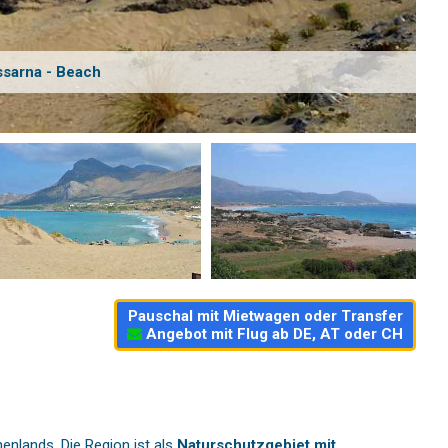
ssarna - Beach
Pauschal mit Mietwagen oder Transfer
Angebot mit Flug ab DE, AT oder CH
enlands. Die Region ist als
Naturschutzgebiet mit