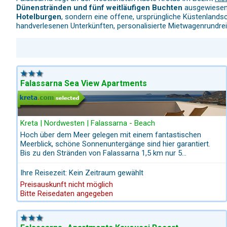
Dünenstränden und fünf weitläufigen Buchten
ausgewiesen 
Hotelburgen
, sondern eine offene, ursprüngliche Küstenlandsch
handverlesenen Unterkünften, personalisierte Mietwagenrundr
Lage & Erreichbarkeit
Von
Kastelli
-Kissamos erreichen Sie Falassarna in etwa 15 Fa
mit dem Mietwagen erreichbar. In der Hochsaison stehen
große
Falassarna Sea View Apartments
Die Strände von Falassarna
Der bekannteste Strand ist
Pachia Ammos
, ein rund 1 km lang
intensiven Indigo- und Türkistönen und fällt flach ab – ideal zu
Kreta | Nordwesten | Falassarna - Beach
Hoch über dem Meer gelegen mit einem fantastischen
Neben dem Hauptstrand verteilen sich weitere Buchten mit teil
Meerblick, schöne Sonnenuntergänge sind hier garantiert.
sammelt. Je weiter man sich vom Hauptstrand entfernt, desto ru
Bis zu den Stränden von Falassarna 1,5 km nur 5
Fahrminuten. Parkplätze direkt vor der kleinen Anlage, nach
Organisation, Beachbars & Infrastruktur
Verfügbarkeit ohne Gebühr. Direkt gegenüber ist eine gute
Ihre Reisezeit: Kein Zeitraum gewählt
Taverne mit Panoramablick über die ganze Küste von
Falassarna ist trotz seiner Weitläufigkeit
gut organisiert
, beso
Preisauskunft nicht möglich
Falassarna.
Bitte Reisedaten angegeben
Zudem finden Sie
zwei größere Beachbars
, die sich landsch
Musik – ein perfekter Ort, um die legendären
Sonnenuntergäng
Schnorcheln & Wassersport