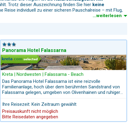
t. Trotz dieser Auszeichnung finden Sie hier
keine
e Reise individuell zu einer sicheren Pauschalreise – mit Flug,
...weiterlesen
ca. 50 Minuten. Falassarna ist von allen Orten Westkretas gut
erfügung, was die Anfahrt deutlich entspannt.
Panorama Hotel Falassarna
ltigem Sand, der im Sonnenlicht schimmert. Das Meer leuchtet in
Kreta | Nordwesten | Falassarna - Beach
Das Panorama Hotel Falassarna ist eine reizvolle
lichen Badebecken, in denen sich im Sommer sogar Meersalz
Familienanlage, hoch über dem berühmten Sandstrand von
Falassarna gelegen, umgeben von Olivenhainen und ruhiger
Atmosphäre. Die modernen Zimmer, Junior- und Deluxe-
Suiten bieten teils Meerblick oder Blick ins Grün und sind
Ihre Reisezeit: Kein Zeitraum gewählt
komfortabel eingerichtet. Die Gäste loben besonders das
enschirme
, sanitäre Einrichtungen sowie kleine Strandtavernen.
Preisauskunft nicht möglich
hauseigene Restaurant mit traditioneller Küche und
Bitte Reisedaten angegeben
Meeresspezialitäten, das nicht nur tagsüber, sondern auch
eichte Küche, am späten Nachmittag oft entspannte Lounge-
zum Sonnenuntergang einen Blickfang darstellt. In nur
e, familiäre Tavernen mit traditioneller Küche.
wenigen Minuten erreicht man den feinsandigen Falassarna-
Strand – ideal für Badeausflüge oder Strandtage. Mit seiner