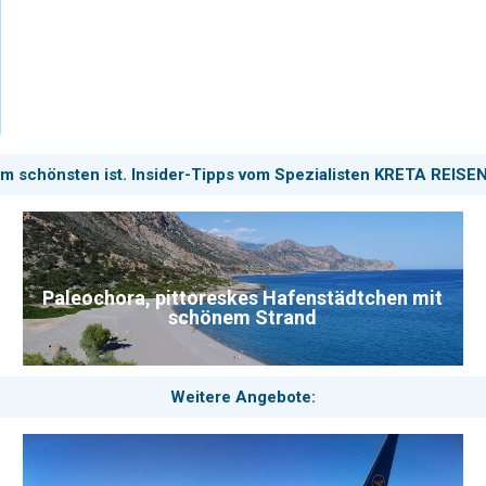
ressierte begeistert und zu den absoluten Highlights eines Urlaubs i
 Kombinationsreise Kreta West/Südwest. Besuchen Sie die Naturschu
imatflughafen können wir dazu buchen.
mehr über diese Rundreise 
am schönsten ist. Insider-Tipps vom Spezialisten KRETA REISEN
Paleochora, pittoreskes Hafenstädtchen mit
schönem Strand
Weitere Angebote: