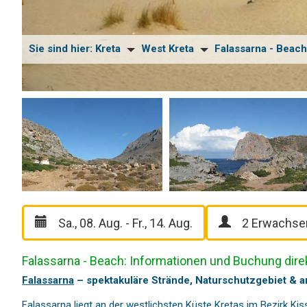
Sie sind hier:
Kreta
West Kreta
Falassarna - Beach
Falassarna - Beach: Informationen und Buchung dire
Falassarna
– spektakuläre Strände, Naturschutzgebiet & a
Falassarna liegt an der westlichsten Küste Kretas im Bezirk
Ki