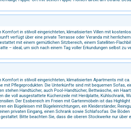
Komfort in stilvoll eingerichteten, klimatisierten Villen mit kost
unft verfügt über eine private Terrasse oder Veranda mit herrlichem 
stattet mit einem gemütlichen Sitzbereich, einem Satelliten-Flachbi
atte – ideal, um sich nach einem Tag voller Erkundungen selbst zu 
Komfort in stilvoll eingerichteten, klimatisierten Apartments mit c
mit Pflegeprodukten. Die Unterkünfte sind mit bequemen Sofas, ein
en stehen Handtücher, auch Pool-Handtücher, Bettwäsche, ein Haart
 die voll ausgestattete Küchenzeile mit Herdplatte, Kühlschrank, 
silien. Der Essbereich im Freien mit Gartenmöbeln ist das Highlight
n ein Bügeleisen mit Bügeleinrichtungen, ein Kleiderständer, Reinigu
inen privaten Eingang, einen Schrank sowie Schlafsofas. Die Böden s
estaltet. Bitte beachten Sie, dass die oberen Stockwerke nur über e