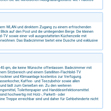
enlosem WLAN und direktem Zugang zu einem erfrischenden
Blick auf den Pool und die umliegenden Berge. Die kleinen
ld-TV sowie einer voll ausgestatteten Küchenzeile mit
verwöhnen. Das Badezimmer bietet eine Dusche und exklusive
a. 45 qm, die keine Wünsche offenlassen. Badezimmer mit
em Sitzbereich und einem Satelliten-Flachbild-TV
rockner und Klimaanlage kostenlos zur Verfügung.
Wasserkocher, Kaffee- und Teezubehör sowie allen
 und lädt zum Genießen ein. Zu den weiteren
ngsmittel, Toilettenpapier und Handdesinfektionsmittel.
ind hochwertig mit Holz-, Parkett- oder
ine Treppe erreichbar sind und daher für Gehbehinderte nicht