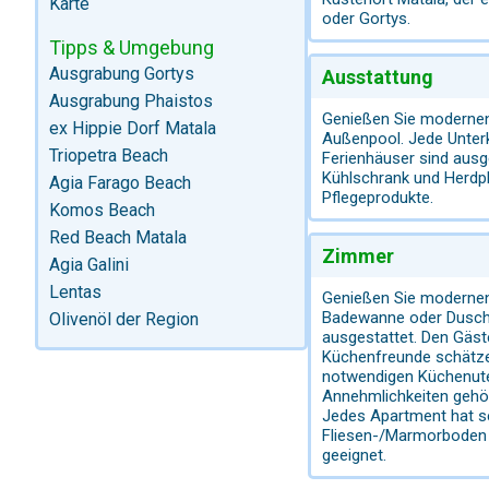
Karte
oder Gortys.
Tipps & Umgebung
Ausgrabung Gortys
Ausstattung
Ausgrabung Phaistos
Genießen Sie modernen 
ex Hippie Dorf Matala
Außenpool. Jede Unterk
Triopetra Beach
Ferienhäuser sind ausge
Kühlschrank und Herdpl
Agia Farago Beach
Pflegeprodukte.
Komos Beach
Red Beach Matala
Zimmer
Agia Galini
Lentas
Genießen Sie modernen 
Badewanne oder Dusche 
Olivenöl der Region
ausgestattet. Den Gäst
Küchenfreunde schätzen
notwendigen Küchenuten
Annehmlichkeiten gehöre
Jedes Apartment hat se
Fliesen-/Marmorboden g
geeignet.