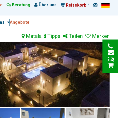
0
e
Beratung
Über uns
Reisekorb
ras
Angebote
Matala
Tipps
Teilen
Merken