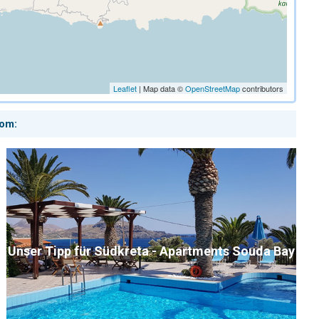
Leaflet
| Map data ©
OpenStreetMap
contributors
com:
Unser Tipp für Südkreta - Apartments Souda Bay