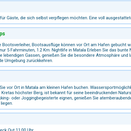
ür Gäste, die sich selbst verpflegen möchten. Eine voll ausgestatte
ps
ie Bootsverleiher, Bootsausflüge können vor Ort am Hafen gebucht w
 nur 5 Fahrminuten, 1.2 Km. Nightlife in Matala Erleben Sie das bunt
ie lebendigen Gassen, genießen Sie die besondere Atmosphäre und l
de Umgebung zurückkehren.
Sie vor Ort in Matala am kleinen Hafen buchen. Wassersportmöglich
s, Kretas höchster Berg, ist bekannt für seine beeindruckenden Nat
rekking- oder Joggingbegeisterte eignen, genießen Sie atemberaubende
liegen.
heck Out 11:00 Uhr