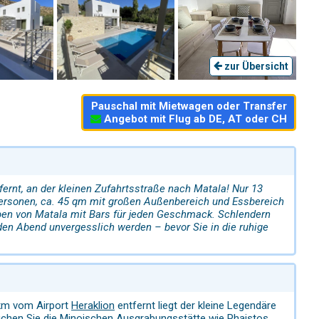
zur Übersicht
Pauschal mit Mietwagen oder Transfer
Angebot mit Flug ab DE, AT oder CH
fernt, an der kleinen Zufahrtsstraße nach Matala! Nur 13
ersonen, ca. 45 qm mit großen Außenbereich und Essbereich
ben von Matala mit Bars für jeden Geschmack. Schlendern
en Abend unvergesslich werden – bevor Sie in die ruhige
 km vom Airport
Heraklion
entfernt liegt der kleine Legendäre
suchen Sie die Minoischen Ausgrabungsstätte wie Phaistos