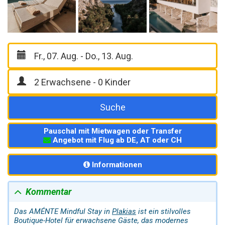
Suche
Pauschal mit Mietwagen oder Transfer
Angebot mit Flug ab DE, AT oder CH
Informationen
Kommentar
Das AMÉNTE Mindful Stay in
Plakias
ist ein stilvolles
Boutique-Hotel für erwachsene Gäste, das modernes