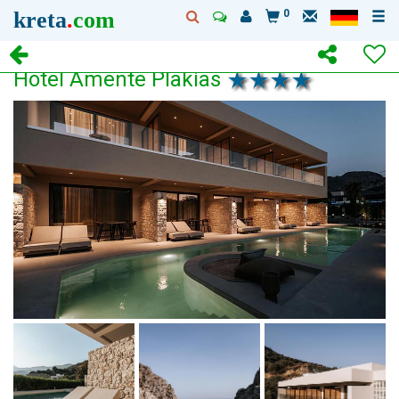
kreta
.
com
0
Hotel Amente Plakias