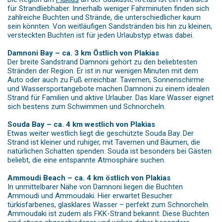
für Strandliebhaber. Innerhalb weniger Fahrminuten finden sich
zahlreiche Buchten und Strände, die unterschiedlicher kaum
sein könnten. Von weitläufigen Sandstränden bis hin zu kleinen,
versteckten Buchten ist für jeden Urlaubstyp etwas dabei.
Damnoni Bay – ca. 3 km Östlich von Plakias
Der breite Sandstrand Damnoni gehört zu den beliebtesten
Stränden der Region. Er ist in nur wenigen Minuten mit dem
Auto oder auch zu Fuß erreichbar. Tavernen, Sonnenschirme
und Wassersportangebote machen Damnoni zu einem idealen
Strand für Familien und aktive Urlauber. Das klare Wasser eignet
sich bestens zum Schwimmen und Schnorcheln.
Souda Bay – ca. 4 km westlich von Plakias
Etwas weiter westlich liegt die geschützte Souda Bay. Der
Strand ist kleiner und ruhiger, mit Tavernen und Bäumen, die
natürlichen Schatten spenden. Souda ist besonders bei Gästen
beliebt, die eine entspannte Atmosphäre suchen.
Ammoudi Beach – ca. 4 km östlich von Plakias
In unmittelbarer Nähe von Damnoni liegen die Buchten
Ammoudi und Ammoudaki. Hier erwartet Besucher
türkisfarbenes, glasklares Wasser – perfekt zum Schnorcheln.
Ammoudaki ist zudem als FKK-Strand bekannt. Diese Buchten