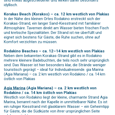
sind etwas abgeschiedener und wirken daher besonders
idyllisch.
Korakas Beach (Korakos) – ca. 12 km westlich von Plakias
In der Nähe des kleinen Ortes Rodakino erstreckt sich der
Korakas-Strand, ein langer Sand-Kiesstrand mit familiärer
Atmosphäre. Tavernen direkt am Wasser bieten frischen Fisch
und kretische Spezialitäten. Der Strand ist nie überfüllt und
eignet sich bestens für Gäste, die Ruhe suchen, ohne auf
Komfort verzichten zu müssen.
Rodakino Beaches – ca. 12–14 km westlich von Plakias
Neben dem bekannten Korakas-Strand gibt es in Rodakino
mehrere kleinere Badebuchten, die teils noch sehr ursprünglich
sind. Das Wasser ist hier besonders klar, die Strände weniger
touristisch geprägt – ideal für Individualreisende. gia Marina
(Agia Mariana) – ca. 2 km westlich von Rodakino / ca. 14 km
östlich von Plakias
Agia Marina
(Agia Mariana) – ca. 2 km westlich von
Rodakino / ca. 14 km östlich von Plakias
Westlich von Rodakino liegt der kleine, charmante Strand Agia
Marina, benannt nach der Kapelle in unmittelbarer Nähe. Es ist
ein ruhiger Kiesstrand mit glasklarem Wasser – ein Geheimtipp
für Gäste, die die Südküste von ihrer ursprünglichen Seite