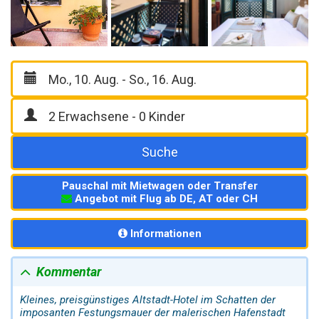
Suche
Pauschal mit Mietwagen oder Transfer
Angebot mit Flug ab DE, AT oder CH
Informationen
Kommentar
Kleines, preisgünstiges Altstadt-Hotel im Schatten der
imposanten Festungsmauer der malerischen Hafenstadt