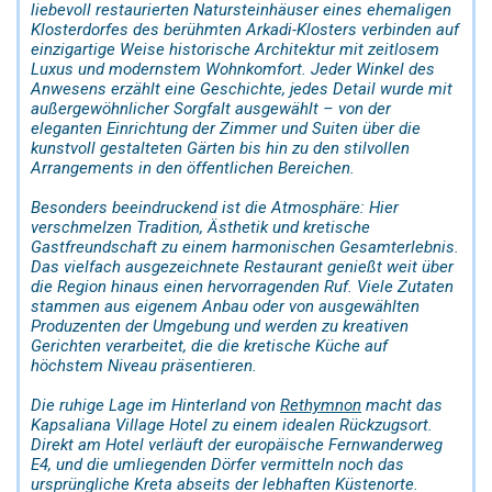
liebevoll restaurierten Natursteinhäuser eines ehemaligen
Klosterdorfes des berühmten Arkadi-Klosters verbinden auf
einzigartige Weise historische Architektur mit zeitlosem
Luxus und modernstem Wohnkomfort. Jeder Winkel des
Anwesens erzählt eine Geschichte, jedes Detail wurde mit
außergewöhnlicher Sorgfalt ausgewählt – von der
eleganten Einrichtung der Zimmer und Suiten über die
kunstvoll gestalteten Gärten bis hin zu den stilvollen
Arrangements in den öffentlichen Bereichen.
Besonders beeindruckend ist die Atmosphäre: Hier
verschmelzen Tradition, Ästhetik und kretische
Gastfreundschaft zu einem harmonischen Gesamterlebnis.
Das vielfach ausgezeichnete Restaurant genießt weit über
die Region hinaus einen hervorragenden Ruf. Viele Zutaten
stammen aus eigenem Anbau oder von ausgewählten
Produzenten der Umgebung und werden zu kreativen
Gerichten verarbeitet, die die kretische Küche auf
höchstem Niveau präsentieren.
Die ruhige Lage im Hinterland von
Rethymnon
macht das
Kapsaliana Village Hotel zu einem idealen Rückzugsort.
Direkt am Hotel verläuft der europäische Fernwanderweg
E4, und die umliegenden Dörfer vermitteln noch das
ursprüngliche Kreta abseits der lebhaften Küstenorte.