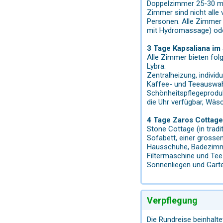
Doppelzimmer 25-30 m²
Zimmer sind nicht alle 
Personen. Alle Zimmer 
mit Hydromassage) ode
3 Tage Kapsaliana im
Alle Zimmer bieten fol
Lybra.
Zentralheizung, indivi
Kaffee- und Teeauswahl
Schönheitspflegeproduk
die Uhr verfügbar, Wäs
4 Tage Zaros Cottage
Stone Cottage (in tradi
Sofabett, einer grossen
Hausschuhe, Badezimme
Filtermaschine und Tee
Sonnenliegen und Gart
Verpflegung
Die Rundreise beinhalt