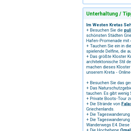
Unterhaltung / Tip
Im Westen Kretas Se
+ Besuchen Sie die
pul
schönsten Städten Grie
Hafen-Promenade mit ei
+ Tauchen Sie ein in di
spielende Delfine, die 
+ Das größte Kloster 
architektonische Stil 
machen dieses Kloster
unserem Kreta - Onlin
+ Besuchen Sie das ge
+ Das Naturschutzgebi
tauchen. Es gibt wenig 
+ Private Boots-Tour 
+ Die Strände von
Fala
Griechenlands.
+ Die Tageswanderung 
+ Die Tageswanderung 
Wanderwegs E4. Diese T
+ Die Hochebene
Oma