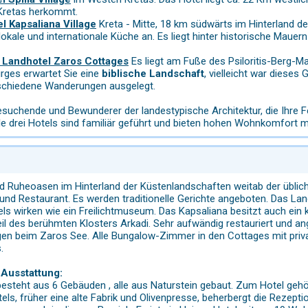
 Kretas herkommt.
el
Kapsali
ana Village
Kreta - Mitte, 18 km südwärts im Hinterland d
 lokale und internationale Küche an. Es liegt hinter historische Mauer
 Landhotel
Zaros
Cottages
Es liegt am Fuße des Psiloritis-Berg-M
irges erwartet Sie eine
biblische Landschaft
, vielleicht war dieses
rschiedene Wanderungen ausgelegt.
esuchende und Bewunderer der landestypische Architektur, die Ihre F
le drei Hotels sind familiär geführt und bieten hohen Wohnkomfort m
nd Ruheoasen im Hinterland der Küstenlandschaften weitab der üblich
und Restaurant. Es werden traditionelle Gerichte angeboten. Das Lan
els wirken wie ein Freilichtmuseum. Das Kapsaliana besitzt auch ei
eil des berühmten Klosters Arkadi. Sehr aufwändig restauriert und an
gen beim Zaros See. Alle Bungalow-Zimmer in den Cottages mit priv
.
e Ausstattung:
besteht aus 6 Gebäuden , alle aus Naturstein gebaut. Zum Hotel gehö
s, früher eine alte Fabrik und Olivenpresse, beherbergt die Rezeptio