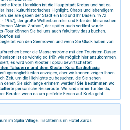
ische Kreta. Heraklion ist die Hauptstadt Kretas und hat ca.
r Insel, kulturhistorisches Highlight, Chaos und lebendigem
en, sie alle gaben der Stadt ein Bild und Ihr Dasein. 1972
- 1957), der große Weltenbummler und Erbe der literarischen
Roman "Alexis Zorbas", der später auch verfilmt wurde.
ts-Tour können Sie bei uns auch fakultativ dazu buchen.
Koufonissi
rt begleitet von den Seemöwen und wenn Sie Glück haben von
 aufbrechen bevor die Massenströme mit den Touristen-Busse
hsaison ist es wichtig so früh wie möglich hier anzukommen,
siert, es wird vom Kloster Toplou bewirtschaftet.
ten Talsperre und dem Kloster Kera Kardiotissis
 Ausflugsmöglichkeiten anzeigen, aber wir können zeigen Ihnen
h Zeit, um die Highlights zu besuchen, die Sie sehen
an denen Sie sich lange erinnern werden!
Sie bestimmen wo
illierte persönliche Reiseroute. Wir sind immer für Sie da,
er Berater, wenn es um perfekte Ferien auf Kreta geht.
um im Spilia Village, Tischtennis im Hotel Zaros.