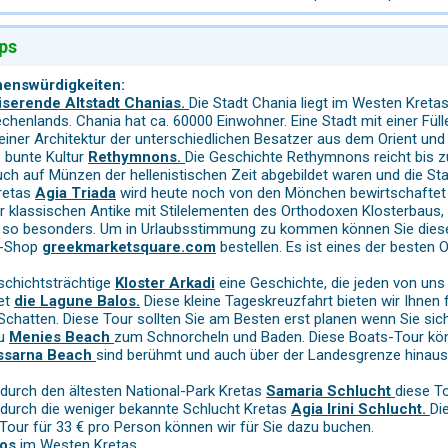
ps
henswürdigkeiten:
iserende Altstadt Chanias.
Die Stadt Chania liegt im Westen Kreta
chenlands. Chania hat ca. 60000 Einwohner. Eine Stadt mit einer Fül
ner Architektur der unterschiedlichen Besatzer aus dem Orient und 
e bunte Kultur
Rethymnons.
Die Geschichte Rethymnons reicht bis zu
auch auf Münzen der hellenistischen Zeit abgebildet waren und die St
Kretas
Agia Triada
wird heute noch von den Mönchen bewirtschaftet un
der klassischen Antike mit Stilelementen des Orthodoxen Klosterbaus
 so besonders. Um in Urlaubsstimmung zu kommen können Sie dieses 
e-Shop
greekmarketsquare.com
bestellen. Es ist eines der besten O
schichtsträchtige
Kloster Arkadi
eine Geschichte, die jeden von uns 
et
die Lagune Balos.
Diese kleine Tageskreuzfahrt bieten wir Ihnen f
Schatten. Diese Tour sollten Sie am Besten erst planen wenn Sie sic
zu
Menies Beach
zum Schnorcheln und Baden. Diese Boats-Tour könne
ssarna Beach
sind berühmt und auch über der Landesgrenze hinaus
durch den ältesten National-Park Kretas
Samaria Schlucht
diese T
durch die weniger bekannte Schlucht Kretas
Agia Irini Schlucht.
Di
our für 33 € pro Person können wir für Sie dazu buchen.
los
im Westen Kretas