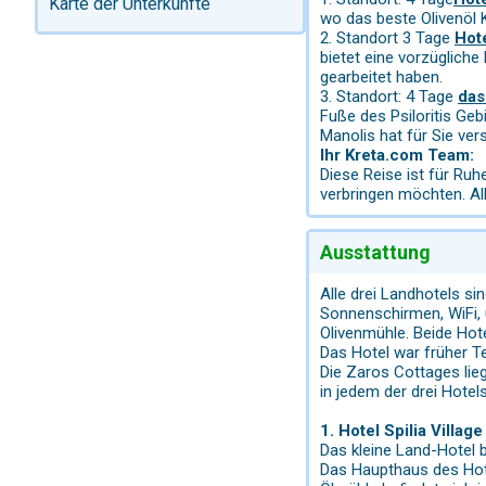
Karte der Unterkünfte
wo das beste Olivenöl
2. Standort 3 Tage
Hot
bietet eine vorzügliche
gearbeitet haben.
3. Standort: 4 Tage
das
Fuße des Psiloritis Geb
Manolis hat für Sie ve
Ihr Kreta.com Team:
Diese Reise ist für Ruh
verbringen möchten. Al
Ausstattung
Alle drei Landhotels si
Sonnenschirmen, WiFi, 
Olivenmühle. Beide Hot
Das Hotel war früher T
Die Zaros Cottages lie
in jedem der drei Hotels
1. Hotel Spilia Villag
Das kleine Land-Hotel 
Das Haupthaus des Hotel