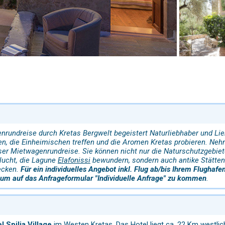
nrundreise durch Kretas Bergwelt begeistert Naturliebhaber und Lie
n, die Einheimischen treffen und die Aromen Kretas probieren. Neh
ser Mietwagenrundreise. Sie können nicht nur die Naturschutzgebie
lucht, die Lagune
Elafonissi
bewundern, sondern auch antike Stätten
ecken.
Für ein individuelles Angebot inkl. Flug ab/bis Ihrem Flugha
 um auf das Anfrageformular "Individuelle Anfrage" zu kommen
.
el
Spilia
Village
im Westen Kretas. Das Hotel liegt ca. 22 Km westli