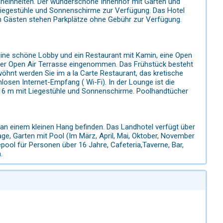
ohneinheiten. Der wunderschöne Innenhof mit Garten und
iegestühle und Sonnenschirme zur Verfügung. Das Hotel
Den Gästen stehen Parkplätze ohne Gebühr zur Verfügung.
eine schöne Lobby und ein Restaurant mit Kamin, eine Open
der Open Air Terrasse eingenommen. Das Frühstück besteht
hnt werden Sie im a la Carte Restaurant, das kretische
osen Internet-Empfang ( Wi-Fi). In der Lounge ist die
 16 m mit Liegestühle und Sonnenschirme. Poolhandtücher
 an einem kleinen Hang befinden. Das Landhotel verfügt über
age, Garten mit Pool (Im März, April, Mai, Oktober, November
epool für Personen über 16 Jahre, Cafeteria,Taverne, Bar,
.