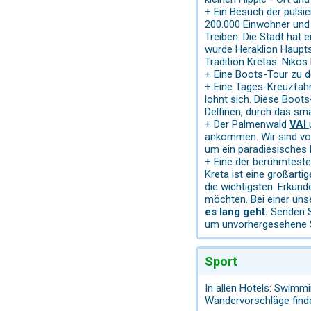
+ Ein Besuch der pulsi
200.000 Einwohner und 
Treiben. Die Stadt hat 
wurde Heraklion Haupts
Tradition Kretas. Niko
+ Eine Boots-Tour zu d
+ Eine Tages-Kreuzfahr
lohnt sich. Diese Boot
Delfinen, durch das sm
+ Der Palmenwald
VAI
ankommen. Wir sind von
um ein paradiesisches B
+ Eine der berühmtest
Kreta ist eine großarti
die wichtigsten. Erkun
möchten. Bei einer uns
es lang geht.
Senden S
um unvorhergesehene Si
Sport
In allen Hotels: Swimmi
Wandervorschläge finde