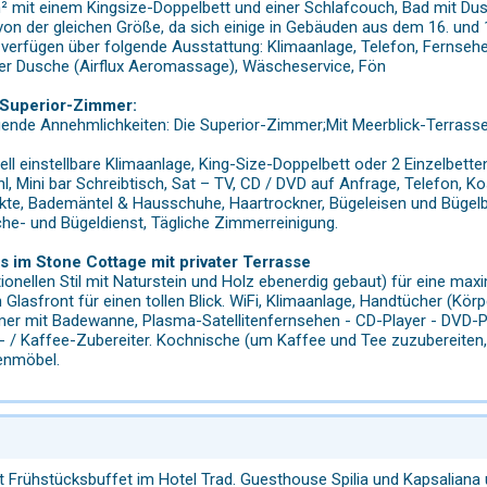
 mit einem Kingsize-Doppelbett und einer Schlafcouch, Bad mit Du
von der gleichen Größe, da sich einige in Gebäuden aus dem 16. und 1
verfügen über folgende Ausstattung: Klimaanlage, Telefon, Fernseher
r Dusche (Airflux Aeromassage), Wäscheservice, Fön
 Superior-Zimmer:
gende Annehmlichkeiten: Die Superior-Zimmer;Mit Meerblick-Terrasse
duell einstellbare Klimaanlage, King-Size-Doppelbett oder 2 Einzel
, Mini bar Schreibtisch, Sat – TV, CD / DVD auf Anfrage, Telefon, 
te, Bademäntel & Hausschuhe, Haartrockner, Bügeleisen und Bügelbr
che- und Bügeldienst, Tägliche Zimmerreinigung.
s im Stone Cottage mit privater Terrasse
tionellen Stil mit Naturstein und Holz ebenerdig gebaut) für eine max
 Glasfront für einen tollen Blick. WiFi, Klimaanlage, Handtücher (Kö
r mit Badewanne, Plasma-Satellitenfernsehen - CD-Player - DVD-P
- / Kaffee-Zubereiter. Kochnische (um Kaffee und Tee zuzubereiten, 
enmöbel.
et Frühstücksbuffet im Hotel Trad. Guesthouse Spilia und Kapsaliana