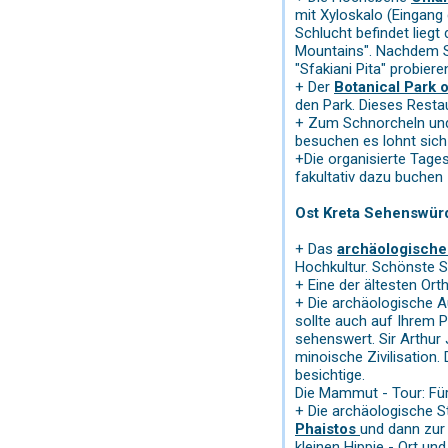
mit Xyloskalo (Eingang
Schlucht befindet lieg
Mountains". Nachdem Si
"Sfakiani Pita" probi
+ Der
Botanical Park 
den Park. Dieses Restau
+ Zum Schnorcheln un
besuchen es lohnt sich
+Die organisierte Tage
fakultativ dazu buchen 
Ost Kreta Sehenswür
+ Das
archäologisch
Hochkultur. Schönste S
+ Eine der ältesten Or
+ Die archäologische 
sollte auch auf Ihrem 
sehenswert. Sir Arthur
minoische Zivilisation
besichtige.
Die Mammut - Tour: Für
+ Die archäologische S
Phaistos
und dann zur
kleinen Hippie - Ort u