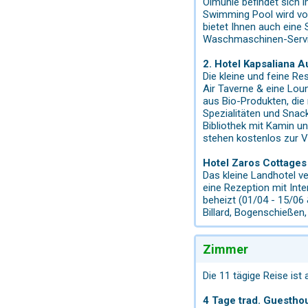
Ölmühle befindet sich 
Swimming Pool wird vo
bietet Ihnen auch eine
Waschmaschinen-Servi
2. Hotel Kapsaliana A
Die kleine und feine R
Air Taverne & eine Lo
aus Bio-Produkten, die
Spezialitäten und Snac
Bibliothek mit Kamin u
stehen kostenlos zur V
Hotel Zaros Cottages
Das kleine Landhotel v
eine Rezeption mit Inte
beheizt (01/04 - 15/06 
Billard, Bogenschießen,
Zimmer
Die 11 tägige Reise ist a
4 Tage trad. Guestho