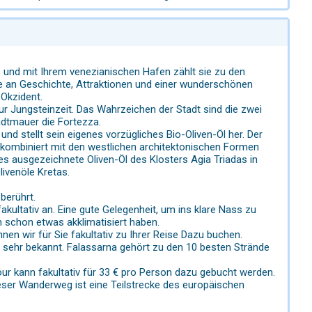
s und mit Ihrem venezianischen Hafen zählt sie zu den
le an Geschichte, Attraktionen und einer wunderschönen
Okzident.
r Jungsteinzeit. Das Wahrzeichen der Stadt sind die zwei
adtmauer die Fortezza.
d stellt sein eigenes vorzügliches Bio-Oliven-Öl her. Der
, kombiniert mit den westlichen architektonischen Formen
ausgezeichnete Oliven-Öl des Klosters Agia Triadas in
livenöle Kretas.
berührt.
akultativ an. Eine gute Gelegenheit, um ins klare Nass zu
h schon etwas akklimatisiert haben.
n wir für Sie fakultativ zu Ihrer Reise Dazu buchen.
 sehr bekannt. Falassarna gehört zu den 10 besten Strände
our kann fakultativ für 33 € pro Person dazu gebucht werden.
eser Wanderweg ist eine Teilstrecke des europäischen