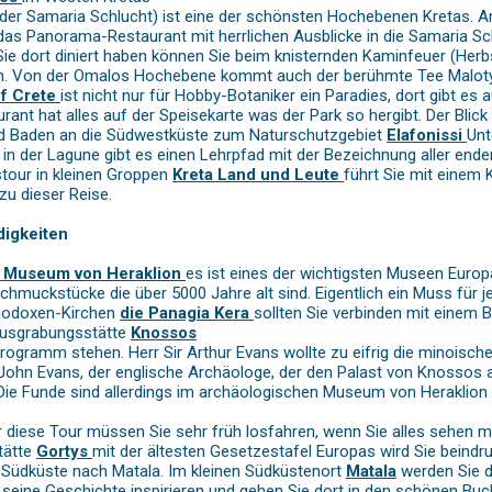
 der Samaria Schlucht) ist eine der schönsten Hochebenen Kretas. 
t das Panorama-Restaurant mit herrlichen Ausblicke in die Samaria 
e dort diniert haben können Sie beim knisternden Kaminfeuer (Herbst 
eren. Von der Omalos Hochebene kommt auch der berühmte Tee Malot
of Crete
ist nicht nur für Hobby-Botaniker ein Paradies, dort gibt es
rant hat alles auf der Speisekarte was der Park so hergibt. Der Blick
d Baden an die Südwestküste zum Naturschutzgebiet
Elafonissi
Unt
 in der Lagune gibt es einen Lehrpfad mit der Bezeichnung aller end
stour in kleinen Groppen
Kreta Land und Leute
führt Sie mit einem 
zu dieser Reise.
digkeiten
e Museum von Heraklion
es ist eines der wichtigsten Museen Euro
chmuckstücke die über 5000 Jahre alt sind. Eigentlich ein Muss für 
thodoxen-Kirchen
die Panagia Kera
sollten Sie verbinden mit einem
Ausgrabungsstätte
Knossos
Programm stehen. Herr Sir Arthur Evans wollte zu eifrig die minois
 John Evans, der englische Archäologe, der den Palast von Knossos a
. Die Funde sind allerdings im archäologischen Museum von Heraklion
 diese Tour müssen Sie sehr früh losfahren, wenn Sie alles sehen 
tätte
Gortys
mit der ältesten Gesetzestafel Europas wird Sie beind
 Südküste nach Matala. Im kleinen Südküstenort
Matala
werden Sie d
nd seine Geschichte inspirieren und gehen Sie dort in den schönen B