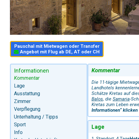
Pauschal mit Mietwagen oder Transfer
Angebot mit Flug ab DE, AT oder CH
Kommentar
Informationen
Kommentar
Die 11-tägige Mietwage
Lage
Landhotels kennenlerne
Ausstattung
Schätze Kretas auf die
Balos
, die
Samaria
-Sch
Zimmer
Kretas zum Leben erw
Verpflegung
Informationen“ klicken
Unterhaltung / Tipps
Sport
Lage
Info
1. Standort: 4 Tage
Hot