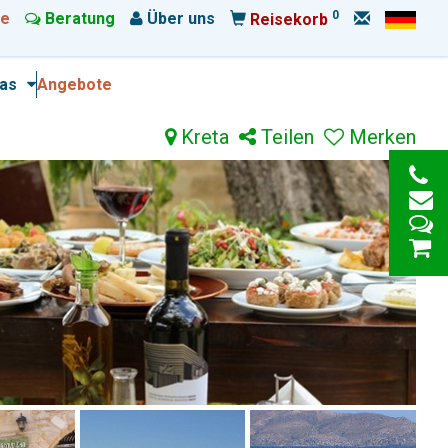
0
e
Beratung
Über uns
Reisekorb
ras
Angebote
Kreta
Teilen
Merken