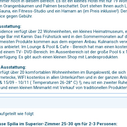
immer noch in diesem Bereich. Es ist ein kleines Hotel mit nur 19 W
n Orangenbäumen und Palmen beschattet. Dort stehen Ihnen auch L
 Sauna, ein Fitness-Studio und ein Hamam an (im Preis inklusive!). 
ce gegen Gebühr.
usstattung:
esidence verfügt über 22 Wohneinheiten, ein kleines Heimatmuseum, 
unge Bar mit Kamin. Das Frühstück wird in den Sommermonaten auf 
 meisten Produkte kommen aus dem eigenen Anbau. Kulinarisch verwö
ks anbietet. Im Lounge & Pool & Cafe - Bereich hat man einen kostenl
nd einem TV- DVD-Bereich. Im Aussenbereich ist der große Pool 6 x
erfügung. Es gibt auch einen kleinen Shop mit Landesprodukten.
 Ausstattung:
erfügt über 20 komfortablen Wohneinheiten im Bungalowstil, die sich
rnetecke, WIFI kostenlos in allen Unterkünften und in der ganzen Anl
& 15/09 - 10/11 ( Temperaturen 26-28° C) !), neu ist ein zweiter Ruh
 und einen kleinen Minimarkt mit Verkauf von traditionellen Produkten
ufgeteilt wie folgt:
use Spilia im Superior-Zimmer 25-30 qm für 2-3 Personen: