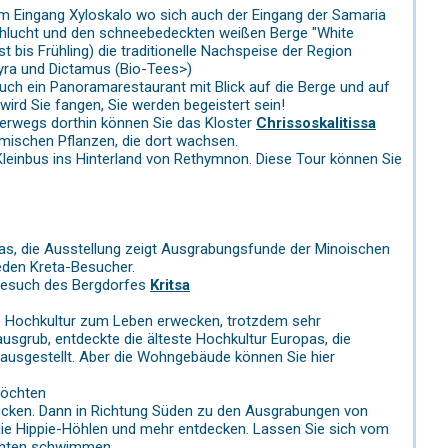
Am Eingang Xyloskalo wo sich auch der Eingang der Samaria
Schlucht und den schneebedeckten weißen Berge "White
bis Frühling) die traditionelle Nachspeise der Region
yra und Dictamus (Bio-Tees>)
 auch ein Panoramarestaurant mit Blick auf die Berge und auf
 wird Sie fangen, Sie werden begeistert sein!
erwegs dorthin können Sie das Kloster
Chrissoskalitissa
emischen Pflanzen, die dort wachsen.
Kleinbus ins Hinterland von Rethymnon. Diese Tour können Sie
pas, die Ausstellung zeigt Ausgrabungsfunde der Minoischen
jeden Kreta-Besucher.
 Besuch des Bergdorfes
Kritsa
che Hochkultur zum Leben erwecken, trotzdem sehr
usgrub, entdeckte die älteste Hochkultur Europas, die
 ausgestellt. Aber die Wohngebäude können Sie hier
möchten
rucken. Dann in Richtung Süden zu den Ausgrabungen von
ie Hippie-Höhlen und mehr entdecken. Lassen Sie sich vom
uchten schwimmen.