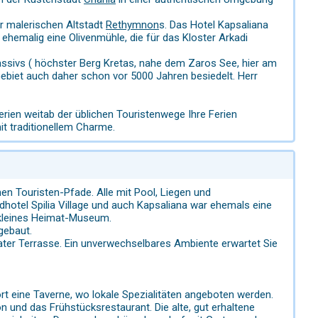
er malerischen Altstadt
Rethymnon
s. Das Hotel Kapsaliana
n ehemalig eine Olivenmühle, die für das Kloster Arkadi
assivs ( höchster Berg Kretas, nahe dem Zaros See, hier am
 Gebiet auch daher schon vor 5000 Jahren besiedelt. Herr
erien weitab der üblichen Touristenwege Ihre Ferien
it traditionellem Charme.
en Touristen-Pfade. Alle mit Pool, Liegen und
dhotel Spilia Village und auch Kapsaliana war ehemals eine
n kleines Heimat-Museum.
gebaut.
ater Terrasse. Ein unverwechselbares Ambiente erwartet Sie
rt eine Taverne, wo lokale Spezialitäten angeboten werden.
n und das Frühstücksrestaurant. Die alte, gut erhaltene