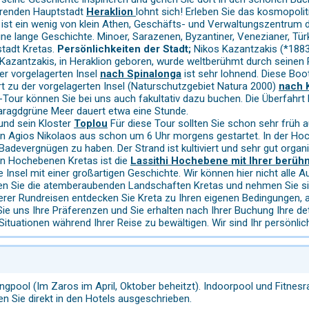
erenden Hauptstadt
Heraklion
lohnt sich! Erleben Sie das kosmopolit
ist ein wenig von klein Athen, Geschäfts- und Verwaltungszentrum de
eine lange Geschichte. Minoer, Sarazenen, Byzantiner, Venezianer, Türk
tadt Kretas.
Persönlichkeiten der Stadt;
Nikos Kazantzakis (*1883 
s Kazantzakis, in Heraklion geboren, wurde weltberühmt durch seinen 
er vorgelagerten Insel
nach Spinalonga
ist sehr lohnend. Diese Boo
t zu der vorgelagerten Insel (Naturschutzgebiet Natura 2000)
nach 
s-Tour können Sie bei uns auch fakultativ dazu buchen. Die Überfah
aragdgrüne Meer dauert etwa eine Stunde.
und sein Kloster
Toplou
Für diese Tour sollten Sie schon sehr früh
 Agios Nikolaos aus schon um 6 Uhr morgens gestartet. In der Hoc
adevergnügen zu haben. Der Strand ist kultiviert und sehr gut organi
en Hochebenen Kretas ist die
Lassithi Hochebene mit Ihrer berühm
ge Insel mit einer großartigen Geschichte. Wir können hier nicht alle
den Sie die atemberaubenden Landschaften Kretas und nehmen Sie sic
erer Rundreisen entdecken Sie Kreta zu Ihren eigenen Bedingungen, 
ie uns Ihre Präferenzen und Sie erhalten nach Ihrer Buchung Ihre deta
tuationen während Ihrer Reise zu bewältigen. Wir sind Ihr persönlich
ngpool (Im Zaros im April, Oktober beheitzt). Indoorpool und Fitnesra
n Sie direkt in den Hotels ausgeschrieben.