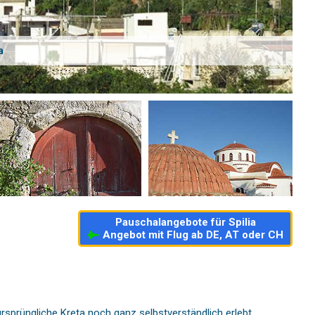
a
Pauschalangebote für Spilia
Angebot mit Flug ab DE, AT oder CH
sprüngliche Kreta noch ganz selbstverständlich erlebt.