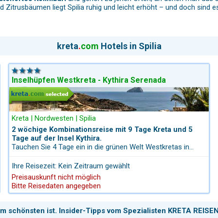
d Zitrusbäumen liegt Spilia ruhig und leicht erhöht – und doch sind 
kreta
.
com
Hotels in Spilia
Spilia hinaus bekannt sind. Hier trifft man Einheimische, Genießer und 
s die Region hergibt: saisonal, bodenständig und mit viel Herz. De
Inselhüpfen Westkreta - Kythira Serenada
 Sie von Spilia aus sogar
zu Fuß erreichen können
. Die geschichtst
nt ein
Wanderpfad mit spektakulären Panorama-Ausblicken
über
Kreta | Nordwesten | Spilia
2 wöchige Kombinationsreise mit 9 Tage Kreta und 5
Tage auf der Insel Kythira.
Tauchen Sie 4 Tage ein in die grünen Welt Westkretas in
einem charmanten Landhotel nur 2,8 km von der Küste
auf der Rodopou-Halbinsel
. Alte Pfade, kaum begangene Wege, w
entfernt bevor es auf die Insel Kythira geht. 5 Tage auf
outen unterwegs ist, findet hier eines der
stillsten und ursprüngl
Ihre Reisezeit: Kein Zeitraum gewählt
Kythira erwartet Sie der malerische authentische kleine
Preisauskunft nicht möglich
Hafenort Kapsali: Hier wohnen Sie in einem romantisches
Bitte Reisedaten angegeben
Refugium über dem Hafen mit atemberaubendem Meer/
Hafenblick.Dann geht es wieder für 5 Tage nach Kreta zum
kleinen authentischen Ort Almirida. Eine harmonische
am schönsten ist. Insider-Tipps vom Spezialisten KRETA REISEN
Kombination, um die schönsten Facetten beider Inseln