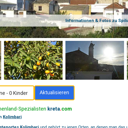
Informationen & Fotos zu Spili
Aktualisieren
chenland-Spezialisten
kreta
.
com
on
Kolimbari
stenortes Kolimbari
und gehört zu jenen Orten, an denen man das ur