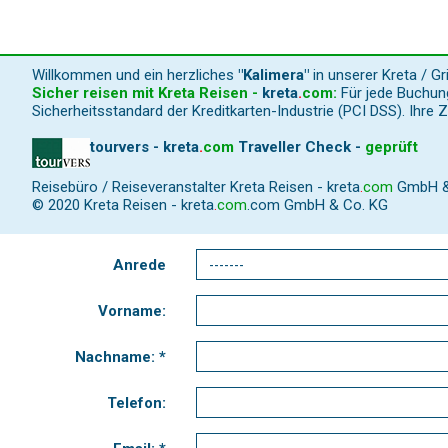
Willkommen und ein herzliches
"Kalimera"
in unserer Kreta / G
Sicher reisen mit Kreta Reisen -
kreta
.
com
:
Für jede Buchung
Sicherheitsstandard der Kreditkarten-Industrie (PCI DSS). Ihre 
tourvers - kreta
.
com
Traveller Check -
geprüft
Reisebüro / Reiseveranstalter Kreta Reisen -
kreta
.
com
GmbH & C
© 2020 Kreta Reisen -
kreta
.
com
.com GmbH & Co. KG
Anrede
Vorname:
Nachname: *
Telefon: