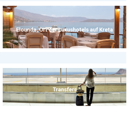
ehmen zu müssen.
Elounda, Ort der Luxushotels auf Kreta
 – hier spürt man, dass die Region lebt und bewirtschaftet wird.
ndert – ein stilles, wenig besuchtes Kulturdenkmal.
Komfort hinter historischen Mauern
bietet. Ideal für Gäste,
öchten.
Transfers
 vom Meer entfernt, eingebettet in Olivenhaine und
d, Kultur und Natur.
. Wir haben im Westen Kretas viele Zustiegsorte "Pick Up