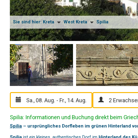
Sie sind hier:
Kreta
West Kreta
Spilia
Spilia: Informationen und Buchung direkt beim Grie
Spilia
– ursprüngliches Dorfleben im grünen Hinterland v
Spilia
ist ein kleines, authentisches Dorf im
Hinterland des Kü