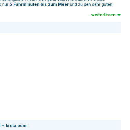
es nur
5 Fahrminuten bis zum Meer
und zu den sehr guten
...weiterlesen
Kreta-Kenner, die für eine gute, traditionelle Küche auch
r
kleine Dorfplatz
ist abends Treffpunkt – ruhig, familiär und
rächtige Höhle spielte bereits in der Antike und später in
 den gesamten Golf von
Chania
– besonders eindrucksvoll in
ilde Natur und immer wieder weite Blicke aufs Meer machen
ichsten Wandergebiete Westkretas
.
 – kreta.com::