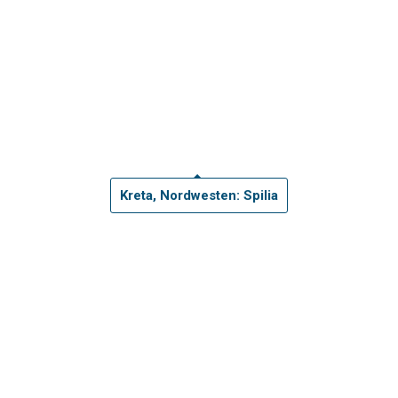
"Ausflüge auf Kreta buchen".
.
Später sehen Sie alle ausgewählten Leistungen in Ihrem Warenkorb, so dass Si
ansfers, Ausflüge und Wanderungen und Tages-Touren können im Vorau
persönliche Reiserouten zu kontaktieren. Wenn Sie das Buchungssyste
Kreta, Nordwesten: Spilia