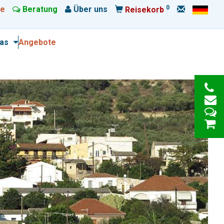
0
e
Beratung
Über uns
Reisekorb
ras
Angebote