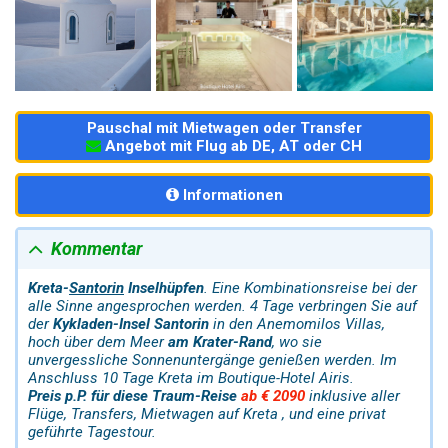
Pauschal mit Mietwagen oder Transfer
Angebot mit Flug ab DE, AT oder CH
Informationen
Kommentar
Kreta-
Santorin
Inselhüpfen
. Eine Kombinationsreise bei der
alle Sinne angesprochen werden. 4 Tage verbringen Sie auf
der
Kykladen-Insel Santorin
in den Anemomilos Villas,
hoch über dem Meer
am Krater-Rand
, wo sie
unvergessliche Sonnenuntergänge genießen werden. Im
Anschluss 10 Tage Kreta im Boutique-Hotel Airis.
Preis p.P. für diese Traum-Reise
ab € 2090
inklusive aller
Flüge, Transfers, Mietwagen auf Kreta , und eine privat
geführte Tagestour.