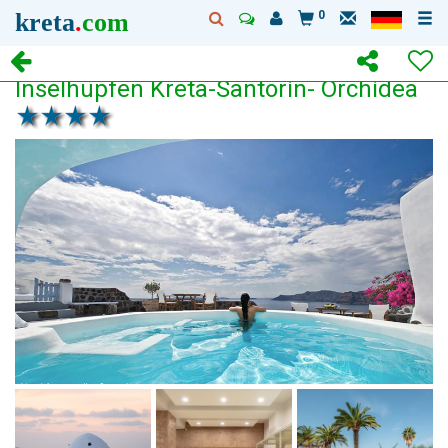
kreta
.
com
0
Inselhüpfen Kreta-Santorin- Orchidea