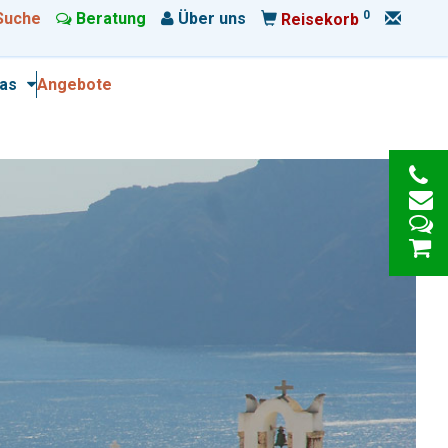
0
Suche
Beratung
Über uns
Reisekorb
ras
Angebote