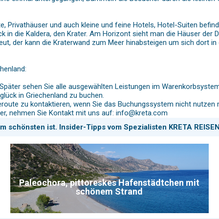
fte, Privathäuser und auch kleine und feine Hotels, Hotel-Suiten befi
ick in die Kaldera, den Krater. Am Horizont sieht man die Häuser der
eut, der kann die Kraterwand zum Meer hinabsteigen um sich dort i
henland:
päter sehen Sie alle ausgewählten Leistungen im Warenkorbsystem, 
glück in Griechenland zu buchen.
eiseroute zu kontaktieren, wenn Sie das Buchungssystem nicht nutzen
er, nehmen Sie Kontakt mit uns auf: info@kreta.com
am schönsten ist. Insider-Tipps vom Spezialisten KRETA REISEN
Paleochora, pittoreskes Hafenstädtchen mit
schönem Strand