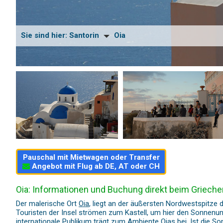
Sie sind hier:
Santorin
Oia
Pauschal mit Mietwagen oder Transfer
Angebot mit Flug ab DE, AT oder CH
Oia: Informationen und Buchung direkt beim Grieche
Der malerische Ort
Oia
, liegt an der äußersten Nordwestspitze
Touristen der Insel strömen zum Kastell, um hier den Sonnenunt
internationale Publikum trägt zum Ambiente Oias bei. Ist die 