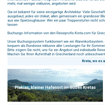
mehr, mal weniger exklusive, angeboten wird.
Oia ist bekannt für seine einzigartige Architektur. Viele Geschä
ausgebaut, jedes ein Unikat, allen gemeinsam ein grandioser Bl
aus wie Spielzeughäuser. Wer ein paar Treppenstufen nicht sch
lassen.
Buchungs-Information von den Reiseprofis Kreta.com für Griec
Unser Buchungssystem funktioniert wie ein Warenkorbsystem. S
bequem als Rundreise inklusive aller Leistungen für Ihr Sommer
Bitte zögern Sie nicht, uns für ein Angebot und individuelle R
Machen Sie Ihren Aufenthalt in Griechenland noch unbeschwert
Kreta, wo es 
Plakias, kleiner Hafenort im Süden Kretas