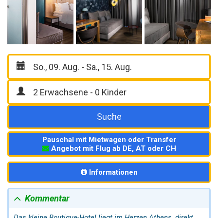
Suche
Pauschal mit Mietwagen oder Transfer
Angebot mit Flug ab DE, AT oder CH
Informationen
Kommentar
Das kleine Boutique-Hotel liegt im Herzen
Athen
s, direkt