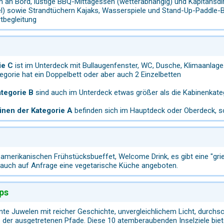
n an Bord, lustige BBQ-Mittagessen (wetterabhängig) und Kapitänsd
) sowie Strandtüchern Kajaks, Wasserspiele und Stand-Up-Paddle-Bo
tbegleitung
ie C
ist im Unterdeck mit Bullaugenfenster, WC, Dusche, Klimaanlage.
egorie hat ein Doppelbett oder aber auch 2 Einzelbetten
ategorie B
sind auch im Unterdeck etwas größer als die Kabinenkate
inen der Kategorie A
befinden sich im Hauptdeck oder Oberdeck, so
amerikanischen Frühstücksbueffet, Welcome Drink, es gibt eine "gri
d auch auf Anfrage eine vegetarische Küche angeboten.
ps
te Juwelen mit reicher Geschichte, unvergleichlichem Licht, durchs
 der ausgetretenen Pfade. Diese 10 atemberaubenden Inselziele bie