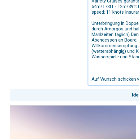
Variety Cruises garan
54m/173ft - 12m/39ft D
speed: 11 knots Insura
Unterbringung in Doppe
durch Amorgos und hal
Mahlzeiten täglich) De
Abendessen an Board, L
Willkommensempfang am
(wetterabhängig) und 
Wasserspiele und Stand
Auf Wunsch schicken w
Ide