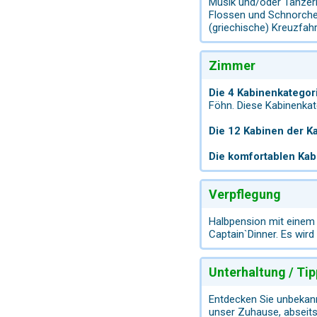
Musik und/oder Tänzer
Flossen und Schnorchel
(griechische) Kreuzfahr
Zimmer
Die 4 Kabinenkategor
Föhn. Diese Kabinenkat
Die 12 Kabinen der K
Die komfortablen Kab
Verpflegung
Halbpension mit einem 
Captain`Dinner. Es wir
Unterhaltung / Tip
Entdecken Sie unbekann
unser Zuhause, abseits