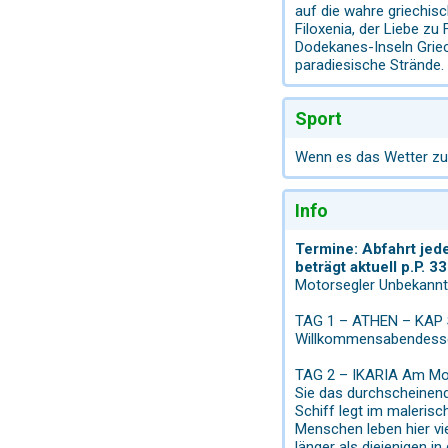
auf die wahre griechisc
Filoxenia, der Liebe z
Dodekanes-Inseln Griec
paradiesische Strände.
Sport
Wenn es das Wetter zul
Info
Termine: Abfahrt jede
beträgt aktuell p.P. 
Motorsegler Unbekann
TAG 1 – ATHEN – KAP S
Willkommensabendessen.
TAG 2 – IKARIA Am Morg
Sie das durchscheinen
Schiff legt im malerisc
Menschen leben hier vie
länger als diejenigen 