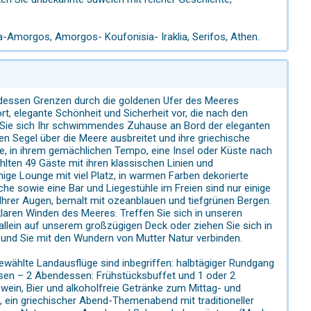
a-Amorgos, Amorgos- Koufonisia- Iraklia, Serifos, Athen.
, dessen Grenzen durch die goldenen Ufer des Meeres
rt, elegante Schönheit und Sicherheit vor, die nach den
len Sie sich Ihr schwimmendes Zuhause an Bord der eleganten
Segel über die Meere ausbreitet und ihre griechische
, in ihrem gemächlichen Tempo, eine Insel oder Küste nach
lten 49 Gäste mit ihren klassischen Linien und
mige Lounge mit viel Platz, in warmen Farben dekorierte
he sowie eine Bar und Liegestühle im Freien sind nur einige
 Ihrer Augen, bemalt mit ozeanblauen und tiefgrünen Bergen.
klaren Winden des Meeres. Treffen Sie sich in unseren
allein auf unserem großzügigen Deck oder ziehen Sie sich in
n und Sie mit den Wundern von Mutter Natur verbinden.
wählte Landausflüge sind inbegriffen: halbtägiger Rundgang
sen – 2 Abendessen: Frühstücksbuffet und 1 oder 2
wein, Bier und alkoholfreie Getränke zum Mittag- und
ein griechischer Abend-Themenabend mit traditioneller