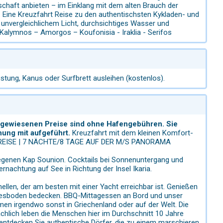
dschaft anbieten – im Einklang mit dem alten Brauch der
. Eine Kreuzfahrt Reise zu den authentischsten Kykladen- und
unvergleichlichem Licht, durchsichtiges Wasser und
 Kalymnos – Amorgos – Koufonisia - Iraklia - Serifos
stung, Kanus oder Surfbrett ausleihen (kostenlos).
usgewiesenen Preise sind ohne Hafengebühren. Sie
nung mit aufgeführt.
Kreuzfahrt mit dem kleinen Komfort-
 ABREISE | 7 NÄCHTE/8 TAGE AUF DER M/S PANORAMA
egenen Kap Sounion. Cocktails bei Sonnenuntergang und
achtung auf See in Richtung der Insel Ikaria.
len, der am besten mit einer Yacht erreichbar ist. Genießen
eresboden bedecken. BBQ-Mittagessen an Bord und unser
omen irgendwo sonst in Griechenland oder auf der Welt. Die
ächlich leben die Menschen hier im Durchschnitt 10 Jahre
 entdecken Sie authentische Dörfer, die zu einem marschieren