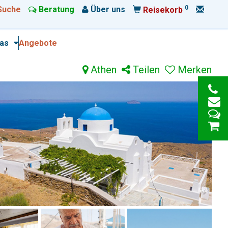
0
Suche
Beratung
Über uns
Reisekorb
ras
Angebote
Athen
Teilen
Merken