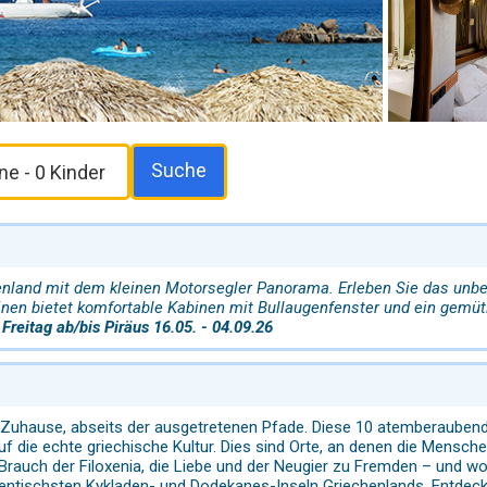
Suche
enland mit dem kleinen Motorsegler Panorama. Erleben Sie das unbek
nen bietet komfortable Kabinen mit Bullaugenfenster und ein gemü
Freitag ab/bis Piräus 16.05. - 04.09.26
 Zuhause, abseits der ausgetretenen Pfade. Diese 10 atemberaubende
 die echte griechische Kultur. Dies sind Orte, an denen die Mensche
Brauch der Filoxenia, die Liebe und der Neugier zu Fremden – und wo 
entischsten Kykladen- und Dodekanes-Inseln Griechenlands. Entdeck