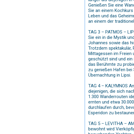
Genießen Sie eine Wan
Sie an einem Kochkurs 
Leben und das Geheimni
an einem der tradition
TAG 3 – PATMOS – LIPS
Sie ein in die Mystik 
Johannes sowie das his
Trotzdem spektakulär, 
Mittagessen im Freien 
geschützt sind und ein 
das Berühmte zu probie
zu genießen Hafen bei
Übernachtung in Lipsi.
TAG 4 – KALYMNOS Am f
diejenigen, die sich n
1.300 Wanderrouten ide
ernten und etwa 30.00
durchlaufen durch, bev
Esperidon zu bestaunen
TAG 5 – LEVITHA – AMOR
bewohnt wird Vierköpfig