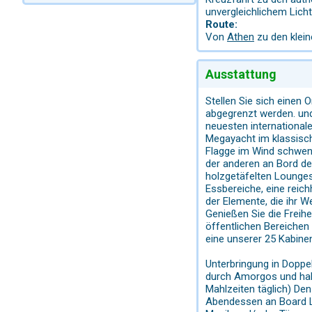
unvergleichlichem Lich
Route:
Von
Athen
zu den klein
Ausstattung
Stellen Sie sich einen
abgegrenzt werden. und 
neuesten international
Megayacht im klassisc
Flagge im Wind schwenk
der anderen an Bord de
holzgetäfelten Lounges 
Essbereiche, eine reich
der Elemente, die ihr 
Genießen Sie die Freihe
öffentlichen Bereichen
eine unserer 25 Kabinen
Unterbringung in Doppe
durch Amorgos und hal
Mahlzeiten täglich) De
Abendessen an Board L