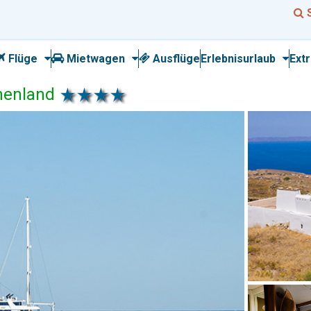
Flüge
Mietwagen
Ausflüge
Erlebnisurlaub
Ext
chenland