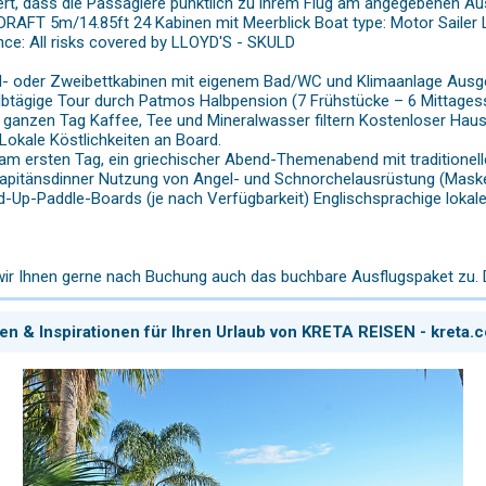
tiert, dass die Passagiere pünktlich zu ihrem Flug am angegebenen
RAFT 5m/14.85ft 24 Kabinen mit Meerblick Boat type: Motor Sailer L
nce: All risks covered by LLOYD'S - SKULD
l- oder Zweibettkabinen mit eigenem Bad/WC und Klimaanlage Ausge
btägige Tour durch Patmos Halbpension (7 Frühstücke – 6 Mittages
n ganzen Tag Kaffee, Tee und Mineralwasser filtern Kostenloser Haus
okale Köstlichkeiten an Board.
 ersten Tag, ein griechischer Abend-Themenabend mit traditionelle
Kapitänsdinner Nutzung von Angel- und Schnorchelausrüstung (Maske
-Up-Paddle-Boards (je nach Verfügbarkeit) Englischsprachige lokale 
ir Ihnen gerne nach Buchung auch das buchbare Ausflugspaket zu. 
en & Inspirationen für Ihren Urlaub von KRETA REISEN - kreta.