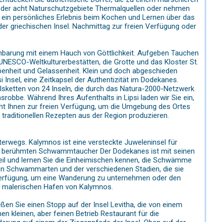
 der acht Naturschutzgebiete Thermalquellen oder nehmen
r ein persönliches Erlebnis beim Kochen und Lernen über das
er griechischen Insel. Nachmittag zur freien Verfügung oder
nbarung mit einem Hauch von Göttlichkeit. Aufgeben Tauchen
UNESCO-Weltkulturerbestätten, die Grotte und das Kloster St.
abenheit und Gelassenheit. Klein und doch abgeschieden
Insel, eine Zeitkapsel der Authentizität im Dodekanes.
alsketten von 24 Inseln, die durch das Natura-2000-Netzwerk
srobbe. Während Ihres Aufenthalts in Lipsi laden wir Sie ein,
eht Ihnen zur freien Verfügung, um die Umgebung des Ortes
aditionellen Rezepten aus der Region produzieren.
wegs. Kalymnos ist eine versteckte Juweleninsel für
t der berühmten Schwammtaucher Der Dodekanes ist mit seinen
eil und lernen Sie die Einheimischen kennen, die Schwämme
 Schwammarten und der verschiedenen Stadien, die sie
 Verfügung, um eine Wanderung zu unternehmen oder den
im malerischen Hafen von Kalymnos.
n Sie einen Stopp auf der Insel Levitha, die von einem
en kleinen, aber feinen Betrieb Restaurant für die