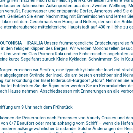
ie grillen frischen Fisch und Fleisch perfekt. Genießen Sie eine Wa
n verlassener italienischer Außenposten aus dem Zweiten Weltkrieg. 
ionen versüßt, Feuerwasser und entspannte Dörfer, Amorgos wird Sie
rt. Genießen Sie einen Nachmittag mit Einheimischen und lernen Sie
Likör mit dem Geschmack von Honig und Nelken, der seit der Antike
ie atemberaubende mittelalterliche Hauptstadt auf 400 m Höhe zu 
FONISIA – IRAKLIA Unsere frühmorgendliche Entdeckungsreise füh
 in den felsigen Klippen des Berges. Wir werden Mönchszellen besuch
. Uns wird ein Glas Psimeni Raki und ein Einheimischer angeboten sü
 eine kurze Segelfahrt zurück Kleine Kykladen: Schwimmen Sie in Ko
gen erreichen wir Serifos, eine typisch kykladische Insel mit strah
er abgelegenen Strände der Insel, die am besten erreichbar sind klei
 zur Erkundung der Insel Bilderbuch-Burgdorf „Hora“. Nehmen Sie an 
bietet Entdecken Sie die Ägäis oder werden Sie im Keramikatelier der
nach Hause nehmen. Abschiedsessen mit Erinnerungen an alle verbor
ffung um 9 Uhr nach dem Frühstück.
 können die Reiserouten nach Ermessen von Variety Cruises und de
von 6/7 Beaufort oder mehr, abhängig vom Schiff – wenn die Hafen
le anderer außergewöhnlicher Umstände. Solche Änderungen der Reis