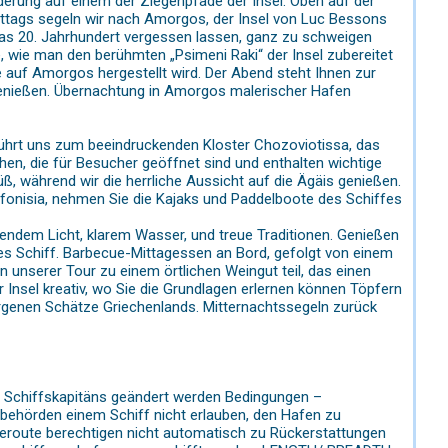
nderung auf einem der Ziegenpfade der Insel. Oben auf der
Mittags segeln wir nach Amorgos, der Insel von Luc Bessons
 das 20. Jahrhundert vergessen lassen, ganz zu schweigen
, wie man den berühmten „Psimeni Raki“ der Insel zubereitet
 auf Amorgos hergestellt wird. Der Abend steht Ihnen zur
genießen. Übernachtung in Amorgos malerischer Hafen
rt uns zum beeindruckenden Kloster Chozoviotissa, das
en, die für Besucher geöffnet sind und enthalten wichtige
ß, während wir die herrliche Aussicht auf die Ägäis genießen.
ufonisia, nehmen Sie die Kajaks und Paddelboote des Schiffes
lendem Licht, klarem Wasser, und treue Traditionen. Genießen
nes Schiff. Barbecue-Mittagessen an Bord, gefolgt von einem
unserer Tour zu einem örtlichen Weingut teil, das einen
 Insel kreativ, wo Sie die Grundlagen erlernen können Töpfern
genen Schätze Griechenlands. Mitternachtssegeln zurück
s Schiffskapitäns geändert werden Bedingungen –
behörden einem Schiff nicht erlauben, den Hafen zu
eroute berechtigen nicht automatisch zu Rückerstattungen