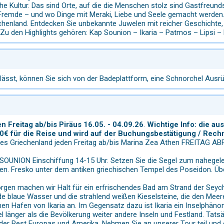
he Kultur. Das sind Orte, auf die die Menschen stolz sind Gastfreun
u Fremde – und wo Dinge mit Meraki, Liebe und Seele gemacht werden
henland. Entdecken Sie unbekannte Juwelen mit reicher Geschichte, 
 Zu den Highlights gehören: Kap Sounion – Ikaria – Patmos – Lipsi –
ässt, können Sie sich von der Badeplattform, eine Schnorchel Ausrü
n Freitag ab/bis Piräus 16.05. - 04.09.26
.
Wichtige Info: die a
330€ für die Reise und wird auf der Buchungsbestätigung / Rech
tes Griechenland jeden Freitag ab/bis Marina Zea Athen FREITAG
OUNION Einschiffung 14-15 Uhr. Setzen Sie die Segel zum nahegel
 Fresko unter dem antiken griechischen Tempel des Poseidon. Übern
en machen wir Halt für ein erfrischendes Bad am Strand der Seychel
de blaue Wasser und die strahlend weißen Kieselsteine, die den Me
hen Hafen von Ikaria an. Im Gegensatz dazu ist Ikaria ein Inselphän
l länger als die Bevölkerung weiter andere Inseln und Festland. Tats
in der Rest Europas und Amerika. Nehmen Sie an unserer Tour teil und