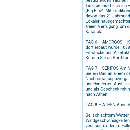
besuchenden Yachten. S
Insel befindet sich ei
„Big Blue“. Mit Tradit
davon das 21 Jahrhunde
Lokaler hausgemachter 
freien Verfügung, um d
Katapola.
TAG 6 – AMORGOS – KOU
dort erbaut wurde 1088
Erbstücke und Artefakte
Kehren Sie an Bord für
TAG 7 – SERIFOS Am Mor
Sie ein Bad an einem d
Nachmittagsspaziergang
ungehinderten Ausblick 
und als Geschenk mit 
nach Athen.
TAG 8 – ATHEN Ausschi
Bei schlechtem Wetter
Windgeschwindigkeiten 
verlassen, oder im Fal