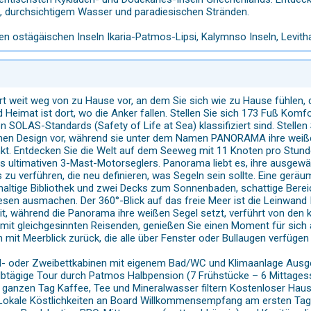
t, durchsichtigem Wasser und paradiesischen Stränden.
en ostägäischen Inseln Ikaria-Patmos-Lipsi, Kalymnso Inseln, Levith
 Ort weit weg von zu Hause vor, an dem Sie sich wie zu Hause fühlen
Heimat ist dort, wo die Anker fallen. Stellen Sie sich 173 Fuß Komfo
en SOLAS-Standards (Safety of Life at Sea) klassifiziert sind. Stel
hen Design vor, während sie unter dem Namen PANORAMA ihre weißen 
t. Entdecken Sie die Welt auf dem Seeweg mit 11 Knoten pro Stunde
s ultimativen 3-Mast-Motorseglers. Panorama liebt es, ihre ausgewäh
zu verführen, die neu definieren, was Segeln sein sollte. Eine geräu
haltige Bibliothek und zwei Decks zum Sonnenbaden, schattige Bereic
Wesen ausmachen. Der 360°-Blick auf das freie Meer ist die Leinwand
it, während die Panorama ihre weißen Segel setzt, verführt von den 
 mit gleichgesinnten Reisenden, genießen Sie einen Moment für sich 
 mit Meerblick zurück, die alle über Fenster oder Bullaugen verfüge
l- oder Zweibettkabinen mit eigenem Bad/WC und Klimaanlage Ausge
btägige Tour durch Patmos Halbpension (7 Frühstücke – 6 Mittages
n ganzen Tag Kaffee, Tee und Mineralwasser filtern Kostenloser Haus
okale Köstlichkeiten an Board Willkommensempfang am ersten Tag, 