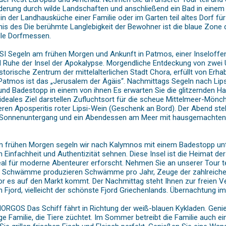
derung durch wilde Landschaften und anschließend ein Bad in einem
in der Landhausküche einer Familie oder im Garten teil altes Dorf fü
s des Die berühmte Langlebigkeit der Bewohner ist die blaue Zone d
elle Dorfmessen.
I Segeln am frühen Morgen und Ankunft in Patmos, einer Inseloffe
und Ruhe der Insel der Apokalypse. Morgendliche Entdeckung von zwei 
torische Zentrum der mittelalterlichen Stadt Chora, erfüllt von Erh
Patmos ist das „Jerusalem der Ägäis“. Nachmittags Segeln nach Lipsi 
und Badestopp in einem von ihnen Es erwarten Sie die glitzernden H
ideales Ziel darstellen Zufluchtsort für die scheue Mittelmeer-Mönch
ren Aposperitis roter Lipsi-Wein (Geschenk an Bord). Der Abend st
 Sonnenuntergang und ein Abendessen am Meer mit hausgemachten tr
rühen Morgen segeln wir nach Kalymnos mit einem Badestopp unter
ach Einfachheit und Authentizität sehnen. Diese Insel ist die Heima
al für moderne Abenteurer erforscht. Nehmen Sie an unserer Tour t
0 Schwämme produzieren Schwämme pro Jahr, Zeuge der zahlreichen
or es auf den Markt kommt. Der Nachmittag steht Ihnen zur freien
 Fjord, vielleicht der schönste Fjord Griechenlands. Übernachtung 
GOS Das Schiff fährt in Richtung der weiß-blauen Kykladen. Genieße
e Familie, die Tiere züchtet. Im Sommer betreibt die Familie auch ein