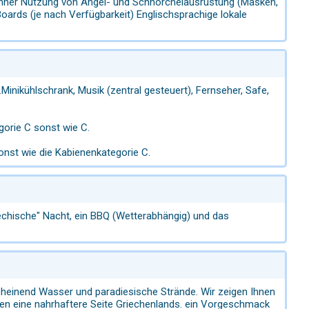
inner Nutzung von Angel- und Schnorchelausrüstung (Masken,
ards (je nach Verfügbarkeit) Englischsprachige lokale
Minikühlschrank, Musik (zentral gesteuert), Fernseher, Safe,
gorie C sonst wie C.
nst wie die Kabienenkategorie C.
echische" Nacht, ein BBQ (Wetterabhängig) und das
cheinend Wasser und paradiesische Strände. Wir zeigen Ihnen
ten eine nahrhaftere Seite Griechenlands. ein Vorgeschmack