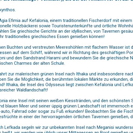
kynthos.
Agia Efimia auf Kefalonia, einem traditionellen Fischerdorf mit einem
tionelle Holzbäckerei sowie Touristenunterkünfte und örtliche Wohn
hlen Sie griechische Gerichte an der idyllischen, von Tavernen g
hr traditionelles griechisches Essen genießen können!
amen Buchten und verstreuten Meereshöhlen mit flachem Wasser ist di
gessen auf dem Schiff, während wir in Richtung des geschäftigen Po
oni und den Sandstrand Harami und bewundern Sie die griechische Na
hischen Charmes der alten Schule.
Fahrt zur malerischen grünen Insel nach Ithaka und insbesondere na
ben Sie die Möglichkeit, die berühmten lokalen Märkte zu erkunden, di
nd! Ithaka, die Insel des Odysseus liegt zwischen Kefalonia und Lefka
sreicher Waldlandschaft!
lonia eine Insel mit seinen weißen Kiesstränden, und den schönsten
end blauen Meer und seiner üppig grünen Landschaft ist immernoch 
-auto, Fahrrad oder sogar zu Fuß erkunden! Beobachten Sie die Fische
esfrüchte in einer der hervorragenden örtlichen Tavernen genießen, 
h Lefkada segeln wir zur unbekannten Insel nach Meganisi wundersch
s heißt, wir werden wie üblich unser Mittagessen an Bord genießen u