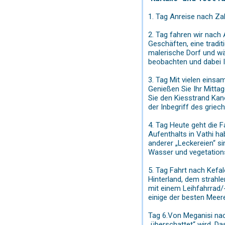
1. Tag Anreise nach Za
2. Tag fahren wir nach 
Geschäften, eine tradi
malerische Dorf und wä
beobachten und dabei I
3. Tag Mit vielen eins
Genießen Sie Ihr Mitta
Sie den Kiesstrand Kan
der Inbegriff des griec
4. Tag Heute geht die 
Aufenthalts in Vathi ha
anderer „Leckereien“ si
Wasser und vegetation
5. Tag Fahrt nach Kefa
Hinterland, dem strahl
mit einem Leihfahrrad/
einige der besten Meer
Tag 6.Von Meganisi nac
„überschattet“ wird. Da