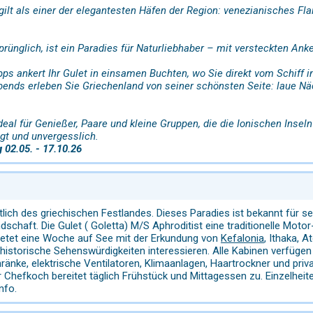
gilt als einer der elegantesten Häfen der Region: venezianisches Fla
sprünglich, ist ein Paradies für Naturliebhaber – mit versteckten A
ps ankert Ihr Gulet in einsamen Buchten, wo Sie direkt vom Schiff i
nds erleben Sie Griechenland von seiner schönsten Seite: laue Näc
ideal für Genießer, Paare und kleine Gruppen, die die Ionischen Inse
igt und unvergesslich.
02.05. - 17.10.26
tlich des griechischen Festlandes. Dieses Paradies ist bekannt für s
schaft. Die Gulet ( Goletta) M/S Aphroditist eine traditionelle Motor
ietet eine Woche auf See mit der Erkundung von
Kefalonia
, Ithaka, 
d historische Sehenswürdigkeiten interessieren. Alle Kabinen verfüg
änke, elektrische Ventilatoren, Klimaanlagen, Haartrockner und priv
 Chefkoch bereitet täglich Frühstück und Mittagessen zu. Einzelheite
nfo.