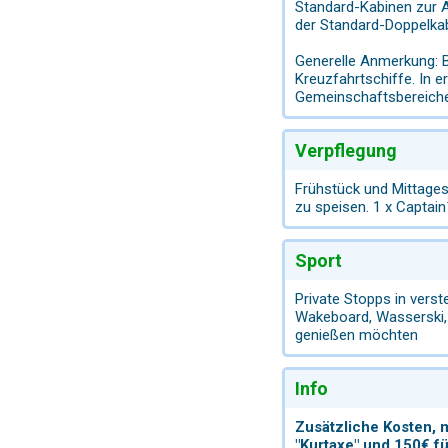
Standard-Kabinen zur A
der Standard-Doppelkab
Generelle Anmerkung: Bi
Kreuzfahrtschiffe. In e
Gemeinschaftsbereichen
Verpflegung
Frühstück und Mittagess
zu speisen. 1 x Captain´
Sport
Private Stopps in vers
Wakeboard, Wasserski, 
genießen möchten
Info
Zusätzliche Kosten, 
"Kurtaxe" und 150€ fü