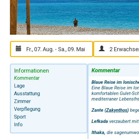
Kommentar
Informationen
Kommentar
Blaue Reise im Ionisch
Lage
Eine Blaue Reise im Io
Ausstattung
komfortablen Gulet-Schi
mediterraner Lebensfr
Zimmer
Verpflegung
Zante (
Zakynthos
)
bege
Sport
Lefkada
verzaubert mit
Info
Ithaka,
die sagenumwobe