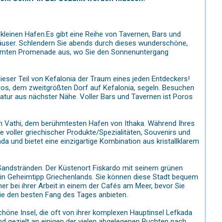
 kleinen Hafen.Es gibt eine Reihe von Tavernen, Bars und
häuser. Schlendern Sie abends durch dieses wunderschöne,
esäumten Promenade aus, wo Sie den Sonnenuntergang
eser Teil von Kefalonia der Traum eines jeden Entdeckers!
ros, dem zweitgrößten Dorf auf Kefalonia, segeln. Besuchen
tur aus nächster Nähe. Voller Bars und Tavernen ist Poros
ch Vathi, dem berühmtesten Hafen von Ithaka. Während Ihres
e voller griechischer Produkte/Spezialitäten, Souvenirs und
da und bietet eine einzigartige Kombination aus kristallklarem
 Sandstränden. Der Küstenort Fiskardo mit seinem grünen
ein Geheimtipp Griechenlands. Sie können diese Stadt bequem
r bei ihrer Arbeit in einem der Cafés am Meer, bevor Sie
die den besten Fang des Tages anbieten.
öne Insel, die oft von ihrer komplexen Hauptinsel Lefkada
nd gezielt an einigen der vielen abgelegenen Buchten nach