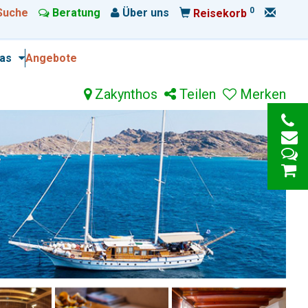
0
Suche
Beratung
Über uns
Reisekorb
ras
Angebote
Zakynthos
Teilen
Merken