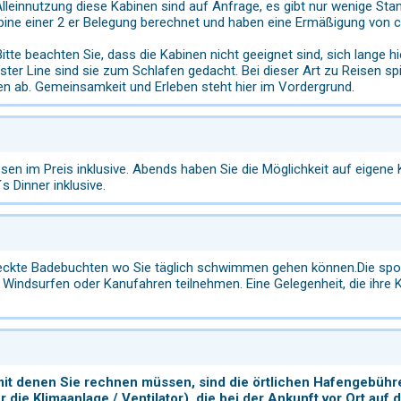
lleinnutzung diese Kabinen sind auf Anfrage, es gibt nur wenige Sta
ine einer 2 er Belegung berechnet und haben eine Ermäßigung von c
tte beachten Sie, dass die Kabinen nicht geeignet sind, sich lange 
rster Line sind sie zum Schlafen gedacht. Bei dieser Art zu Reisen sp
 ab. Gemeinsamkeit und Erleben steht hier im Vordergrund.
en im Preis inklusive. Abends haben Sie die Möglichkeit auf eigene K
s Dinner inklusive.
teckte Badebuchten wo Sie täglich schwimmen gehen können.Die spo
Windsurfen oder Kanufahren teilnehmen. Eine Gelegenheit, die ihre 
mit denen Sie rechnen müssen, sind die örtlichen Hafengebühre
r die Klimaanlage / Ventilator), die bei der Ankunft vor Ort au