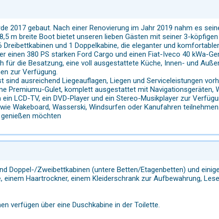
rde 2017 gebaut. Nach einer Renovierung im Jahr 2019 nahm es seine 
8,5 m breite Boot bietet unseren lieben Gästen mit seiner 3-köpfigen
 6 Dreibettkabinen und 1 Doppelkabine, die eleganter und komfortable
ber einen 380 PS starken Ford Cargo und einen Fiat-Iveco 40 kWa-Gen
h für die Besatzung, eine voll ausgestattete Küche, Innen- und Au
en zur Verfügung.
st sind ausreichend Liegeauflagen, Liegen und Serviceleistungen vor
 eine Premiumu-Gulet, komplett ausgestattet mit Navigationsgeräte
in LCD-TV, ein DVD-Player und ein Stereo-Musikplayer zur Verfügun
ie Wakeboard, Wasserski, Windsurfen oder Kanufahren teilnehmen. Ei
s genießen möchten
ind Doppel-/Zweibettkabinen (untere Betten/Etagenbetten) und einige 
, einem Haartrockner, einem Kleiderschrank zur Aufbewahrung, Lesela
en verfügen über eine Duschkabine in der Toilette.