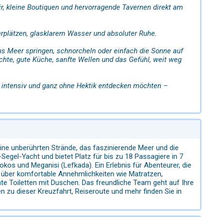
ir, kleine Boutiquen und hervorragende Tavernen direkt am
nkerplätzen, glasklarem Wasser und absoluter Ruhe.
ns Meer springen, schnorcheln oder einfach die Sonne auf
hte, gute Küche, sanfte Wellen und das Gefühl, weit weg
ln intensiv und ganz ohne Hektik entdecken möchten –
eine unberührten Strände, das faszinierende Meer und die
-Segel-Yacht und bietet Platz für bis zu 18 Passagiere in 7
Atokos und Meganisi (Lefkada). Ein Erlebnis für Abenteurer, die
en über komfortable Annehmlichkeiten wie Matratzen,
ate Toiletten mit Duschen. Das freundliche Team geht auf Ihre
n zu dieser Kreuzfahrt, Reiseroute und mehr finden Sie in