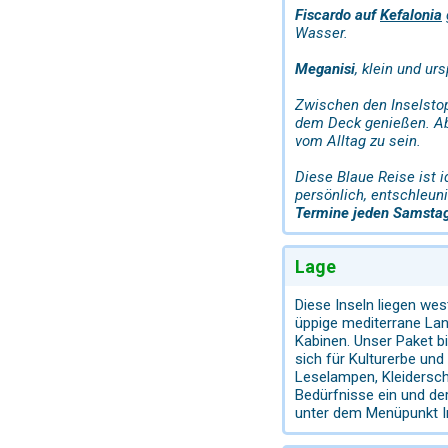
Fiscardo auf
Kefalonia
Wasser.
Meganisi
, klein und ur
Zwischen den Inselstop
dem Deck genießen. Abe
vom Alltag zu sein.
Diese Blaue Reise ist 
persönlich, entschleun
Termine jeden Samstag 
Lage
Diese Inseln liegen wes
üppige mediterrane Land
Kabinen. Unser Paket b
sich für Kulturerbe un
Leselampen, Kleiderschr
Bedürfnisse ein und der
unter dem Menüpunkt I