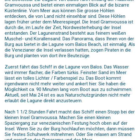
Gramvoussa und bietet einen einmaligen Blick auf die bizarre
Küstenlinie. Vom Meer aus können Sie grosse Höhlen
entdecken, die von Land nicht einsehbar sind. Diese Höhlen
lagen früher unter dem Meerespiegel. Die Insel Gramvoussa ist
durch die, im Laufe der Zeit, Nordwesterhebung der Insel
entstanden. Der Lagunenstrand besteht aus feinem weißen
Muschel- und Korallensand. Das Panorama, dass Ihnen von der
Burg aus bietet in die Lagune vom Balos Beach, ist einmalig. Als
die Venezianer die Insel verlassen hatten, zogen Piraten in die
Burg und planten von dort ihre Beutezüge.
Zuerst fährt das Schiff in die Lagune von Balos. Das Wasser
wird immer flacher, die Farben türkis. Feinster Sand im Meer
lässt ein tolles Lichter / Farbenspiel zu. Das Boot kommt
irgendwann nicht mehr weiter und ankert hier. Sie haben die
Möglichkeit ca. 90 Minuten lang vom Boot aus zu schwimmen.
Aktuell, seit Mai 24 ist es aus Naturschutzgründen nicht mehr
erlaubt die Lagune direkt anzusteuern.
Nach 1 1/2 Stunden Fahrt macht das Schiff einen Stopp bei der
kleinen Insel Gramvoussa. Machen Sie einen kleinen
Spaziergang zur venezianischen Festung hoch oben auf der
Insel. Wenn Sie zu der Burg hochlaufen möchten, dann müssen
Sie festes Schuhwerk mitnehmen. Oder Sie relaxen am Strand
und genießen das Panorama und das Meer.