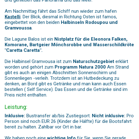
Am Nachmittag fährt das Schiff nun wieder zum hafen
Kastelli
. Der Blick, diesmal in Richtung Osten ist famos,
eingebettet von den beiden
Halbinseln Rodoupou und
Gramvoussa
.
Die Lagune Balos ist ein
Nistplatz für die Eleonora Falken,
Komorane, Bartgeier Mönchsrobbe und Wasserschildkröte
"Caretta Caretta".
Die Halbinsel Gramvousa ist zum
Naturschutzgebiet
erklärt
worden und gehört zum
Programm Natura 2000
Am Strand
gibt es auch an einigen Abschnitten Sonnenschirm und
Sonnenliegen -verleih. Trotzdem ist an Hutbedeckung zu
denken, an Bord gibt es Getränke und man kann auch Essen
bestellen ( Self Service). Das Essen und die Getränke sind im
Preis nicht enthalten.
Leistung:
Inklusive:
Bustransfer ab/bis Zustiegsort.
Nicht inklusive:
Pro
Person sind noch EUR 26 (Kinder die Hälfte) für die Bootsfahrt
bereit zu halten. Zahlbar vor Ort in bar.
Wir haben noch eine
wichtige Info
für Sie, wenn Sie gerade