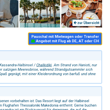
zur Übersicht
Pauschal mit Mietwagen oder Transfer
Angebot mit Flug ab DE, AT oder CH
 Kassandra-Halbinsel /
Chalkidiki
. Am Strand von Hanioti, nur
er salzigen Meeresbrise, während Strandgutsammler sich
aß geprägt, mit einer Kleiderordnung von barfuß und ohne
nen vorbehalten ist. Das Resort liegt auf der Halbinsel
om Flughafen Thessaloniki Makedonia entfernt. Gerne buchen
sandra ist ein Rückzugsort für diejenigen, die auf die