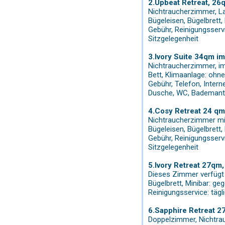
2.Upbeat Retreat, 26
Nichtraucherzimmer, Lan
Bügeleisen, Bügelbrett,
Gebühr, Reinigungsserv
Sitzgelegenheit
3.Ivory Suite 34qm im
Nichtraucherzimmer, im
Bett, Klimaanlage: ohne
Gebühr, Telefon, Intern
Dusche, WC, Bademantel
4.Cosy Retreat 24 qm
Nichtraucherzimmer mit 
Bügeleisen, Bügelbrett,
Gebühr, Reinigungsserv
Sitzgelegenheit
5.Ivory Retreat 27qm,
Dieses Zimmer verfügt ü
Bügelbrett, Minibar: g
Reinigungsservice: täg
6.Sapphire Retreat 2
Doppelzimmer, Nichtrauc