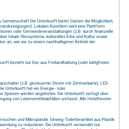
 Gemeinschaft Die Unterkunft bietet Gästen die Möglichkeit,
trandreinigungen). Lokalen Künstlern wird eine Plattform
ationen oder Gemeindeveranstaltungen (z.B. durch finanzielle
er lokale Ökosysteme, kulturelles Erbe und Kultur sowie
er an, wie sie zu einem nachhaltigeren Betrieb der
kunft bezieht nur Eier aus Freilandhaltung (oder käfigfreien
arschalter (z.B. gesteuerter Strom mit Zimmerkarte). LED-
e Unterkunft hat ein Energie- oder
Speisen werden angeboten. Die Unterkunft verfügt über
sorgung von Lebensmittelabfällen umfasst. Alle Hotelfenster
suchen und Mikroplastik. Einweg-Toilettenartikel aus Plastik
hwendung zu reduzieren. Die Unterkunft verwendet nur