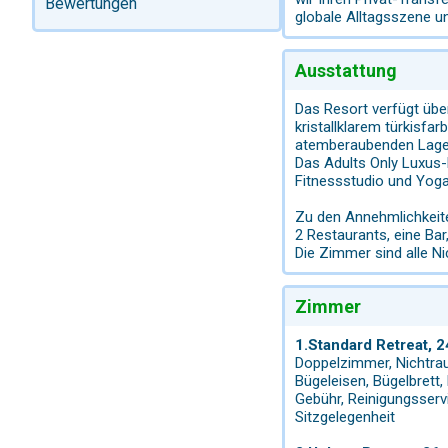
Bewertungen
globale Alltagsszene un
Ausstattung
Das Resort verfügt übe
kristallklarem türkisf
atemberaubenden Lage
Das Adults Only Luxus-
Fitnessstudio und Yog
Zu den Annehmlichkeit
2 Restaurants, eine Bar
Die Zimmer sind alle N
Zimmer
1.Standard Retreat,
Doppelzimmer, Nichtrauc
Bügeleisen, Bügelbrett,
Gebühr, Reinigungsserv
Sitzgelegenheit