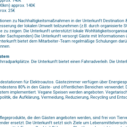
pprox. 140€
100km) approx. 140€
rox. 25€
ationen zu Nachhaltigkeitsmaßnahmen in der Unterkunft Destination &
esserung der lokalen Umwelt teilzunehmen (z.B. durch organisierte S
e zu zeigen. Die Unterkunft unterstützt lokale Wohltätigkeitsorganis
er Sachspenden) Die Unterkunft versorgt Gäste mit Informationen üb
Unterkunft bietet dem Mitarbeiter-Team regelmäßige Schulungen darüb
önnen.
ystem
hrradparkplätze. Die Unterkunft bietet einen Fahrradverleih. Die Unter
Ladestationen für Elektroautos. Gästezimmer verfügen über Energiesp
ndestens 80% in den Gäste- und öffentlichen Bereichen verwendet. Di
m implementiert. Vegane Speisen werden angeboten. Vegetarische 
politik, die Aufklärung, Vermeidung, Reduzierung, Recycling und Ent
legeprodukte, die den Gästen angeboten werden, sind frei von Tierver
nder ersetzt. Die Unterkunft setzt sich Ziele um Lebensmittelversc