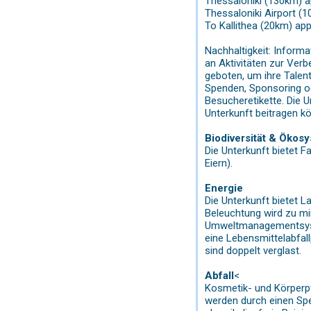
Thessaloniki (130km) a
Thessaloniki Airport (
To Kallithea (20km) app
Nachhaltigkeit: Inform
an Aktivitäten zur Verb
geboten, um ihre Talent
Spenden, Sponsoring od
Besucheretikette. Die 
Unterkunft beitragen k
Biodiversität & Ökos
Die Unterkunft bietet Fa
Eiern).
Energie
Die Unterkunft bietet 
Beleuchtung wird zu mi
Umweltmanagementsyste
eine Lebensmittelabfall
sind doppelt verglast.
Abfall
<
Kosmetik- und Körperpf
werden durch einen Spe