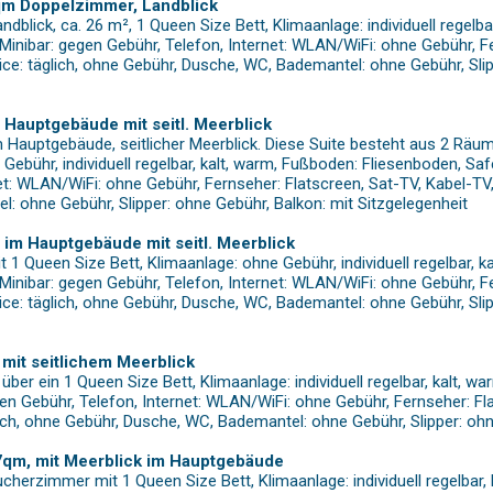
qm Doppelzimmer, Landblick
dblick, ca. 26 m², 1 Queen Size Bett, Klimaanlage: individuell regelb
 Minibar: gegen Gebühr, Telefon, Internet: WLAN/WiFi: ohne Gebühr, 
ice: täglich, ohne Gebühr, Dusche, WC, Bademantel: ohne Gebühr, Slip
 Hauptgebäude mit seitl. Meerblick
 Hauptgebäude, seitlicher Meerblick. Diese Suite besteht aus 2 Rä
 Gebühr, individuell regelbar, kalt, warm, Fußboden: Fliesenboden, Sa
et: WLAN/WiFi: ohne Gebühr, Fernseher: Flatscreen, Sat-TV, Kabel-TV
: ohne Gebühr, Slipper: ohne Gebühr, Balkon: mit Sitzgelegenheit
 im Hauptgebäude mit seitl. Meerblick
1 Queen Size Bett, Klimaanlage: ohne Gebühr, individuell regelbar, 
 Minibar: gegen Gebühr, Telefon, Internet: WLAN/WiFi: ohne Gebühr, 
ice: täglich, ohne Gebühr, Dusche, WC, Bademantel: ohne Gebühr, Sli
 mit seitlichem Meerblick
ber ein 1 Queen Size Bett, Klimaanlage: individuell regelbar, kalt, 
egen Gebühr, Telefon, Internet: WLAN/WiFi: ohne Gebühr, Fernseher: F
lich, ohne Gebühr, Dusche, WC, Bademantel: ohne Gebühr, Slipper: ohn
7qm, mit Meerblick im Hauptgebäude
herzimmer mit 1 Queen Size Bett, Klimaanlage: individuell regelbar,