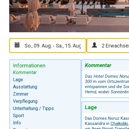
Kommentar
Informationen
Kommentar
Das Hotel Domes Noruz 
Lage
300 m vom Ortszentrum
Ausstattung
entspannen und die So
Hemd, wobei Sonnenbril
Zimmer
Verpflegung
Lage
Unterhaltung / Tipps
Sport
Das Domes Noruz Kassand
Info
Kassandra in
Chalkidiki
wir Ihren Privat-Transf