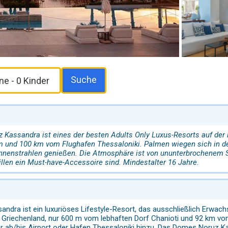
Suche
Kassandra ist eines der besten Adults Only Luxus-Resorts auf der
 und 100 km vom Flughafen Thessaloniki. Palmen wiegen sich in d
nnenstrahlen genießen. Die Atmosphäre ist von ununterbrochenem Sp
len ein Must-have-Accessoire sind. Mindestalter 16 Jahre.
ra ist ein luxuriöses Lifestyle-Resort, das ausschließlich Erwachse
, Griechenland, nur 600 m vom lebhaften Dorf Chanioti und 92 km v
er ab/bis Airport oder Hafen Thessaloniki hinzu. Das Domes Noruz Kas