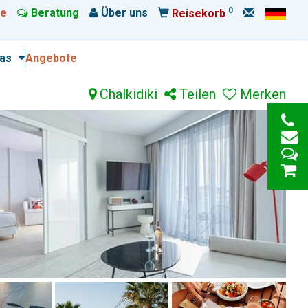
0
e
Beratung
Über uns
Reisekorb
ras
Angebote
Chalkidiki
Teilen
Merken