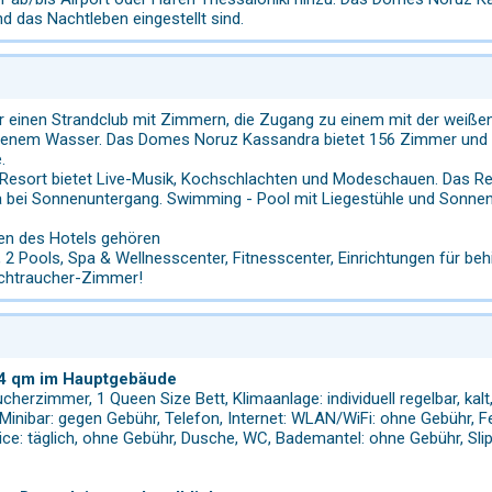
d das Nachtleben eingestellt sind.
r einen Strandclub mit Zimmern, die Zugang zu einem mit der weiße
arbenem Wasser. Das Domes Noruz Kassandra bietet 156 Zimmer und e
.
Resort bietet Live-Musik, Kochschlachten und Modeschauen. Das Res
a bei Sonnenuntergang. Swimming - Pool mit Liegestühle und Sonne
en des Hotels gehören
, 2 Pools, Spa & Wellnesscenter, Fitnesscenter, Einrichtungen für b
ichtraucher-Zimmer!
 24 qm im Hauptgebäude
herzimmer, 1 Queen Size Bett, Klimaanlage: individuell regelbar, ka
 Minibar: gegen Gebühr, Telefon, Internet: WLAN/WiFi: ohne Gebühr, 
ice: täglich, ohne Gebühr, Dusche, WC, Bademantel: ohne Gebühr, Slip