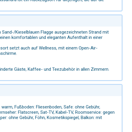
n Sand-/Kieselblauen Flagge ausgezeichneten Strand mit
inen komfortablen und eleganten Aufenthalt in einer
ort setzt auch auf Wellness, mit einem Open-Air-
nschirme.
ehinderte Gäste, Kaffee- und Teezubehör in allen Zimmern.
lt, warm, Fußboden: Fliesenboden, Safe: ohne Gebühr,
Fernseher: Flatscreen, Sat-TV, Kabel-TV, Roomservice: gegen
per: ohne Gebühr, Föhn, Kosmetikspiegel, Balkon: mit