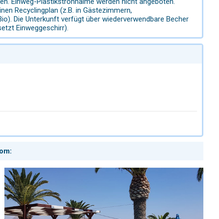
oten. Einweg-Plastikstrohhalme werden nicht angeboten.
inen Recyclingplan (z.B. in Gästezimmern,
Bio). Die Unterkunft verfügt über wiederverwendbare Becher
etzt Einweggeschirr).
com: