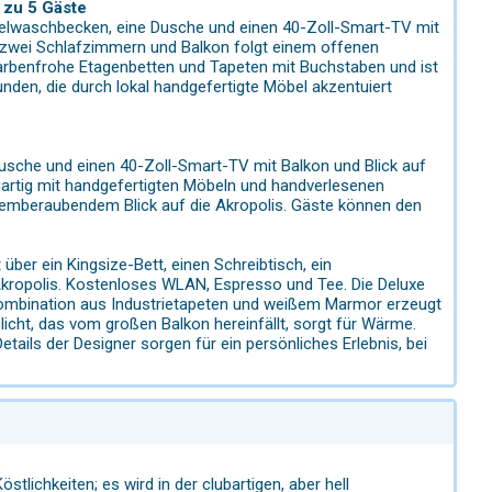
s zu 5 Gäste
oppelwaschbecken, eine Dusche und einen 40-Zoll-Smart-TV mit
t zwei Schlafzimmern und Balkon folgt einem offenen
farbenfrohe Etagenbetten und Tapeten mit Buchstaben und ist
den, die durch lokal handgefertigte Möbel akzentuiert
 Dusche und einen 40-Zoll-Smart-TV mit Balkon und Blick auf
gartig mit handgefertigten Möbeln und handverlesenen
temberaubendem Blick auf die Akropolis. Gäste können den
 über ein Kingsize-Bett, einen Schreibtisch, ein
Akropolis. Kostenloses WLAN, Espresso und Tee. Die Deluxe
 Kombination aus Industrietapeten und weißem Marmor erzeugt
icht, das vom großen Balkon hereinfällt, sorgt für Wärme.
tails der Designer sorgen für ein persönliches Erlebnis, bei
ichkeiten; es wird in der clubartigen, aber hell