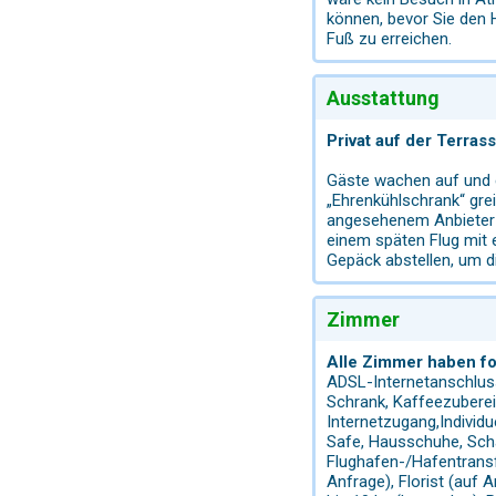
können, bevor Sie den 
Fuß zu erreichen.
Ausstattung
Privat auf der Terras
Gäste wachen auf und es
„Ehrenkühlschrank“ gre
angesehenem Anbieter 
einem späten Flug mit
Gepäck abstellen, um d
Zimmer
Alle Zimmer haben f
ADSL-Internetanschlus
Schrank, Kaffeezuberei
Internetzugang,Individu
Safe, Hausschuhe, Scha
Flughafen-/Hafentransf
Anfrage), Florist (auf