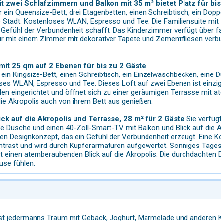
it zwei Schlafzimmern und Balkon mit 35 m² bietet Platz für bi
er ein Queensize-Bett, drei Etagenbetten, einen Schreibtisch, ein D
ie Stadt. Kostenloses WLAN, Espresso und Tee. Die Familiensuite mi
 Gefühl der Verbundenheit schafft. Das Kinderzimmer verfügt über 
ur mit einem Zimmer mit dekorativer Tapete und Zementfliesen verbun
 mit 25 qm auf 2 Ebenen für bis zu 2 Gäste
 ein Kingsize-Bett, einen Schreibtisch, ein Einzelwaschbecken, eine
oses WLAN, Espresso und Tee. Dieses Loft auf zwei Ebenen ist einzi
n eingerichtet und öffnet sich zu einer geräumigen Terrasse mit a
 die Akropolis auch von ihrem Bett aus genießen.
lick auf die Akropolis und Terrasse, 28 m² für 2 Gäste
Sie verfügt
e Dusche und einen 40-Zoll-Smart-TV mit Balkon und Blick auf die 
nen Designkonzept, das ein Gefühl der Verbundenheit erzeugt. Eine
ntrast und wird durch Kupferarmaturen aufgewertet. Sonniges Tagesl
et einen atemberaubenden Blick auf die Akropolis. Die durchdachten De
use fühlen.
st jedermanns Traum mit Gebäck, Joghurt, Marmelade und anderen Köstl