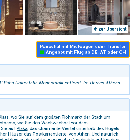
zur Übersicht
Pauschal mit Mietwagen oder Transfer
Angebot mit Flug ab DE, AT oder CH
 U-Bahn-Haltestelle Monastiraki entfernt. Im Herzen
Athen
s
-Platz, wo Sie auf dem größten Flohmarkt der Stadt um
Syntagma, wo Sie den Wachwechsel vor dem
 Sie auf
Plaka
, das charmante Viertel unterhalb des Hügels
scher Häuser das Postkartenviertel von Athen. Und natürlich
dächtnis an die antike griechische Geschichte auffrischen