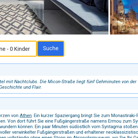
Suche
ertel mit Nachtclubs. Die Micon-Straße liegt fünf Gehminuten von der
Geschichte und Flair.
Herzen von
Athen
. Ein kurzer Spaziergang bringt Sie zum Monastiraki
nen. Von dort führt Sie eine Fußgängerstraße namens Ermou zum 
undern können. Ein paar Minuten südöstlich vom Syntagma stoßen
t voller verwinkelter Fußgängerstraßen und erhaltener neoklassizisti
hen vollständig ohne einen Stopp im Akropolismuseum, wo Sie Ihr Ge