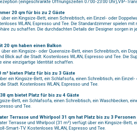
 Rezeption (eingeschränkte Öffnungszeiten 07:00-23:00 Uhr),VIP-Tran
mer 20 qm für bis zu 2 Gäste
über ein Kingsize-Bett, einen Schreibtisch, ein Einzel- oder Doppe
ostenloses WLAN, Espresso und Tee. Die Standardzimmer spielen mit
äre zu schaffen. Die durchdachten Details der Designer sorgen in je
it 20 qm haben einen Balkon
über ein Kingsize- oder Queensize-Bett, einen Schreibtisch, ein Dop
d Blick auf die Stadt. Kostenloses WLAN, Espresso und Tee. Die Sup
 eine einzigartige Identität schaffen.
 m² bieten Platz für bis zu 3 Gäste
ber ein Kingsize-Bett, ein Schlafsofa, einen Schreibtisch, ein Einz
 die Stadt. Kostenloses WLAN, Espresso und Tee.
 38 qm bietet Platz für bis zu 4 Gäste
ngsize-Bett, ein Schlafsofa, einen Schreibtisch, ein Waschbecken, ei
presso und Tee.
vater Terrasse und Whirlpool 31 qm hat Platz bis zu 3 Personen
vater Terrasse und Whirlpool (31 m²) verfügt über ein Kingsize-Bett, 
oll-Smart-TV. Kostenloses WLAN, Espresso und Tee.