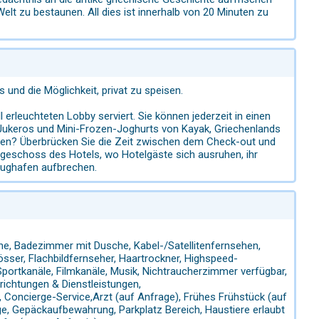
lt zu bestaunen. All dies ist innerhalb von 20 Minuten zu
s und die Möglichkeit, privat zu speisen.
 erleuchteten Lobby serviert. Sie können jederzeit in einen
 Jukeros und Mini-Frozen-Joghurts von Kayak, Griechenlands
len? Überbrücken Sie die Zeit zwischen dem Check-out und
eschoss des Hotels, wo Hotelgäste sich ausruhen, ihr
lughafen aufbrechen.
, Badezimmer mit Dusche, Kabel-/Satellitenfernsehen,
össer, Flachbildfernseher, Haartrockner, Highspeed-
 Sportkanäle, Filmkanäle, Musik, Nichtraucherzimmer verfügbar,
richtungen & Dienstleistungen,
 Concierge-Service,Arzt (auf Anfrage), Frühes Frühstück (auf
ge, Gepäckaufbewahrung, Parkplatz Bereich, Haustiere erlaubt