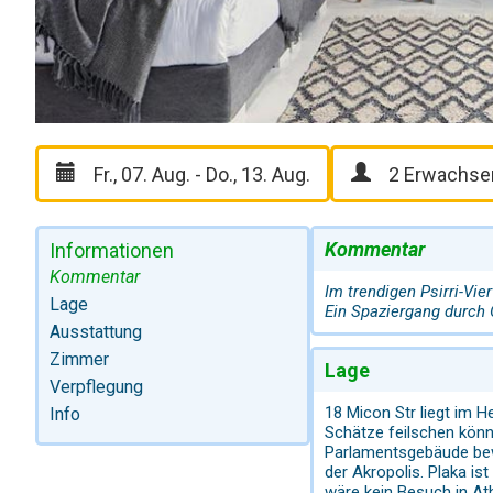
Kommentar
Informationen
Kommentar
Im trendigen Psirri-Vi
Lage
Ein Spaziergang durch 
Ausstattung
Zimmer
Lage
Verpflegung
18 Micon Str liegt im 
Info
Schätze feilschen kön
Parlamentsgebäude bew
der Akropolis. Plaka is
wäre kein Besuch in At