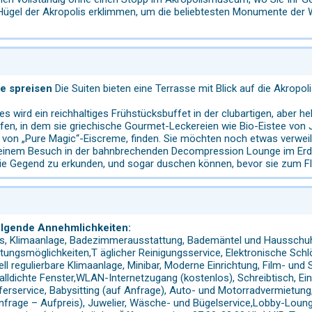
Hügel der Akropolis erklimmen, um die beliebtesten Monumente der We
se spreisen
Die Suiten bieten eine Terrasse mit Blick auf die Akropoli
 wird ein reichhaltiges Frühstücksbuffet in der clubartigen, aber hell
ifen, in dem sie griechische Gourmet-Leckereien wie Bio-Eistee von
von „Pure Magic“-Eiscreme, finden. Sie möchten noch etwas verwei
 einem Besuch in der bahnbrechenden Decompression Lounge im Erdg
ie Gegend zu erkunden, und sogar duschen können, bevor sie zum F
olgende Annehmlichkeiten:
s, Klimaanlage, Badezimmerausstattung, Bademäntel und Hausschuhe
tungsmöglichkeiten,T äglicher Reinigungsservice, Elektronische Schl
ell regulierbare Klimaanlage, Minibar, Moderne Einrichtung, Film- und
lldichte Fenster,WLAN-Internetzugang (kostenlos), Schreibtisch, Ein
erservice, Babysitting (auf Anfrage), Auto- und Motorradvermietung,
 Anfrage – Aufpreis), Juwelier, Wäsche- und Bügelservice,Lobby-Loun