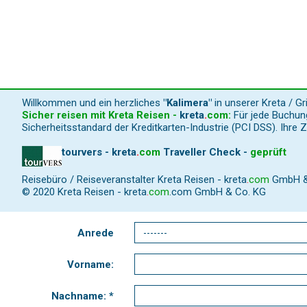
Willkommen und ein herzliches
"Kalimera"
in unserer Kreta / G
Sicher reisen mit Kreta Reisen -
kreta
.
com
:
Für jede Buchung
Sicherheitsstandard der Kreditkarten-Industrie (PCI DSS). Ihre 
tourvers - kreta
.
com
Traveller Check -
geprüft
Reisebüro / Reiseveranstalter Kreta Reisen -
kreta
.
com
GmbH & C
© 2020 Kreta Reisen -
kreta
.
com
.com GmbH & Co. KG
Anrede
Vorname:
Nachname: *