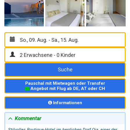
Suche
Pauschal mit Mietwagen oder Transfer
Angebot mit Flug ab DE, AT oder CH
Informationen
Kommentar
Stilvolles Boutique-Hotel im herrlichen Dorf
Oia
, einer der