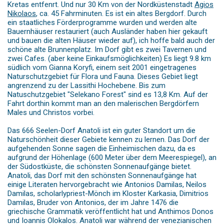
Kretas entfenrt. Und nur 30 Km von der Nordküstenstadt
Agios
Nikolaos
, ca. 45 Fahrminuten. Es ist ein altes Bergdorf. Durch
ein staatliches Förderprogramme wurden und werden alte
Bauernhäuser restauriert (auch Ausländer haben hier gekauft
und bauen die alten Häuser wieder auf), ich hoffe bald auch der
schöne alte Brunnenplatz. Im Dorf gibt es zwei Tavernen und
zwei Cafes. (aber keine Einkaufsmöglichkeiten) Es liegt 9.8 km
südlich vom Gianna Koryfi, einem seit 2001 eingetragenes
Naturschutzgebiet für Flora und Fauna. Dieses Gebiet liegt
angrenzend zu der Lassithi Hochebene. Bis zum
Natuschutzgebiet "Selekano Forest" sind es 13,8 Km. Auf der
Fahrt dorthin kommt man an den malerischen Bergdörfern
Males und Christos vorbei.
Das 666 Seelen-Dorf Anatoli ist ein guter Standort um die
Naturschönheit dieser Gebiete kennen zu lernen. Das Dorf der
aufgehenden Sonne sagen die Einheimischen dazu, da es
aufgrund der Höhenlage (600 Meter über dem Meerespiegel), an
der Südostküste, die schönsten Sonnenaufgänge bietet.
Anatoli, das Dorf mit den schönsten Sonnenaufgänge hat
einige Literaten hervorgebracht wie Antonios Damilas, Neilos
Damilas, scholarlypriest-Mönch im Kloster Karkasia, Dimitrios
Damilas, Bruder von Antonios, der im Jahre 1476 die
griechische Grammatik veröffentlicht hat und Anthimos Donos
und Ioannis Olokalos. Anatoli war während der venezianischen