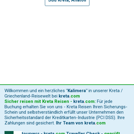
Willkommen und ein herzliches
"Kalimera"
in unserer Kreta /
Griechenland-Reisewelt bei
kreta
.
com
Sicher reisen mit Kreta Reisen -
kreta
.
com
:
Für jede
Buchung erhalten Sie von uns - Kreta Reisen Ihren Sicherungs-
Schein und selbstverständlich erfüllt unser Unternehmen den
Sicherheitsstandard der Kreditkarten-Industrie (PCI DSS). Ihre
Zahlungen sind gesichert.
Ihr Team von
kreta
.
com
tourvers - kreta
.
com
Traveller Check -
geprüft