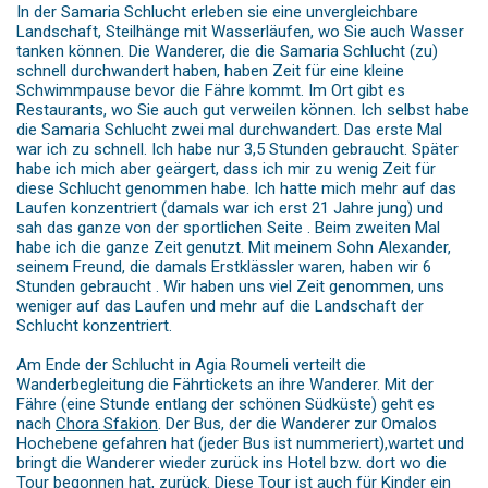
In der Samaria Schlucht erleben sie eine unvergleichbare
Landschaft, Steilhänge mit Wasserläufen, wo Sie auch Wasser
tanken können. Die Wanderer, die die Samaria Schlucht (zu)
schnell durchwandert haben, haben Zeit für eine kleine
Schwimmpause bevor die Fähre kommt. Im Ort gibt es
Restaurants, wo Sie auch gut verweilen können. Ich selbst habe
die Samaria Schlucht zwei mal durchwandert. Das erste Mal
war ich zu schnell. Ich habe nur 3,5 Stunden gebraucht. Später
habe ich mich aber geärgert, dass ich mir zu wenig Zeit für
diese Schlucht genommen habe. Ich hatte mich mehr auf das
Laufen konzentriert (damals war ich erst 21 Jahre jung) und
sah das ganze von der sportlichen Seite . Beim zweiten Mal
habe ich die ganze Zeit genutzt. Mit meinem Sohn Alexander,
seinem Freund, die damals Erstklässler waren, haben wir 6
Stunden gebraucht . Wir haben uns viel Zeit genommen, uns
weniger auf das Laufen und mehr auf die Landschaft der
Schlucht konzentriert.
Am Ende der Schlucht in Agia Roumeli verteilt die
Wanderbegleitung die Fährtickets an ihre Wanderer. Mit der
Fähre (eine Stunde entlang der schönen Südküste) geht es
nach
Chora Sfakion
. Der Bus, der die Wanderer zur Omalos
Hochebene gefahren hat (jeder Bus ist nummeriert),wartet und
bringt die Wanderer wieder zurück ins Hotel bzw. dort wo die
Tour begonnen hat, zurück. Diese Tour ist auch für Kinder ein