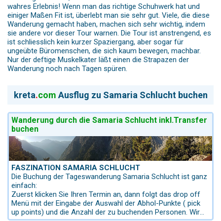
wahres Erlebnis! Wenn man das richtige Schuhwerk hat und
einiger Maßen Fit ist, überlebt man sie sehr gut. Viele, die diese
Wanderung gemacht haben, machen sich sehr wichtig, indem
sie andere vor dieser Tour warnen. Die Tour ist anstrengend, es
ist schliesslich kein kurzer Spaziergang, aber sogar für
ungeübte Büromenschen, die sich kaum bewegen, machbar.
Nur der deftige Muskelkater läßt einen die Strapazen der
Wanderung noch nach Tagen spüren.
kreta
.
com
Ausflug zu Samaria Schlucht buchen
Wanderung durch die Samaria Schlucht inkl.Transfer
buchen
FASZINATION SAMARIA SCHLUCHT
Die Buchung der Tageswanderung Samaria Schlucht ist ganz
einfach:
Zuerst klicken Sie Ihren Termin an, dann folgt das drop off
Menü mit der Eingabe der Auswahl der Abhol-Punkte ( pick
up points) und die Anzahl der zu buchenden Personen. Wir
bieten Ihnen auch außer diesen genannten Sammel-Punkten