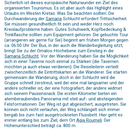
Sicherlich ist dieses europäische Naturwunder ein Ziel des
organisierten Tourismus. Es ist aber auch das Highlight eines
Urlaubs im Westen Kretas. Was Sie beachten sollten: Die
Durchwanderung der
Samaria
Schlucht erfordert Trittsicherheit.
Sie müssen gesundheitlich fit sein und weder Herz noch
Kreislaufprobleme haben. Gutes Schuhwerk, Kopfbedeckung &
Trinkflasche sollten zum Equipment gehören. Die gebuchte Tour
(arrangieren wir gerne für Sie) beginnt am frühen Morgen gegen
ca. 06:00 Uhr. Der Bus, in der auch die Wanderbegleitung sitzt,
bringt Sie zu der Omalos-Hochebene zum Einstieg in die
Samaria Schlucht
. Vor der Wanderung haben Sie die Möglichkeit
sich in einer Taverne noch einmal zu Stärken (die Tavernen
möchten ja auch etwas verdienen). Die Reiseleiterin verteilt
zwischenzeitlich die Eintrittskarten an die Wanderer. Sie starten
gemeinsam die Wanderung, doch in der Schlucht wird die
Gruppe schnell zerstreut, weil der eine mal langsamer und der
andere schneller ist, der eine fotografiert, der andere widmet
sich seinem Pausensnack. Die ersten Kilometer bieten ein
atemberaubendes Panorama mit steil auf- und absteigenden
Felsformationen. Der Weg ist gut abgesichert, ausgetreten. Sie
können sich nicht verlaufen, der Weg schlängelt sich immer
bergab bis zum fast ausgetrockneten Flussbett. Hier geht es
immer entlang bis zum Ziel, dem Ort
Agia Roumeli
. Der
Höhenunterschied beträgt ca. 800 m.