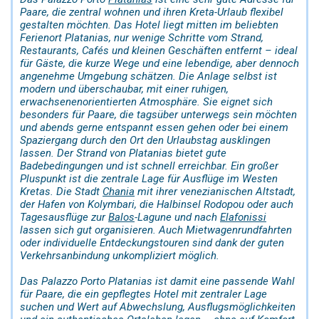
Paare, die zentral wohnen und ihren Kreta-Urlaub flexibel
gestalten möchten. Das Hotel liegt mitten im beliebten
Ferienort Platanias, nur wenige Schritte vom Strand,
Restaurants, Cafés und kleinen Geschäften entfernt – ideal
für Gäste, die kurze Wege und eine lebendige, aber dennoch
angenehme Umgebung schätzen. Die Anlage selbst ist
modern und überschaubar, mit einer ruhigen,
erwachsenenorientierten Atmosphäre. Sie eignet sich
besonders für Paare, die tagsüber unterwegs sein möchten
und abends gerne entspannt essen gehen oder bei einem
Spaziergang durch den Ort den Urlaubstag ausklingen
lassen. Der Strand von Platanias bietet gute
Badebedingungen und ist schnell erreichbar. Ein großer
Pluspunkt ist die zentrale Lage für Ausflüge im Westen
Kretas. Die Stadt
Chania
mit ihrer venezianischen Altstadt,
der Hafen von Kolymbari, die Halbinsel Rodopou oder auch
Tagesausflüge zur
Balos
-Lagune und nach
Elafonissi
lassen sich gut organisieren. Auch Mietwagenrundfahrten
oder individuelle Entdeckungstouren sind dank der guten
Verkehrsanbindung unkompliziert möglich.
Das Palazzo Porto Platanias ist damit eine passende Wahl
für Paare, die ein gepflegtes Hotel mit zentraler Lage
suchen und Wert auf Abwechslung, Ausflugsmöglichkeiten