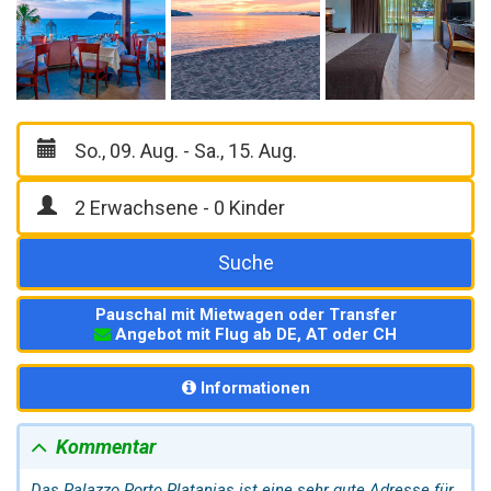
Suche
Pauschal mit Mietwagen oder Transfer
Angebot mit Flug ab DE, AT oder CH
Informationen
Kommentar
Das Palazzo Porto
Platanias
ist eine sehr gute Adresse für