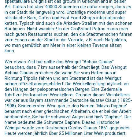
spektakuläre Ereignis ist das größte in Griechenland in deiser
Art. Patras hat über 40000 Studenten die dafür sorgen, dass es
in der Stadt nie langweilig wird. Unzählige moderne und super
stilistische Bars, Cafes und Fast Food Shops internationaler
ketten. Typisch sind auch die Arkaden-Straßen mit den schönen
Boutiquen. Nicht wundern! In der Großstadt Patras muss man
nach guten Restaurants suchen, den die Stadtmenschen fahren
zum Essen aus der Stadt in die Vororte, z.B. nach Nafpaktos,
wo man gemütlich am Meer in einer kleinen Taverne sitzen
kann.
Wer etwas Zeit hat sollte das Weingut "Achaia Clauss"
besuchen, dass 7 km ausserhalb der Stadt liegt. Das Weingut
Achaia Clauss erreichen Sie wenn Sie vom Hafen aus in
Richtung Tripolis fahren und am Stadtrand ist das Weingut
schon offiziell ausgeschildert. Die Weinkellerei liegt idyllisch an
den Hängen der peloponnesischen Bergen. Eine Zedernalle
führt zur Historischen Weinkellerei. Gründer dieser Weinkellerei
war der aus Bayern stammende Deutsche Gustav Claus ( 1825-
1908). Seinen ersten Wein gab er den Namen "Mavro Daphne"
benannt nach einer griechischen Arbeiterin, die er bei der Arbeit
beobachtete. Sie hatte schwarze Augen und hieß "Daphne". Der
Name bedeutet die Schwarze Daphne. Dieses Historische
Weingut wurde vom Deutschen Gustav Clauss 1861 gegründet.
Heute werden jährlich über 25 Millionen Liter Wein produziert.