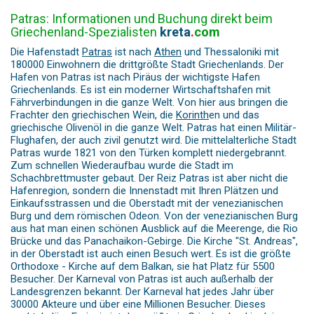
Patras: Informationen und Buchung direkt beim
Griechenland-Spezialisten
kreta
.
com
Die Hafenstadt
Patras
ist nach
Athen
und Thessaloniki mit
180000 Einwohnern die drittgrößte Stadt Griechenlands. Der
Hafen von Patras ist nach Piräus der wichtigste Hafen
Griechenlands. Es ist ein moderner Wirtschaftshafen mit
Fährverbindungen in die ganze Welt. Von hier aus bringen die
Frachter den griechischen Wein, die
Korinth
en und das
griechische Olivenöl in die ganze Welt. Patras hat einen Militär-
Flughafen, der auch zivil genutzt wird. Die mittelalterliche Stadt
Patras wurde 1821 von den Türken komplett niedergebrannt.
Zum schnellen Wiederaufbau wurde die Stadt im
Schachbrettmuster gebaut. Der Reiz Patras ist aber nicht die
Hafenregion, sondern die Innenstadt mit Ihren Plätzen und
Einkaufsstrassen und die Oberstadt mit der venezianischen
Burg und dem römischen Odeon. Von der venezianischen Burg
aus hat man einen schönen Ausblick auf die Meerenge, die Rio
Brücke und das Panachaikon-Gebirge. Die Kirche "St. Andreas",
in der Oberstadt ist auch einen Besuch wert. Es ist die größte
Orthodoxe - Kirche auf dem Balkan, sie hat Platz für 5500
Besucher. Der Karneval von Patras ist auch außerhalb der
Landesgrenzen bekannt. Der Karneval hat jedes Jahr über
30000 Akteure und über eine Millionen Besucher. Dieses