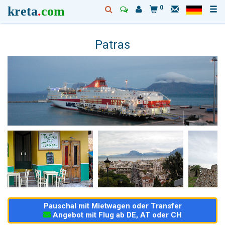
kreta
.
com
0
Patras
Pauschal mit Mietwagen oder Transfer
Angebot mit Flug ab DE, AT oder CH