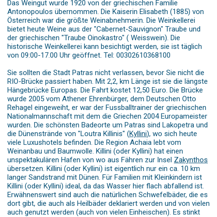
Das Weingut wurde 1920 von der griechischen Familie
Antonopoulos übernommen. Die Kaiserin Elisabeth (1885) von
Österreich war die größte Weinabnehmerin. Die Weinkellerei
bietet heute Weine aus der "Cabernet-Sauvignon" Traube und
der griechischen "Traube Oinokastro" ( Weisswein). Die
historische Weinkellerei kann besichtigt werden, sie ist täglich
von 09:00-17.00 Uhr geöffnet. Tel: 00302610368100
Sie sollten die Stadt Patras nicht verlassen, bevor Sie nicht die
RIO-Brücke passiert haben. Mit 2,2, km Länge ist sie die längste
Hängebrücke Europas. Die Fahrt kostet 12,50 Euro. Die Brücke
wurde 2005 vom Athener Ehrenbürger, dem Deutschen Otto
Rehagel eingeweiht, er war der Fussballtrainer der griechischen
Nationalmannschaft mit dem die Griechen 2004 Europameister
wurden. Die schönsten Badeorte um Patras sind Lakopetra und
die Dünenstrände von "Loutra Killinis" (
Kyllini
), wo sich heute
viele Luxushotels befinden. Die Region Achaia lebt vom
Weinanbau und Baumwolle. Killini (oder Kyllini) hat einen
unspektakulären Hafen von wo aus Fähren zur Insel
Zakynthos
übersetzen. Killini (oder Kyllini) ist eigentlich nur ein ca. 10 km
langer Sandstrand mit Dünen. Für Familien mit Kleinkindern ist
Killini (oder Kyllini) ideal, da das Wasser hier flach abfallend ist.
Erwähnenswert sind auch die natürlichen Schwefelbäder, die es
dort gibt, die auch als Heilbäder deklariert werden und von vielen
auch genutzt werden (auch von vielen Einheischen). Es stinkt