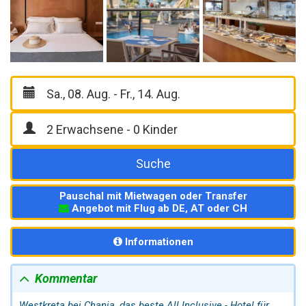
Suche
Pauschal mit Mietwagen oder Transfer
Angebot mit Flug ab DE, AT oder CH
Informationen
Kommentar
Westkreta bei
Chania
, das beste All Inclusive - Hotel für