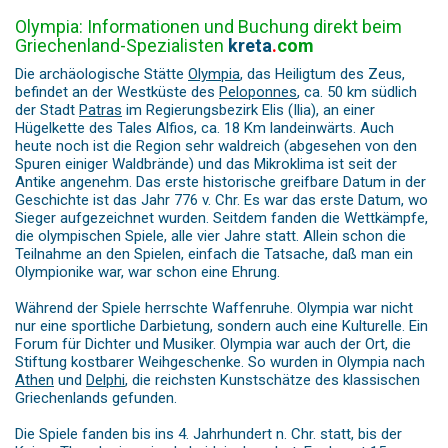
Olympia: Informationen und Buchung direkt beim
Griechenland-Spezialisten
kreta
.
com
Die archäologische Stätte
Olympia
, das Heiligtum des Zeus,
befindet an der Westküste des
Peloponnes
, ca. 50 km südlich
der Stadt
Patras
im Regierungsbezirk Elis (Ilia), an einer
Hügelkette des Tales Alfios, ca. 18 Km landeinwärts. Auch
heute noch ist die Region sehr waldreich (abgesehen von den
Spuren einiger Waldbrände) und das Mikroklima ist seit der
Antike angenehm. Das erste historische greifbare Datum in der
Geschichte ist das Jahr 776 v. Chr. Es war das erste Datum, wo
Sieger aufgezeichnet wurden. Seitdem fanden die Wettkämpfe,
die olympischen Spiele, alle vier Jahre statt. Allein schon die
Teilnahme an den Spielen, einfach die Tatsache, daß man ein
Olympionike war, war schon eine Ehrung.
Während der Spiele herrschte Waffenruhe. Olympia war nicht
nur eine sportliche Darbietung, sondern auch eine Kulturelle. Ein
Forum für Dichter und Musiker. Olympia war auch der Ort, die
Stiftung kostbarer Weihgeschenke. So wurden in Olympia nach
Athen
und
Delphi
, die reichsten Kunstschätze des klassischen
Griechenlands gefunden.
Die Spiele fanden bis ins 4. Jahrhundert n. Chr. statt, bis der