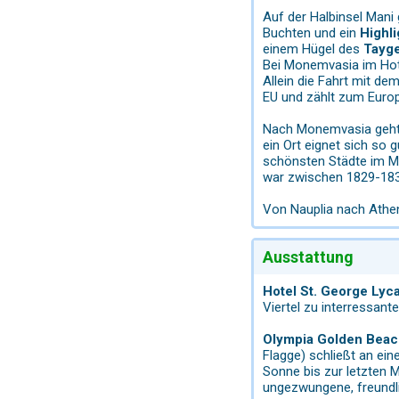
Auf der Halbinsel Mani 
Buchten und ein
Highli
einem Hügel des
Tayge
Bei Monemvasia im Hote
Allein die Fahrt mit de
EU und zählt zum Europ
Nach Monemvasia geht
ein Ort eignet sich so 
schönsten Städte im Mi
war zwischen 1829-183
Von Nauplia nach Athe
Ausstattung
Hotel St. George Lyc
Viertel zu interressant
Olympia Golden Beac
Flagge) schließt an ein
Sonne bis zur letzten 
ungezwungene, freundl