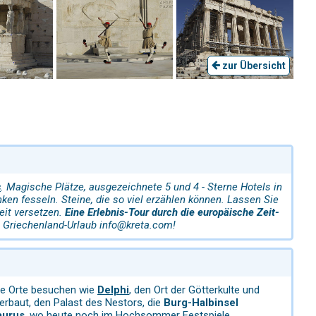
zur Übersicht
s
. Magische Plätze, ausgezeichnete 5 und 4 - Sterne Hotels in
anken fesseln. Steine, die so viel erzählen können. Lassen Sie
eit versetzen.
Eine Erlebnis-Tour durch die europäische Zeit-
 Griechenland-Urlaub info@kreta.com!
ge Orte besuchen wie
Delphi
, den Ort der Götterkulte und
baut, den Palast des Nestors, die
Burg-Halbinsel
aurus
, wo heute noch im Hochsommer Festspiele