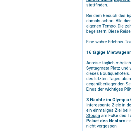
stattfinden.
Bei dem Besuch des
E
damals schon. Alle di
eigenen Tempo. Die zah
begeistern. Diese Reise
Eine wahre Erlebnis-To
16 tägige Mietwagen
Anreise täglich möglic
Syntagmata Platz und v
dieses Boutiquehotels.
des letzten Tages übern
gegenüberliegenden Se
Eines der wichtiges Plät
3 Nächte im Olympia 
Interessante Ziele in d
ein einmaliges Ziel bei
Stoupa
am Fuße des Ta
Palast des Nestors
ei
nicht vergessen.