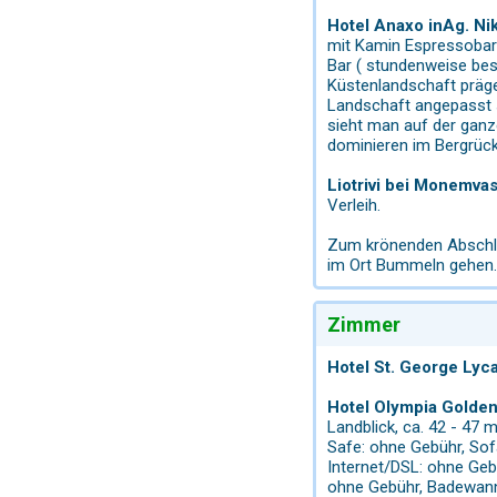
Hotel Anaxo inAg. Ni
mit Kamin Espressobar 
Bar ( stundenweise bes
Küstenlandschaft präge
Landschaft angepasst s
sieht man auf der ganz
dominieren im Bergrück
Liotrivi bei Monemvas
Verleih.
Zum krönenden Abschl
im Ort Bummeln gehen.
Zimmer
Hotel St. George Lyca
Hotel Olympia Golden 
Landblick, ca. 42 - 47 
Safe: ohne Gebühr, Sof
Internet/DSL: ohne Gebü
ohne Gebühr, Badewanne