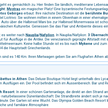
geht es gemächlich zu. Hier finden Sie ländlich, mediterrane Lebens
ght:
Mystras
ein magischer Platz! Eine byzantinische Festungsanlage
tos Gebirges
erbaut. Ihre nächste Destination ist die
berühmte Bu
l Liotrivo: Sie wohnen mitten in einem Olivenhain in einer ehemali
m Auto über die Halbinsel Mani bis zur Halbinsel Monemvasia ist schon
äischen Kulturerbe. Geniessen Sie das Flair und Ambiente dieses ei
 es weiter nach
Nauplia
/
Nafplion
. In Nauplia/Nafplion:
3 Übernacht
gut für Ausflüge in die Antike. Die venezianisch geprägte Altstadt mit
ttelmeerraum. Keine halbe Stunde ist es bis nach
Mykene
und zum 
4 die Hauptstadt Griechenlands.
n sind es 140 Km. Ihren Mietwagen geben Sie am Flughafen Athen ab
abettus in Athen
: Das Deluxe Boutique Hotel liegt unterhalb des Lyc
en Ausflügen ein. Der Pool befindet sich im Aussenbereich. Bar und R
h Resort:
In einer schönen Gartenanlage, die direkt an den Strand an
e naturbelassene Dünenlandschaft. Die Strandbreite ändert sich je n
Minute. Der Garten ist eine Wucht. Das Olympia Golden Beach Resort 
iche und familiäre Atmosphäre.