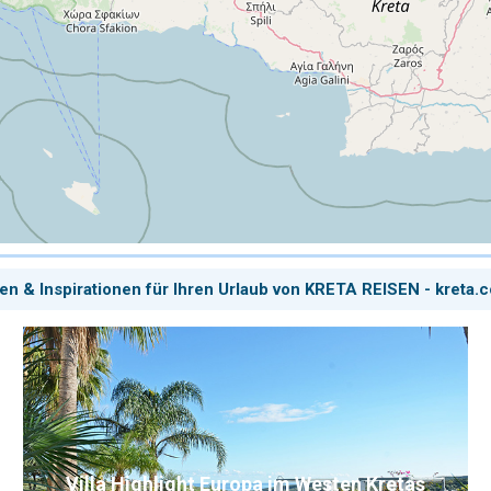
en & Inspirationen für Ihren Urlaub von KRETA REISEN - kreta.
Villa Highlight Europa im Westen Kretas