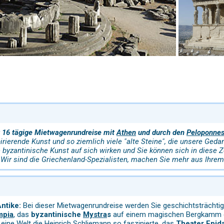
r
16 tägige Mietwagenrundreise mit
Athen
und durch den
Peloponne
spirierende Kunst und so ziemlich viele "alte Steine", die unsere Ged
e byzantinische Kunst auf sich wirken und Sie können sich in diese Z
Wir sind die Griechenland-Spezialisten, machen Sie mehr aus Ihrem
ntike:
Bei dieser Mietwagenrundreise werden Sie geschichtsträchti
mpia
, das
byzantinische
Mystra
s
auf einem magischen Bergkamm er
eine Welt die Heinrich Schliemann so faszinierte, das
Theater Epid