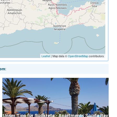
Leaflet
| Map data ©
OpenStreetMap
contributors
com:
Unser Tipp für Südkreta - Apartments Souda Bay