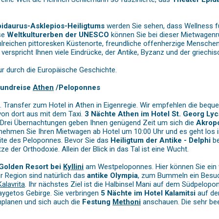
pidaurus-Asklepios-Heiligtums
werden Sie sehen, dass Wellness fü
ese
Weltkulturerben der UNESCO
können Sie bei dieser Mietwagenru
lreichen pittoresken Küstenorte, freundliche offenherzige Mensch
 verspricht Ihnen viele Eindrücke, der Antike, Byzanz und der griech
ur durch die Europäische Geschichte.
rundreise
Athen
/Peloponnes
h. Transfer zum Hotel in Athen in Eigenregie. Wir empfehlen die b
on dort aus mit dem Taxi.
3 Nächte Athen im Hotel St. Georg Lyc
 Drei Übernachtungen geben Ihnen genügend Zeit um sich die
Akropo
ehmen Sie Ihren Mietwagen ab Hotel um 10:00 Uhr und es geht los in 
ite des Peloponnes. Bevor Sie das
Heiligtum der Antike - Delphi
be
ze der Orthodoxie. Allein der Blick in das Tal ist eine Wucht.
Golden Resort bei
Kyllini
am Westpeloponnes. Hier können Sie ein w
er Region sind natürlich das
antike Olympia
, zum Bummeln ein Besuc
Kalavrita
. Ihr nächstes Ziel ist die Halbinsel Mani auf dem Südpelop
ygetos Gebirge. Sie verbringen
5 Nächte im Hotel Kalamitsi
auf der
nplanen und sich auch die
Festung
Methoni
anschauen. Die sehr be