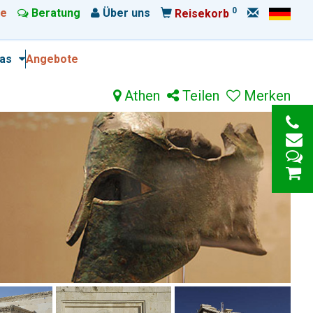
0
e
Beratung
Über uns
Reisekorb
ras
Angebote
Athen
Teilen
Merken