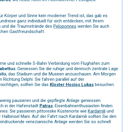
r Körper und Sinne kein moderner Trend ist, das gab es
ndreise ganz individuell für sich entdecken, mit Ihrem
en und die Traumstrände des
Peloponnes
werden Sie auch
ischen Gastfreundschaft.
equeme und schnelle S-Bahn Verbindung vom Flughafen zum
abettus
. Geniessen Sie die ruhige und dennoch zentrale Lage
lis
, das Stadium und die Museen anzuschauen. Am Morgen
Richtung Delphi. Sie fahren parallel auf der
sichtigen, sollten Sie das
Kloster Hosios Lukas
besuchen.
enig pausieren und die gepflegte Anlage geniessen.
h in der Hafenstadt
Patras
. Eisenbahnenthusiasten finden
onnes. Sie passieren pittoreske Küstenorte wie
Kardamili
und
 Halbinsel Mani. Auf der Fahrt nach Kardamili sollten Sie den
eindruckende venezianische Anlage werden Sie so schnell