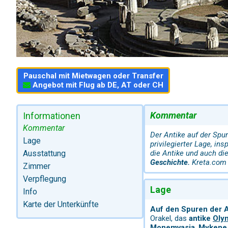
Pauschal mit Mietwagen oder Transfer
Angebot mit Flug ab DE, AT oder CH
Kommentar
Informationen
Kommentar
Der Antike auf der Spu
Lage
privilegierter Lage, in
Ausstattung
die Antike und auch di
Geschichte.
Kreta.com 
Zimmer
Verpflegung
Lage
Info
Karte der Unterkünfte
Auf den Spuren der A
Orakel, das
antike
Oly
Monemvasia
,
Mykene