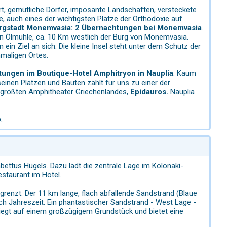
art, gemütliche Dörfer, imposante Landschaften, versteckete
, auch eines der wichtigsten Plätze der Orthodoxie auf
rgstadt Monemvasia:
2 Übernachtungen bei Monemvasia
.
gen Ölmühle, ca. 10 Km westlich der Burg von Monemvasia.
 ein Ziel an sich. Die kleine Insel steht unter dem Schutz der
nmaligen Ortes.
ungen im Boutique-Hotel Amphitryon in Nauplia
. Kaum
 seinen Plätzen und Bauten zählt für uns zu einer der
größten Amphitheater Griechenlandes,
Epidauros
.
Nauplia
.
abettus Hügels. Dazu lädt die zentrale Lage im Kolonaki-
estaurant im Hotel.
grenzt. Der 11 km lange, flach abfallende Sandstrand (Blaue
ach Jahreszeit. Ein phantastischer Sandstrand - West Lage -
liegt auf einem großzügigem Grundstück und bietet eine