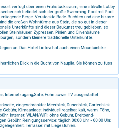
sort verfügt über einen Frühstücksraum, eine stilvolle Lobby
ssenbereich befindet sich der große Swimming-Pool mit Pool-
 umliegende Berge. Versteckte Bade-Buchten und eine bizarre
sind die großen Wohntürme aus Stein, die so gut in dieser
nelle Unterkünfte sind dieser Baukunst treu geblieben, so
ollen Steinhäuser. Zypressen, Pinien und Olivenbäume
rgen, sondern kleinere traditionelle Unterkünfte.
egion an. Das Hotel Liotrivi hat auch einen Mountainbike-
herrlichen Blick in die Bucht von Nauplia. Sie können zu fuss
ar, Internetzugang,Safe, Föhn sowie TV ausgestattet.
seite, eingeschränkter Meerblick, Dünenblick, Gartenblick,
Gebühr, Klimaanlage: individuell regelbar, kalt, warm, Föhn,
bühr, Internet: WLAN/WiFi: ohne Gebühr, Breitband-
n Gebühr, Reinigungsservice: täglich 00:00 Uhr - 00:00 Uhr,
gelegenheit, Terrasse: mit Liegestühlen.