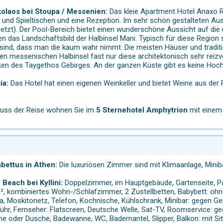
kolaos bei Stoupa / Messenien:
Das kleie Apartment Hotel Anaxo Re
und Spieltischen und eine Rezeption. Im sehr schön gestalteten Au
etzt). Der Pool-Bereich bietet einen wunderschöne Aussicht auf die
n das Landschaftsbild der Halbinsel Mani. Typisch für diese Region 
ind, dass man die kaum wahr nimmt. Die meisten Häuser und traditio
en messenischen Halbinsel fast nur diese architektonisch sehr reizv
en des Taygethos Gebirges. An der ganzen Küste gibt es keine Hochbu
ia:
Das Hotel hat einen eigenen Weinkeller und bietet Weine aus der R
uss der Reise wohnen Sie im
5 Sternehotel Amphytrion
mit einem 
bettus in Athen:
Die luxuriösen Zimmer sind mit Klimaanlage, Minib
Beach bei Kyllini:
Doppelzimmer, im Hauptgebäude, Gartenseite, Park
m², kombiniertes Wohn-/Schlafzimmer, 2 Zustellbetten, Babybett: ohne 
a, Moskitonetz, Telefon, Kochnische, Kühlschrank, Minibar: gegen Ge
hr, Fernseher: Flatscreen, Deutsche Welle, Sat-TV, Roomservice: gege
 oder Dusche, Badewanne, WC, Bademantel, Slipper, Balkon: mit Sitz