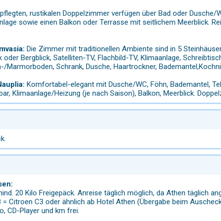
pflegten, rustikalen Doppelzimmer verfügen über Bad oder Dusche/W
nlage sowie einen Balkon oder Terrasse mit seitlichem Meerblick. R
emvasia:
Die Zimmer mit traditionellen Ambiente sind in 5 Steinhäuser
 oder Bergblick, Satelliten-TV, Flachbild-TV, Klimaanlage, Schreibtisch
sen-/Marmorboden, Schrank, Dusche, Haartrockner, Bademantel,Kochn
auplia:
Komfortabel-elegant mit Dusche/WC, Föhn, Bademantel, Tel
ibar, Klimaanlage/Heizung (je nach Saison), Balkon, Meerblick. Dopp
k.
sen:
ind. 20 Kilo Freigepäck. Anreise täglich möglich, da Athen täglich an
 = Citroen C3 oder ähnlich ab Hotel Athen (Übergabe beim Auscheck
io, CD-Player und km frei.