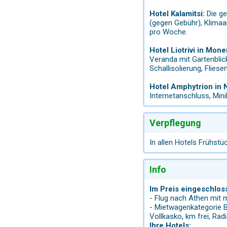
Hotel Kalamitsi:
Die ge
(gegen Gebühr), Klimaa
pro Woche.
Hotel Liotrivi in Mon
Veranda mit Gartenblick
Schallisolierung, Flie
Hotel Amphytrion in N
Internetanschluss, Min
Verpflegung
In allen Hotels Frühstüc
Info
Im Preis eingeschlos
- Flug nach Athen mit m
- Mietwagenkategorie B
Vollkasko, km frei, Rad
Ihre Hotels: