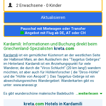
Aktualisieren
Pauschal mit Mietwagen oder Transfer
Angebot mit Flug ab DE, AT oder CH
Kardamili: Informationen und Buchung direkt beim
Griechenland-Spezialisten
kreta
.
com
Kardamili
ist ein gemütlicher Küstenort an der westlichen Seite
der Halbinsel Mani, an den Ausläufern des "Taygetus Gebirges"
im Hinterland. Kardamili ist ein Anziehungspunkt für viele
Wanderer, die durch die "Viros Schlucht" (20 km lang!) wandern
möchten, ist aber auch für Höhlenforscher ( die "Diros-Höhle"
und die "Höhle von Aeopoli" ). Das Taygetus-Gebirge ist ein
abwechslungsreiches Wandergebiet. Wanderkarten gibt es
unter: www.anavasi.gr.
Es gibt wunderschöne malerische Badebuchten in und um
...weiterlesen
Kardamili. Pinien- und Zypressenhaine wachsen bis ans Meer. In
Kardamili finden Sie auch einen Zahnarzt, eine Bank, ein
kreta
.
com
Hotels in Kardamili