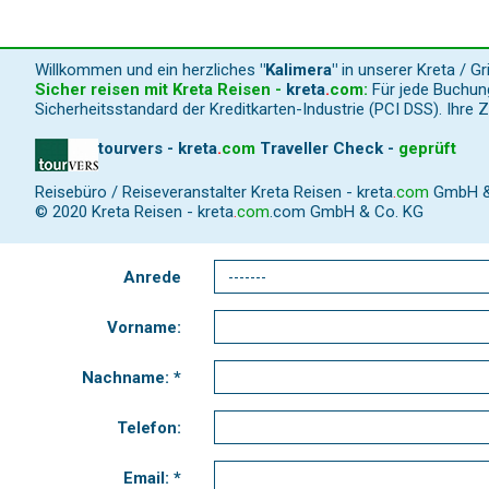
Willkommen und ein herzliches
"Kalimera"
in unserer Kreta / G
Sicher reisen mit Kreta Reisen -
kreta
.
com
:
Für jede Buchung
Sicherheitsstandard der Kreditkarten-Industrie (PCI DSS). Ihre 
tourvers - kreta
.
com
Traveller Check -
geprüft
Reisebüro / Reiseveranstalter Kreta Reisen -
kreta
.
com
GmbH & C
© 2020 Kreta Reisen -
kreta
.
com
.com GmbH & Co. KG
Anrede
Vorname:
Nachname: *
Telefon:
Email: *