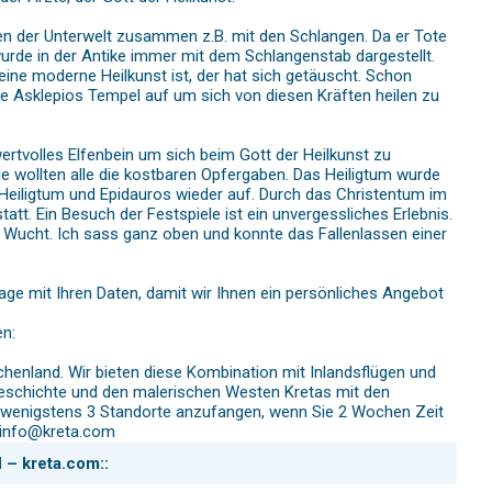
len der Unterwelt zusammen z.B. mit den Schlangen. Da er Tote
wurde in der Antike immer mit dem Schlangenstab dargestellt.
ine moderne Heilkunst ist, der hat sich getäuscht. Schon
ie Asklepios Tempel auf um sich von diesen Kräften heilen zu
ertvolles Elfenbein um sich beim Gott der Heilkunst zu
e wollten alle die kostbaren Opfergaben. Das Heiligtum wurde
 Heiligtum und Epidauros wieder auf. Durch das Christentum im
att. Ein Besuch der Festspiele ist ein unvergessliches Erlebnis.
e Wucht. Ich sass ganz oben und konnte das Fallenlassen einer
ge mit Ihren Daten, damit wir Ihnen ein persönliches Angebot
en:
chenland. Wir bieten diese Kombination mit Inlandsflügen und
 Geschichte und den malerischen Westen Kretas mit den
it wenigstens 3 Standorte anzufangen, wenn Sie 2 Wochen Zeit
: info@kreta.com
 – kreta.com::