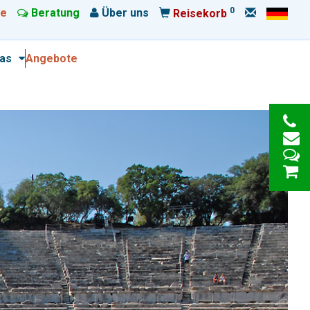
0
e
Beratung
Über uns
Reisekorb
ras
Angebote