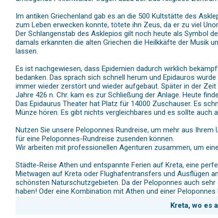
Im antiken Griechenland gab es an die 500 Kultstätte des Askl
zum Leben erwecken konnte, tötete ihn Zeus, da er zu viel Unor
Der Schlangenstab des Asklepios gilt noch heute als Symbol der
damals erkannten die alten Griechen die Heilkkäfte der Musik u
lassen.
Es ist nachgewiesen, dass Epidemien dadurch wirklich bekämpft 
bedanken. Das sprach sich schnell herum und Epidauros wurde Op
immer wieder zerstört und wieder aufgebaut. Später in der Zei
Jahre 426 n. Chr. kam es zur Schließung der Anlage. Heute finden
Das Epidaurus Theater hat Platz für 14000 Zuschauser. Es schm
Münze hören. Es gibt nichts vergleichbares und es sollte auc
Nutzen Sie unsere Peloponnes Rundreise, um mehr aus Ihrem Url
für eine Peloponnes-Rundreise zusenden können.
Wir arbeiten mit professionellen Agenturen zusammen, um eine 
Städte-Reise Athen und entspannte Ferien auf Kreta, eine perfe
Mietwagen auf Kreta oder Flughafentransfers und Ausflügen an.
schönsten Naturschutzgebieten. Da der Peloponnes auch sehr gr
haben! Oder eine Kombination mit Athen und einer Peloponnes Ru
Kreta, wo es 