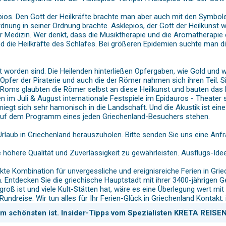
epios. Den Gott der Heilkräfte brachte man aber auch mit den Symbo
dnung in seiner Ordnung brachte. Asklepios, der Gott der Heilkunst 
 Medizin. Wer denkt, dass die Musiktherapie und die Aromatherapie e
nd die Heilkräfte des Schlafes. Bei größeren Epidemien suchte man d
worden sind. Die Heilenden hinterließen Opfergaben, wie Gold und w
fer der Piraterie und auch die der Römer nahmen sich ihren Teil. Si
t Roms glaubten die Römer selbst an diese Heilkunst und bauten das
 im Juli & August internationale Festspiele im Epidauros - Theater st
iegt sich sehr hamonisch in die Landschaft. Und die Akustik ist ein
h auf dem Programm eines jeden Griechenland-Besuchers stehen.
aub in Griechenland herauszuholen. Bitte senden Sie uns eine Anfra
höhere Qualität und Zuverlässigkeit zu gewährleisten. Ausflugs-Ide
kte Kombination für unvergessliche und ereignisreiche Ferien in Grie
 Entdecken Sie die griechische Hauptstadt mit ihrer 3400-jährigen
oß ist und viele Kult-Stätten hat, wäre es eine Überlegung wert m
ndreise. Wir tun alles für Ihr Ferien-Glück in Griechenland Kontakt
am schönsten ist. Insider-Tipps vom Spezialisten KRETA REISEN