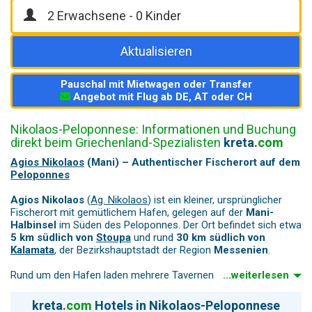
Aktualisieren
Pauschal mit Mietwagen oder Transfer
Angebot mit Flug ab DE, AT oder CH
Nikolaos-Peloponnese: Informationen und Buchung
direkt beim Griechenland-Spezialisten
kreta
.
com
Agios Nikolaos
(Mani) – Authentischer Fischerort auf dem
Peloponnes
Agios Nikolaos
(
Ag. Nikolaos
) ist ein kleiner, ursprünglicher
Fischerort mit gemütlichem Hafen, gelegen auf der
Mani-
Halbinsel
im Süden des Peloponnes. Der Ort befindet sich etwa
5 km südlich von
Stoupa
und rund
30 km südlich von
Kalamata
, der Bezirkshauptstadt der Region
Messenien
.
Rund um den Hafen laden mehrere Tavernen zu frischem Fisch
...weiterlesen
und regionaler Küche ein. Hier genießen Sie entspannte Stunden
und beobachten das gemächliche Treiben des Dorflebens.
kreta
.
com
Hotels in Nikolaos-Peloponnese