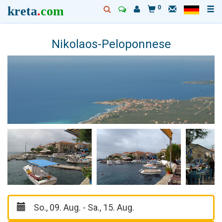
kreta
.
com
0
Nikolaos-Peloponnese