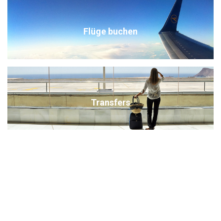
Tipp:
Da der
Peloponnes
sehr groß ist und zahlreiche
bedeutende
Kulturstätten
bietet, empfehlen wir bei zwei
Wochen Reisezeit mindestens
drei Standorte
einzuplanen –
alternativ eine
Kombination aus Athen und Peloponnes
Flüge buchen
Rundreise
.
Wir tun alles für Ihr Ferien-Glück in Griechenland.
Kontakt:
info@kreta.com
Transfers