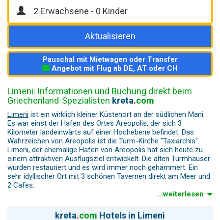
Aktualisieren
Pauschal mit Mietwagen oder Transfer
Angebot mit Flug ab DE, AT oder CH
Limeni: Informationen und Buchung direkt beim
Griechenland-Spezialisten
kreta
.
com
Limeni
ist ein wirklich kleiner Küstenort an der südlichen Mani.
Es war einst der Hafen des Ortes Areopolis, der sich 3
Kilometer landeinwärts auf einer Hochebene befindet. Das
Wahrzeichen von Areopolis ist die Turm-Kirche "Taxiarchis".
Limeni, der ehemalige Hafen von Areopolis hat sich heute zu
einem attraktiven Ausflugsziel entwickelt. Die alten Turmhäuser
wurden restauriert und es wird immer noch gehämmert. Ein
sehr idyllischer Ort mit 3 schönen Tavernen direkt am Meer und
2 Cafes.
...weiterlesen
In Limeni lebte der Nationalheld "Petros Mavromichalis", der den
Aufstand gegen die Türken mit zu verantworten hatte. Petros
kreta
.
com
Hotels in Limeni