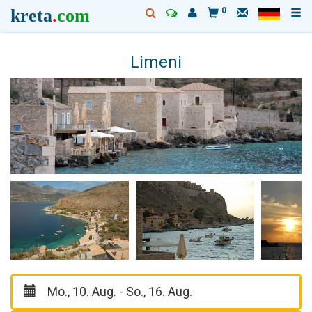
kreta
.
com
0
Limeni