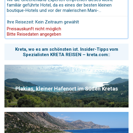
familiär geführte Hotel, da es eines der besten kleinen
boutique-Hotels und vor der malerischen Mani-
Halbinsel/Süd-Peloponnes liegt. Im Einklang mit der
einzigartigen Architektur der Mani gebaut ist es eines der
Ihre Reisezeit: Kein Zeitraum gewählt
besten Boutique-Hotels auf dem Peloponnes. Die
10
Preisauskunft nicht möglich
schöne große Suiten mit großen Terrassen
und Weitblick
Bitte Reisedaten angegeben
auf das endlose Blau des Mittelmeeres. Grandioses
Frühstück mit fischen lokalen Produkten. Umweltsiegel
ausgezeichnet mit dem Grünen Schlüssel. Das kleine
Kreta, wo es am schönsten ist. Insider-Tipps vom
Boutique-Hotel ist auch familienfreundlich.
Spezialisten KRETA REISEN – kreta.com::
Plakias, kleiner Hafenort im Süden Kretas