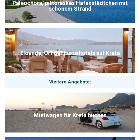
Paleochora, pittoreskes Hafenstädtchen mit
schönem Strand
Elounda, Ort der Luxushotels auf Kreta
Weitere Angebote:
Mietwagen für Kreta buchen