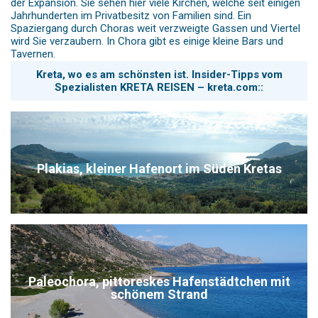
der Expansion. Sie sehen hier viele Kirchen, welche seit einigen
Jahrhunderten im Privatbesitz von Familien sind. Ein
Spaziergang durch Choras weit verzweigte Gassen und Viertel
wird Sie verzaubern. In Chora gibt es einige kleine Bars und
Tavernen.
Kreta, wo es am schönsten ist. Insider-Tipps vom
Spezialisten KRETA REISEN – kreta.com::
Plakias, kleiner Hafenort im Süden Kretas
Paleochora, pittoreskes Hafenstädtchen mit
schönem Strand