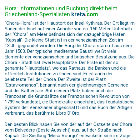
Hora: Informationen und Buchung direkt beim
Griechenland-Spezialisten
kreta
.
com
"
Chora
-Hora" ist der Hauptort der Insel
Kythira
s. Der Ort liegt im
Süden der Insel auf einer Anhöhe von ca. 150 Meter. Unterhalb
der "Chora" am Meer befindet sich der dazugehörige Hafen
"
Kapsali
". Die kleine Stadt ist in der venezianischen Zeit im
13.Jh. gegründet worden. Die Burg der Chora stammt aus dem
Jahr 1503. Der typische mediterrane Baustil weißt viele
Elemente der venezianischen und britischen Besatzung aus. Die
Chora - Stadt hat zwei Hauptplätze. Der Erste ist der so
genannte "Hauptplatz", wo das Rathaus, die Banken und die
öffentlich Institutionen zu finden sind. Er ist auch der
belebteste Teil der Chora. Der Zweite ist der Platz
"Estavromenos", benannt nach der gleichnamigen Gemeinde
und der Kathedrale. Auf diesem Platz haben auch die
Franzosen die Grundsätze der Französischen Revolution von
1799 verkündetet, die Demokratie eingeführt, das feudalistische
System der Venezianer abgeschafft und das Buch der Adligen
verbrannt, das berühmte Libro D`Oro.
Den besten Blick haben Sie von der auf der Ostseite der Chora
vom Belvedere (Beste Aussicht) aus, auf der Straße nach
Kapsali. Die Siedlung "Mesa Vourgo" entwickelte sich im Zuge