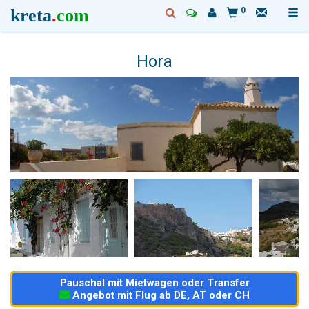
kreta
.
com
0
Hora
Pauschal mit Mietwagen oder Transfer
Angebot mit Flug ab DE, AT oder CH