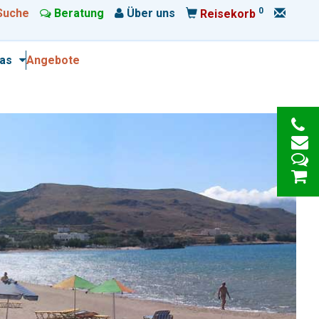
0
Suche
Beratung
Über uns
Reisekorb
ras
Angebote