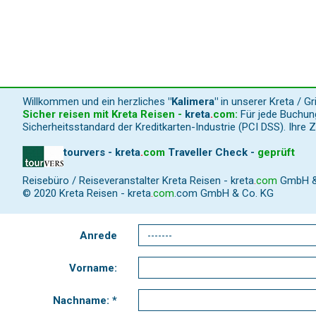
Willkommen und ein herzliches
"Kalimera"
in unserer Kreta / G
Sicher reisen mit Kreta Reisen -
kreta
.
com
:
Für jede Buchung
Sicherheitsstandard der Kreditkarten-Industrie (PCI DSS). Ihre 
tourvers - kreta
.
com
Traveller Check -
geprüft
Reisebüro / Reiseveranstalter Kreta Reisen -
kreta
.
com
GmbH & C
© 2020 Kreta Reisen -
kreta
.
com
.com GmbH & Co. KG
Anrede
Vorname:
Nachname: *