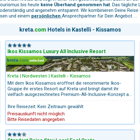
 Tourismus bis heute
keine Überhand genommen hat
. Das tägliche
denständig und angenehm entspannt. Wir kombinieren Deine Reise ind
eisen und einem
persönlichen
Ansprechpartner für Dein Angebot.
kreta
.
com
Hotels in Kastelli - Kissamos
r gute Tavernen
, darunter auch Fischrestaurants mit frischem Fan
inen längeren Aufenthalt benötigt. Besonders spannend:
Mitten in d
e sprichwörtlich auf Geschichte gebaut.
Ikos Kissamos Luxury All Inclusive Resort
ls der Ort der bedeutende
Hafen der dorischen Stadt Polyrinia
war u
Kreta | Nordwesten | Kastelli - Kissamos
en Hafenstadt mit eigener Verwaltung, Thermen und Stadtmauern – z
Mit dem Ikos Kissamos eröffnet die renommierte Ikos-
das Stadtbild geprägt, wenngleich das alte Kastell im Zweiten Welt
Gruppe ihr erstes Resort auf Kreta und bringt damit ihr
e Bauwerke besticht. Im archäologischen Museum in
Chania
sind vi
vielfach ausgezeichnetes Premium-All-Inclusive-Konzept an
die traumhafte Westküste der Insel. Direkt an einem langen
Sandstrand gelegen und umgeben von großzügigen
Ihre Reisezeit: Kein Zeitraum gewählt
Gartenanlagen, verbindet das Resort modernen Luxus mit
dschaften und Strände Westkretas
zu entdecken:
Preisauskunft nicht möglich
der entspannten Atmosphäre Kretas.
Bitte Reisedaten angegeben
e dorische Stadtanlage mit spektakulärem Blick über den Golf von Ki
Die Hotels der Ikos-Gruppe genießen europaweit einen
exzellenten Ruf und zählen für viele anspruchsvolle Urlauber
zur Spitze des All-Inclusive-Segments. Hochwertige
, familienfreundliche Wanderung, bei der mit etwas Glück die majest