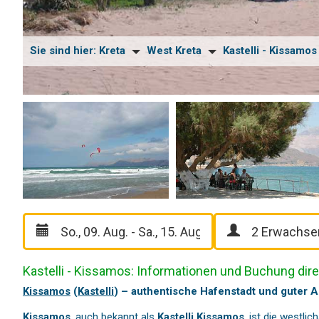
Sie sind hier:
Kreta
West Kreta
Kastelli - Kissamos
Kastelli - Kissamos: Informationen und Buchung dir
Kissamos
(
Kastelli
) – authentische Hafenstadt und guter 
Kissamos
, auch bekannt als
Kastelli Kissamos
, ist die westli