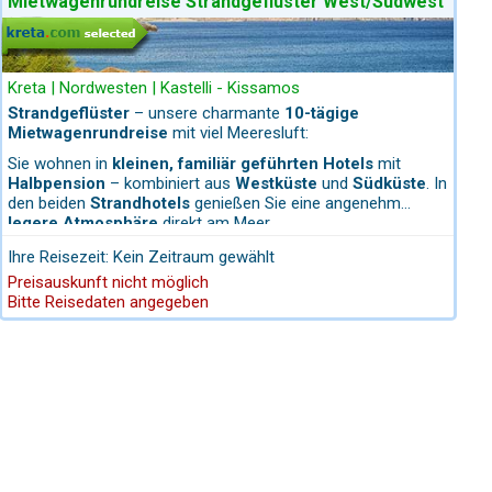
Mietwagenrundreise Strandgeflüster West/Südwest
Yoga-Session auf der Outdoor-Yoga-Plattform oder lassen
Sie sich von der Frische des Pools beleben. Jede Erfahrung
samos aus hervorragend erreichbar.
ist darauf ausgerichtet, die Verbindung zur Natur und zu sich
selbst zu vertiefen – für Erholung, die von innen kommt.
Kreta | Nordwesten | Kastelli - Kissamos
Strandgeflüster
– unsere charmante
10-tägige
n entfernt beginnt mit Falassarna eines der spektakulärsten
Mietwagenrundreise
mit viel Meeresluft:
 ein und sorgen für eine abwechslungsreiche Küstenlandschaft
Sie wohnen in
kleinen, familiär geführten Hotels
mit
Halbpension
– kombiniert aus
Westküste
und
Südküste
. In
den beiden
Strandhotels
genießen Sie eine angenehm
legere Atmosphäre
direkt am Meer.
rizont, ergänzt durch kleinere Weinbauflächen. Die Weißen
Ihre Reisezeit: Kein Zeitraum gewählt
Preisauskunft nicht möglich
Bitte Reisedaten angegeben
r Insel Gramvoussa
– ein absolutes Highlight, besonders für
lkombinationen macht.
erwiegend klein und familiär. Genau das macht den Reiz aus: