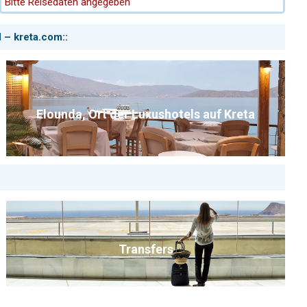
Bitte Reisedaten angegeben
liegt ideal, um die spektakulären Natur-Highlights Westkretas
zu erkunden. Die weltberühmte Balos-Lagune, einer der
schönsten Strände Europas mit türkisblauem Wasser und
 – kreta.com::
flachem Sandstrand, ist nur eine kurze Fahrt entfernt – ein
echtes Must-See für Ihre Kreta-Reise. Nur wenig weiter
westlich lockt der lange, weiße Sandstrand von Falassarna
mit traumhaften Sonnenuntergängen. Südlicher erreichen Sie
außerdem Elafonissi mit seiner einzigartigen Lagune und den
feinen Sand- und Muschelbänken – ein weiterer Höhepunkt
Elounda, Ort der Luxushotels auf Kreta
der Insel. All diese Strände lassen sich bequem im
Tagesausflug erreichen.
Auch Natur- und Wanderfans kommen rund um die
Agarathos Cottages voll auf ihre Kosten: Die Halbinsel
Rodopou bietet abwechslungsreiche Wandermöglichkeiten
mit atemberaubenden Küstenblicken und Naturpfaden, und
die Deliana-Schlucht ist ein schönes Ziel für Spaziergänge
und Naturbeobachtungen. Für kulturhistorisch Interessierte
lohnt sich ein Ausflug zur Burg von Polyrinia, von der man
nicht nur spannende Geschichte, sondern bei Glück auch
Transfers
Bartgeier am Himmel beobachten kann – ein eindrucksvolles
Erlebnis für Naturliebhaber.
Die Unterkünfte selbst sind gepflegt, geräumig und bieten
zumeist Blick über die umliegenden Olivenhaine und Berge