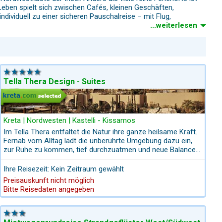
 Leben spielt sich zwischen Cafés, kleinen Geschäften,
ividuell zu einer sicheren Pauschalreise – mit Flug,
...weiterlesen
g aus der Region. Kissamos besitzt Banken, Post, Geschäfte,
er Stadt liegen antike Ausgrabungen
– Teile einer Stadtmauer,
Tella Thera Design - Suites
nd eine wichtige Rolle im Handel Westkretas spielte. In
Kreta | Nordwesten | Kastelli - Kissamos
ahlreiche Funde davon wurden direkt im heutigen Stadtgebiet
Im Tella Thera entfaltet die Natur ihre ganze heilsame Kraft.
krieg weitgehend zerstört wurde, wodurch Kissamos heute eher
Fernab vom Alltag lädt die unberührte Umgebung dazu ein,
ele Exponate aus der Region zu sehen.
zur Ruhe zu kommen, tief durchzuatmen und neue Balance
zu finden. Hier verschmelzen die Schönheit der Landschaft,
die Stille der Natur und das Gefühl von Freiheit zu einem
Ihre Reisezeit: Kein Zeitraum gewählt
ganzheitlichen Wohlbefinden für Körper, Geist und Seele.
Preisauskunft nicht möglich
Tella Thera ist ein Fünf-Sterne-Boutique-Ökohotel auf Kreta,
Bitte Reisedaten angegeben
Griechenland. Als Rückzugsort konzipiert, stehen
ssamos – perfekt für eine kurze Wanderung oder einen Kultur-
Nachhaltigkeit, bewusstes Reisen und authentische
Gastfreundschaft im Mittelpunkt des Erlebnisses. Erleben Sie
die ersten Sonnenstrahlen des Tages bei einer geführten
ätischen Gänsegeier am Himmel zu sehen sind.