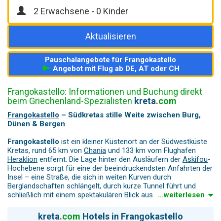
Aktualisieren
Pauschalangebote für Frangokastello
Angebot mit Flug ab DE, AT oder CH
Frangokastello: Informationen und Buchung direkt
beim Griechenland-Spezialisten
kreta
.
com
Frangokastello
– Südkretas stille Weite zwischen Burg,
Dünen & Bergen
Frangokastello
ist ein kleiner Küstenort an der Südwestküste
Kretas, rund 65 km von
Chania
und 133 km vom Flughafen
Heraklion
entfernt. Die Lage hinter den Ausläufern der
Askifou
-
Hochebene sorgt für eine der beeindruckendsten Anfahrten der
Insel – eine Straße, die sich in weiten Kurven durch
Berglandschaften schlängelt, durch kurze Tunnel führt und
schließlich mit einem spektakulären Blick aus über 400 Metern
...weiterlesen
Höhe auf die Küste, das Libysche Meer und bei klarer Sicht bis
zur Insel Gavdos belohnt.
Allein diese Fahrt ist schon ein
kreta
.
com
Hotels in Frangokastello