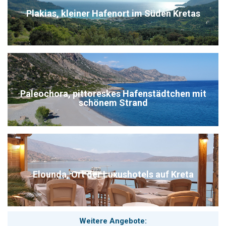
Unsere Empfehlung:
Die Infrastruktur der Südküste Kretas
Plakias, kleiner Hafenort im Süden Kretas
macht es nicht möglich Kreta mit einem Mal zu erkunden. Für
Freunde der Südküste empfehlen wir unsere Südküsten-Tour:
"Kretas Süden". Diese optimale 2 wöchige Route besteht aus 3
Hotel-Standorten und Mietwagen (einschließlich Steuern und
Kfz-Versicherungen) für die gesamte Dauer mit einem
hervorragenden Preis-Leistungs-Verhältnis preis pro Person bei
einer 2 er Belegung
736 €
, Anreise täglich möglich. Mit Ihren
Reisedokumenten (Gutscheinen) erhalten Sie eine umfassende
Karte und Vorschläge für Tagestouren. Wir haben sorgfältig
Paleochora, pittoreskes Hafenstädtchen mit
einzigartige kleine Familien-Hotels für Sie ausgesucht die
schönem Strand
Ambiente und besonderen Charakter haben .Der Süden Kretas
wartet auf Sie!
klicken Sie hier um mehr darüber zu
erfahren
.
Stöbern Sie in unseren Ortsbeschreibungen der Südküste und
bringen Sie sich mit unserem Kreta-Videos in
Urlaubsstimmung!
Sicher Reisen mit Kreta.com, die Kreta/Griechenland-
Elounda, Ort der Luxushotels auf Kreta
Spezialisten seit 1989. Kontakt zu schöne Ferien auf Kreta
info@kreta.com
Wir freuen uns auf Ihre Anfrage.
Weitere Angebote: